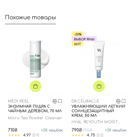
Похожие товары
-20%
ВЫБОР ЯНЫ
ХИТ
MEDI PEEL
DR.CEURACLE
ЭНЗИМНАЯ ПУДРА С
УВЛАЖНЯЮЩИЙ ЛЕГКИЙ
ЧАЙНЫМ ДЕРЕВОМ, 70 МЛ
СОЛНЦЕЗАЩИТНЫЙ
КРЕМ, 50 МЛ
Micro Tea Powder Cleanser
HYAL REYOUTH MOIST
SUN SPF 50/PA++++
710₴
790₴
990₴
+
35
кешбек
+
39
кешбек
4.97
(59)
4.75
(52)