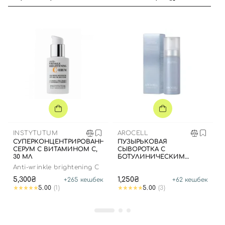
Вход
Регистрация
Номер телефона
INSTYTUTUM
AROCELL
Отправляя форму для авторизации/регистрации, вы
СУПЕРКОНЦЕНТРИРОВАННЫЙ
ПУЗЫРЬКОВАЯ
принимаете условия
Пользовательские соглашения
СЕРУМ С ВИТАМИНОМ С,
СЫВОРОТКА С
30 МЛ
БОТУЛИНИЧЕСКИМ
ПОЛИПЕПТИДОМ,
Далее
Anti-wrinkle brightening C
КОЛЛАГЕНОМ И
5,300₴
ЭКЗОСОМАМИ, 70 МЛ.
1,250₴
+
265
кешбек
+
62
кешбек
5.00
(1)
5.00
(3)
Войти с помощью e-mail