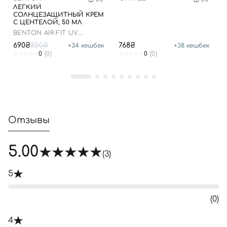
ЛЕГКИЙ
СОЛНЦЕЗАЩИТНЫЙ КРЕМ
С ЦЕНТЕЛОЙ, 50 МЛ
BENTON AIR FIT UV
DEFENSE SUN CREAM
690₴
850₴
768₴
+
34
кешбек
+
38
кешбек
SPF50
0
(0)
0
(0)
Отзывы
5.00
(3)
5
(0)
4