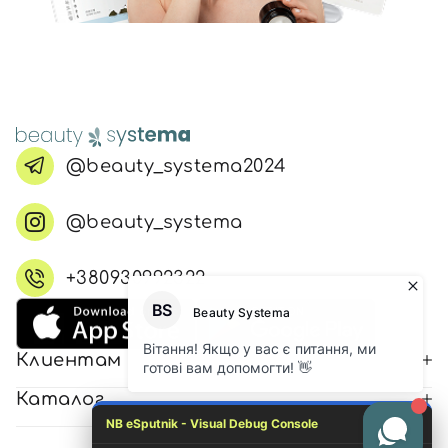
@beauty_systema2024
@beauty_systema
+380930992322
Клиентам
Каталог
NB eSputnik - Visual Debug Console