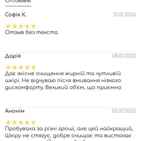
Отзывы
Софія К.
15.01.2026
Отзыв без текста
Дарія
08.07.2025
Дає якісне очищення жирній та чутливій
шкірі. Не відчуваю після вмивання ніякого
дискомфорту. Великий об'єм, що приємно
Анонім
03.07.2025
Пробувала за різні гроші, але цей найкращий,
Шкіру не стягує, добре очищає та вистачає