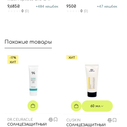
Advanced Lifting Serum
Далее
9,685₴
950₴
+
484
кешбек
+
47
кешбек
0
(0)
0
(0)
Войти с помощью e-mail
Похожие товары
-17%
ХИТ
ХИТ
60 мл
DR.CEURACLE
CUSKIN
СОЛНЦЕЗАЩИТНЫЙ
СОЛНЦЕЗАЩИТНЫЙ