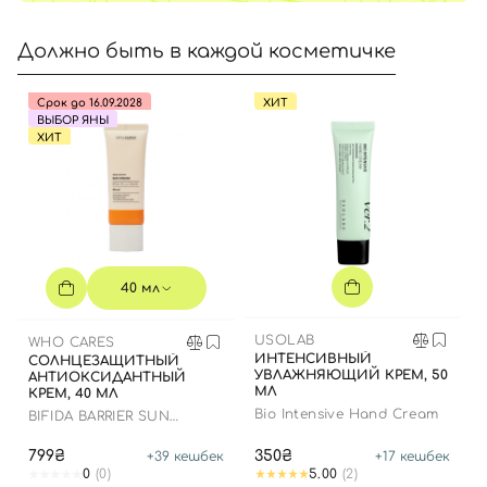
Должно быть в каждой косметичке
Срок до 16.09.2028
ХИТ
ВЫБОР ЯНЫ
ХИТ
40 мл
USOLAB
WHO CARES
ИНТЕНСИВНЫЙ
СОЛНЦЕЗАЩИТНЫЙ
УВЛАЖНЯЮЩИЙ КРЕМ, 50
АНТИОКСИДАНТНЫЙ
МЛ
КРЕМ, 40 МЛ
Bio Intensive Hand Cream
BIFIDA BARRIER SUN
CREAM
799₴
350₴
+
39
кешбек
+
17
кешбек
0
(0)
5.00
(2)