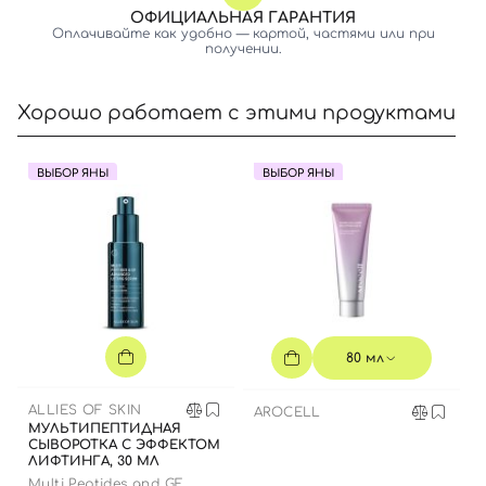
ОФИЦИАЛЬНАЯ ГАРАНТИЯ
Оплачивайте как удобно — картой, частями или при
получении.
Хорошо работает с этими продуктами
ВЫБОР ЯНЫ
ВЫБОР ЯНЫ
Вход
Регистрация
Номер телефона
80 мл
ALLIES OF SKIN
AROCELL
МУЛЬТИПЕПТИДНАЯ
Отправляя форму для авторизации/регистрации, вы
СЫВОРОТКА С ЭФФЕКТОМ
ЛИФТИНГА, 30 МЛ
принимаете условия
Пользовательские соглашения
Multi Peptides and GF