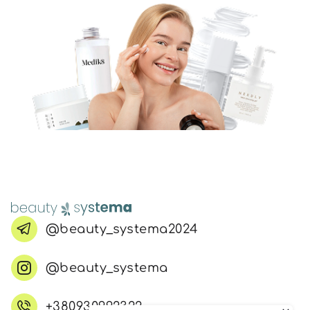
@beauty_systema2024
@beauty_systema
+380930992322