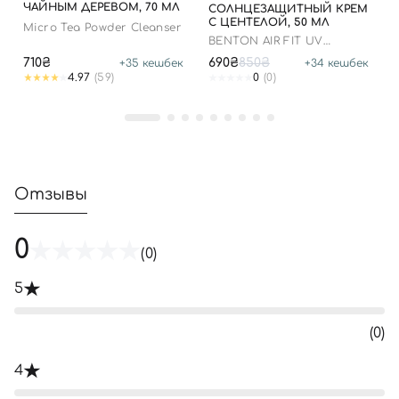
ЧАЙНЫМ ДЕРЕВОМ, 70 МЛ
СОЛНЦЕЗАЩИТНЫЙ КРЕМ
С ЦЕНТЕЛОЙ, 50 МЛ
Micro Tea Powder Cleanser
BENTON AIR FIT UV
DEFENSE SUN CREAM
710₴
690₴
850₴
+
35
кешбек
+
34
кешбек
SPF50
4.97
(59)
0
(0)
Отзывы
0
(0)
5
(0)
4