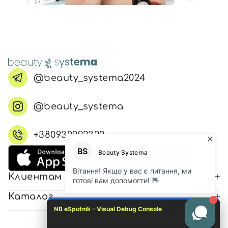
@beauty_systema2024
@beauty_systema
+380930992322
Клиентам
Каталог
NB eSputnik - Visual Debug Console