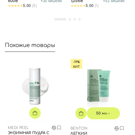
600₴
1,056₴
+
30
кешбек
+
52
кешбек
5.00
(5)
5.00
(1)
Похожие товары
-19%
ХИТ
50 мл
MEDI PEEL
BENTON
ЭНЗИМНАЯ ПУДРА С
ЛЕГКИЙ