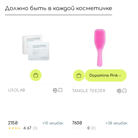
Должно быть в каждой косметичке
Dopamine Pink
USOLAB
TANGLE TEEZER
215₴
760₴
+
10
кешбек
+
38
кешбек
4.67
(3)
0
(0)