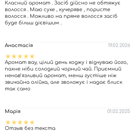
Класний аромат . Засіб дійсно не обтяжує
волосся . Маю сухе , кучеряве , пористе
волосся . Можливо на пряме волосся засіб
буде більш дієвішим .
Анастасія
19.02.2026
Аромат вау, цілий день ходжу і відчуваю його,
пахне ніби солодкий чорний чай. Приємний
ненавʼязливий аромат, менш густіше ніж
звичайна олійка, але зволожує і надає блиск
так само
Марія
01.02.2025
Отзыв без текста