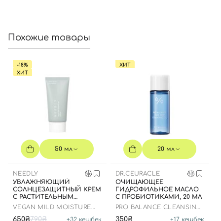
Номер телефона
Похожие товары
-18%
ХИТ
Отправляя форму для авторизации/регистрации, вы
ХИТ
принимаете условия
Пользовательские соглашения
Далее
Войти с помощью e-mail
50 мл
20 мл
NEEDLY
DR.CEURACLE
УВЛАЖНЯЮЩИЙ
ОЧИЩАЮЩЕЕ
СОЛНЦЕЗАЩИТНЫЙ КРЕМ
ГИДРОФИЛЬНОЕ МАСЛО
С РАСТИТЕЛЬНЫМ
С ПРОБИОТИКАМИ, 20 МЛ
СКВАЛАНОМ, 50 МЛ
VEGAN MILD MOISTURE
PRO BALANCE CLEANSING
SUN SPF 50+ PA++++
OIL
650₴
790₴
350₴
+
32
кешбек
+
17
кешбек