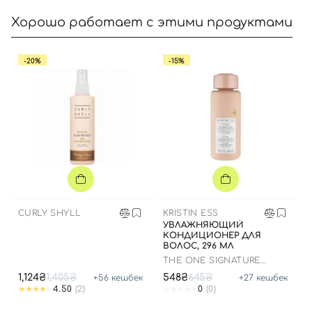
Хорошо работает с этими продуктами
-20%
-15%
CURLY SHYLL
KRISTIN ESS
УВЛАЖНЯЮЩИЙ
КОНДИЦИОНЕР ДЛЯ
ВОЛОС, 296 МЛ
THE ONE SIGNATURE
CONDITIONER
1,124₴
1,405₴
548₴
645₴
+
56
кешбек
+
27
кешбек
4.50
(2)
0
(0)
Вход
Регистрация