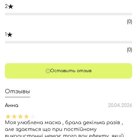
2
(0)
1
(0)
Оставить отзыв
Отзывы
Анна
20.04.2026
Моя улюблена маска , брала декілька разів ,
але здається що при постійному
використанні немає того вау ефекту ,який