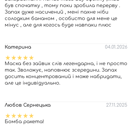
був спочатку , тому поки зробила перерву .
Запах дуже насичений , мені пахне ніби
солодким бананом , особисто для мене це
мінус , але для когось буде навпаки плюс
Катерина
04.01.2026
Маска без зайвих слів легендарна, і не просто
так. Зволожує, наповнює зсередини. Запах
досить концентрований і може набридати,
але це індивідуально.
Любов Сернецька
27.11.2025
Бомба ракета!