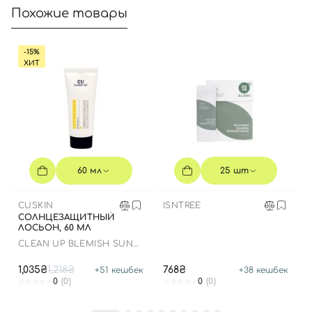
Похожие товары
-15%
Вход
Регистрация
ХИТ
Номер телефона
Отправляя форму для авторизации/регистрации, вы
60 мл
25 шт
принимаете условия
Пользовательские соглашения
CUSKIN
ISNTREE
Далее
СОЛНЦЕЗАЩИТНЫЙ
ЛОСЬОН, 60 МЛ
CLEAN UP BLEMISH SUN
Войти с помощью e-mail
LOTION SPF 50+ PA++++
1,035₴
1,218₴
768₴
+
51
кешбек
+
38
кешбек
0
(0)
0
(0)