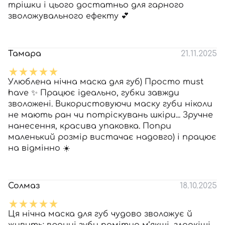
трішки і цього достатньо для гарного
зволожувального ефекту 💕
Тамара
21.11.2025
Улюблена нічна маска для губ) Просто must
have ✨ Працює ідеально, губки завжди
зволожені. Використовуючи маску губи ніколи
не мають ран чи потріскувань шкіри... Зручне
нанесення, красива упаковка. Попри
маленький розмір вистачає надовго) і працює
на відмінно ☀️
Солмаз
18.10.2025
Ця нічна маска для губ чудово зволожує й