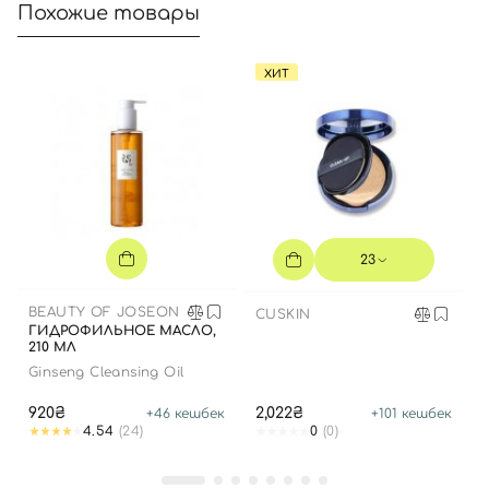
Похожие товары
ХИТ
Вход
Регистрация
Номер телефона
23
BEAUTY OF JOSEON
CUSKIN
ГИДРОФИЛЬНОЕ МАСЛО,
Отправляя форму для авторизации/регистрации, вы
210 МЛ
принимаете условия
Пользовательские соглашения
Ginseng Cleansing Oil
Далее
920₴
2,022₴
+
46
кешбек
+
101
кешбек
4.54
(24)
0
(0)
Войти с помощью e-mail