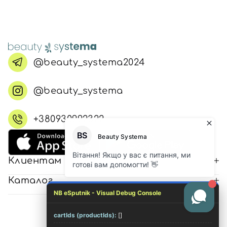
@beauty_systema2024
@beauty_systema
+380930992322
Клиентам
Каталог
NB eSputnik - Visual Debug Console
cartIds (productIds):
[]
© 2026 Все права защищены