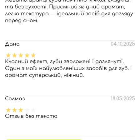
живить: вранці губи помітно м’якші, гладкіші
та без сухості. Приємний ягідний аромат,
легка текстура — ідеальний засіб для догляду
перед сном.
Дана
04.10.2025
Класний ефект, губи зволожені і доглянуті.
Один з моїх найулюбленіших засобів для губ. І
аромат суперський, ніжний.
Солмаз
18.05.2025
Отзыв без текста