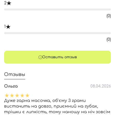
2
(0)
1
(0)
Оставить отзыв
Отзывы
Ольга
08.04.2026
Дуже гарна масочка, обʼєму 3 грами
вистачить на довго, приємний на губах,
трішки є липкість, тому наношу на ніч зовсім