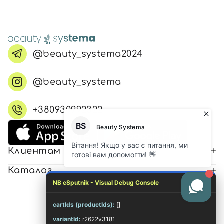
@beauty_systema2024
@beauty_systema
+380930992322
Клиентам
Каталог
NB eSputnik - Visual Debug Console
cartIds (productIds):
[]
© 2026 Все права защищены
variantId:
r2622v3181