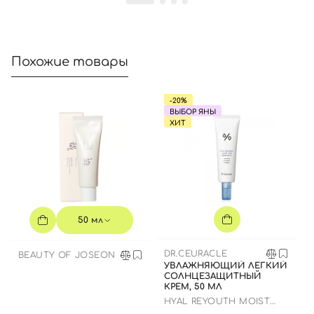
Отправляя форму для авторизации/регистрации, вы
Похожие товары
принимаете условия
Пользовательские соглашения
Далее
-20%
ВЫБОР ЯНЫ
ХИТ
Войти с помощью e-mail
50 мл
DR.CEURACLE
BEAUTY OF JOSEON
УВЛАЖНЯЮЩИЙ ЛЕГКИЙ
СОЛНЦЕЗАЩИТНЫЙ
КРЕМ, 50 МЛ
HYAL REYOUTH MOIST
SUN SPF 50/PA++++