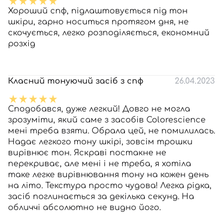
Хороший спф, підлаштовується під тон
шкіри, гарно носиться протягом дня, не
скочується, легко розподіляється, економний
розхід
Класний тонуючий засіб з спф
26.04.2023
Сподобався, дуже легкий! Довго не могла
зрозуміти, який саме з засобів Colorescience
мені треба взяти. Обрала цей, не помилилась.
Надає легкого тону шкірі, зовсім трошки
вирівнює тон. Яскраві постакне не
перекриває, але мені і не треба, я хотіла
таке легке вирівнювання тону на кожен день
на літо. Текстура просто чудова! Легка рідка,
засіб поглинається за декілька секунд. На
обличчі абсолютно не видно його.