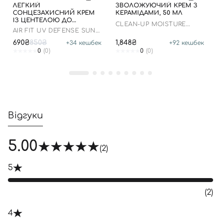
ЛЕГКИЙ
ЗВОЛОЖУЮЧИЙ КРЕМ З
СОНЦЕЗАХИСНИЙ КРЕМ
КЕРАМІДАМИ, 50 МЛ
ІЗ ЦЕНТЕЛОЮ ДО
CLEAN-UP MOISTURE
07.01.2027 РОКУ
AIR FIT UV DEFENSE SUN
BALANCING CREAM
CREAM SPF50
690₴
850₴
1,848₴
+
34
кешбек
+
92
кешбек
0
(0)
0
(0)
Відгуки
5.00
(2)
5
(2)
4