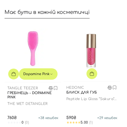
Має бути в кожній косметичці
Dopamine Pink
HEDONIC
TANGLE TEEZER
БЛИСК ДЛЯ ГУБ
ГРЕБІНЕЦЬ - DOPAMINE
PINK
Peptide Lip Gloss “Sakura”
limited edition
THE WET DETANGLER
760₴
590₴
+
38
кешбек
+
29
кешбек
0
(0)
5.00
(1)