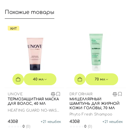
принимаете условия
Пользовательские соглашения
Похожие товары
Далее
Войти с помощью e-mail
ХИТ
40 мл
70 мл
UNOVE
DR.FORHAIR
ТЕРМОЗАЩИТНАЯ МАСКА
МИЦЕЛЛЯРНЫЙ
ДЛЯ ВОЛОС, 40 МЛ
ШАМПУНЬ ДЛЯ ЖИРНОЙ
КОЖИ ГОЛОВЫ, 70 МЛ
HEATING GUARD NO-WASH
Phyto Fresh Shampoo
TREATMENT
430₴
430₴
+
21
кешбек
+
21
кешбек
0
(0)
0
(0)