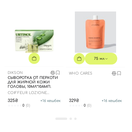
75 мл
DIKSON
WHO CARES
СЫВОРОТКА ОТ ПЕРХОТИ
Вход
Регистрация
ДЛЯ ЖИРНОЙ КОЖИ
ГОЛОВЫ, 10МЛ*10АМП.
COIFFEUR LOZIONE
PURIFICANTE URTINOL
Номер телефона
325₴
329₴
+
16
кешбек
+
16
кешбек
0
(0)
0
(0)
Отправляя форму для авторизации/регистрации, вы