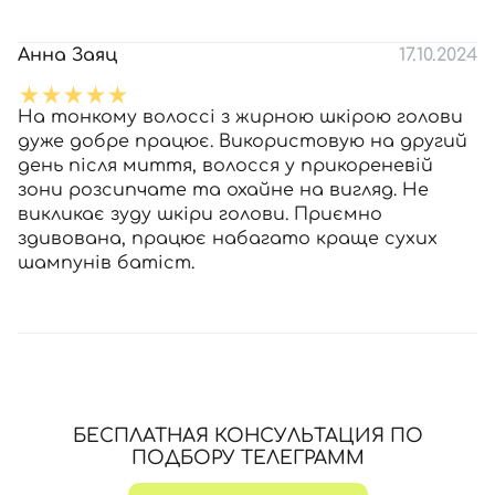
Анна Заяц
17.10.2024
На тонкому волоссі з жирною шкірою голови
дуже добре працює. Використовую на другий
день після миття, волосся у прикореневій
зони розсипчате та охайне на вигляд. Не
викликає зуду шкіри голови. Приємно
здивована, працює набагато краще сухих
шампунів батіст.
БЕСПЛАТНАЯ КОНСУЛЬТАЦИЯ ПО
ПОДБОРУ ТЕЛЕГРАММ