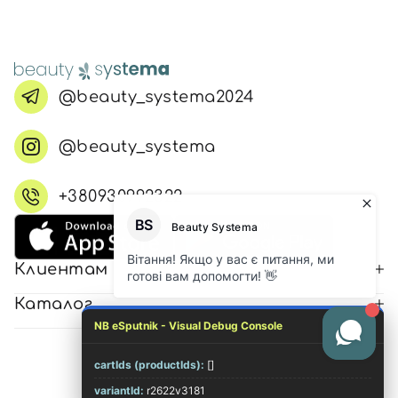
@beauty_systema2024
@beauty_systema
+380930992322
Клиентам
Каталог
NB eSputnik - Visual Debug Console
cartIds (productIds):
[]
© 2026 Все права защищены
variantId:
r2622v3181