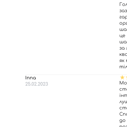
Го
за
га
ор
ша
це
ша
за
ква
як
ті
Inna
Мо
25.02.2023
ст
ін
лу
ст
Сп
до
по