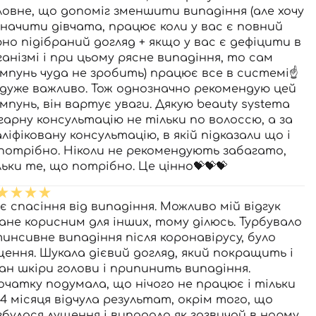
ловне, що допоміг зменшити випадіння (але хочу
значити дівчата, працює коли у вас є повний
рно підібраний догляд + якщо у вас є дефіцити в
ганізмі і при цьому рясне випадіння, то сам
мпунь чуда не зробить) працює все в системі☝️
 дуже важливо. Тож однозначно рекомендую цей
мпунь, він вартує уваги. Дякую beauty systemа
 гарну консультацію не тільки по волоссю, а за
ліфіковану консультацію, в якій підказали що і
 потрібно. Ніколи не рекомендують забагато,
льки те, що потрібно. Це цінно💝💝💝
є спасіння від випадіння. Можливо мій відгук
ане корисним для інших, тому ділюсь. Турбувало
тинсивне випадіння після коронавірусу, було
щення. Шукала дієвий догляд, який покращить і
ан шкіри голови і припинить випадіння.
очатку подумала, що нічого не працює і тільки
 4 місяця відчула результат, окрім того, що
збулася лущення і випадало як зазвичай в норму