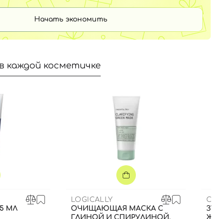
Начать экономить
в каждой косметичке
LOGICALLY
CU
75 МЛ
ОЧИЩАЮЩАЯ МАСКА С
ЗУБ
ГЛИНОЙ И СПИРУЛИНОЙ,
ЖЕ