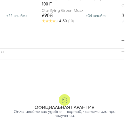
100 Г
CS 
Clarifying Green Mask
690₴
35
+
22
кешбек
+
34
кешбек
4.50
(10)
ки
ОФИЦИАЛЬНАЯ ГАРАНТИЯ
Оплачивайте как удобно — картой, частями или при
получении.