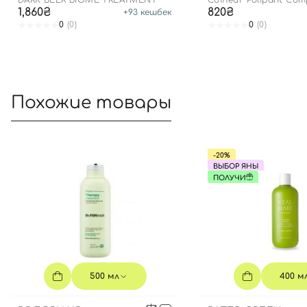
DARK BEER BIOME TREATMENT
Coiffeur Polipant Com
1,860₴
820₴
+
93
кешбек
0
(0)
0
(0)
Похожие товары
-20%
ВЫБОР ЯНЫ
ПОЛУЧИ
500 мл
400 м