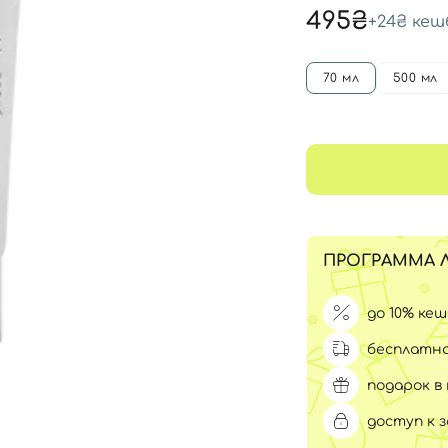
Для обличчя
495₴
+
24₴
кеш
СПФ защита для детей
вары
Для зоны век
70 мл
500 мл
ПРОГРАММА 
до 10% ке
бесплатна
подарок в 
доступ к 