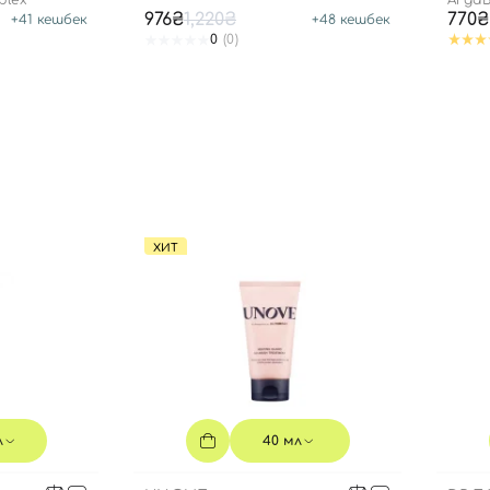
plex
ArgaB
976₴
1,220₴
770₴
+
41
кешбек
+
48
кешбек
0
(0)
Вы еще не добавили товары в корзину
Отправляя форму для авторизации/регистрации, вы
принимаете условия
Пользовательские соглашения
Далее
Войти с помощью e-mail
ХИТ
л
40 мл