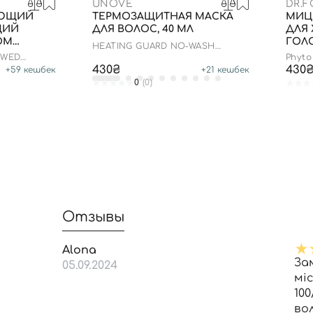
UNOVE
DR.F
ЮЩИЙ
ТЕРМОЗАЩИТНАЯ МАСКА
МИЦ
ЩИЙ
ДЛЯ ВОЛОС, 40 МЛ
ДЛЯ
ОМ
ГОЛО
HEATING GUARD NO-WASH
МЛ
TREATMENT
EWED
Phyto
ING SCALP
430₴
430
+
59
кешбек
+
21
кешбек
0
(0)
Отзывы
Alona
За
05.09.2024
міс
100
во