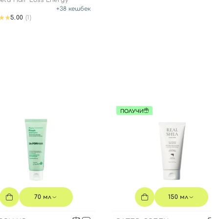
eta Hair Loss Energy
+
38
кешбек
5.00
(1)
ПОЛУЧИ
70 мл
150 мл