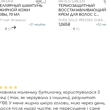
ORHAIR
RATED GREEN
ЕЛЛЯРНЫЙ ШАМПУНЬ
ТЕРМОЗАЩИТНЫЙ
 ЖИРНОЙ КОЖИ
ВОССТАНАВЛИВАЮЩИЙ
ВЫ, 70 МЛ
КРЕМ ДЛЯ ВОЛОС С
МАСЛОМ ШИ, 150 МЛ
 Fresh Shampoo
SHEA GOLD PRESSED SHEA
BUTTER LEAVE-IN TREATMENT
₴
1,065₴
+
21
кешбек
+
53
кешб
0
(0)
0
(0)
мовляла маленьку бутилочку, користувалася 3
яці ( так, як чергувала з іншими), результат
/100. У мене жирна шкіра голови, мию через день,
лосся після нього чисте, не пересушене і саме