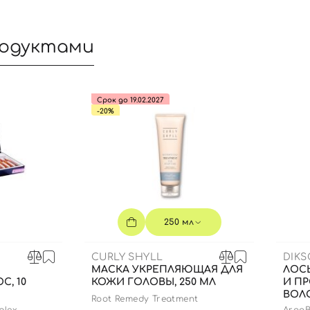
родуктами
Срок до 19.02.2027
-20%
250 мл
Вход
Регистрация
CURLY SHYLL
DIK
МАСКА УКРЕПЛЯЮЩАЯ ДЛЯ
ЛОС
, 10
КОЖИ ГОЛОВЫ, 250 МЛ
И П
Номер телефона
ВОЛ
Root Remedy Treatment