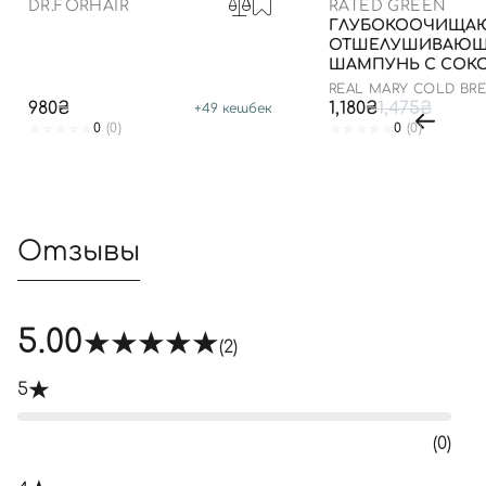
DR.FORHAIR
RATED GREEN
ГЛУБОКООЧИЩА
ОТШЕЛУШИВАЮ
ШАМПУНЬ С СОК
РОЗМАРИНА, 400 
REAL MARY COLD BR
ROSEMARY EXFOLIAT
980₴
1,180₴
1,475₴
+
49
кешбек
SHAMPOO
0
(0)
0
(0)
Отзывы
5.00
(2)
5
(0)