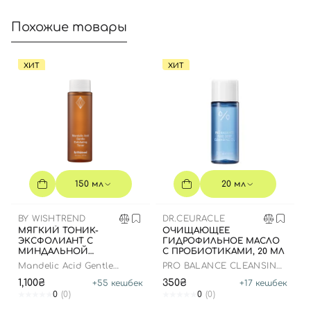
Похожие товары
ХИТ
ХИТ
150 мл
20 мл
BY WISHTREND
DR.CEURACLE
МЯГКИЙ ТОНИК-
ОЧИЩАЮЩЕЕ
ЭКСФОЛИАНТ С
ГИДРОФИЛЬНОЕ МАСЛО
МИНДАЛЬНОЙ
С ПРОБИОТИКАМИ, 20 МЛ
КИСЛОТОЙ, 150 МЛ
Mandelic Acid Gentle
PRO BALANCE CLEANSING
Exfoliating Toner
OIL
1,100₴
350₴
+
55
кешбек
+
17
кешбек
0
(0)
0
(0)