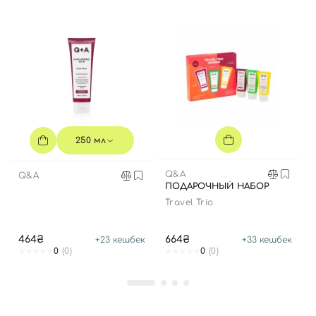
Вход
Регистрация
Номер телефона
250 мл
Q&A
Q&A
ПОДАРОЧНЫЙ НАБОР
Отправляя форму для авторизации/регистрации, вы
принимаете условия
Пользовательские соглашения
Travel Trio
Далее
464₴
664₴
+
23
кешбек
+
33
кешбек
0
(0)
0
(0)
Войти с помощью e-mail