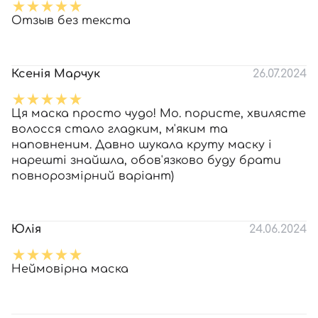
Отзыв без текста
Ксенія Марчук
26.07.2024
Ця маска просто чудо! Мо. пористе, хвилясте
волосся стало гладким, м'яким та
наповненим. Давно шукала круту маску і
нарешті знайшла, обов'язково буду брати
повнорозмірний варіант)
Юлія
24.06.2024
Неймовірна маска