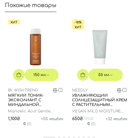
Похожие товары
ХИТ
-18%
ХИТ
Вход
Регистрация
Номер телефона
150 мл
50 мл
BY WISHTREND
NEEDLY
Отправляя форму для авторизации/регистрации, вы
МЯГКИЙ ТОНИК-
УВЛАЖНЯЮЩИЙ
ЭКСФОЛИАНТ С
СОЛНЦЕЗАЩИТНЫЙ КРЕМ
принимаете условия
Пользовательские соглашения
МИНДАЛЬНОЙ
С РАСТИТЕЛЬНЫМ
КИСЛОТОЙ, 150 МЛ
СКВАЛАНОМ, 50 МЛ
Mandelic Acid Gentle
VEGAN MILD MOISTURE
Далее
Exfoliating Toner
SUN SPF 50+ PA++++
1,100₴
650₴
790₴
+
55
кешбек
+
32
кешбек
0
(0)
0
(0)
Войти с помощью e-mail