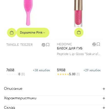
Dopamine Pink
HEDONIC
TANGLE TEEZER
БЛЕСК ДЛЯ ГУБ
Peptide Lip Gloss “Sakura”
limited edition
760₴
590₴
+
38
кешбек
+
29
кешбек
0
(0)
5.00
(1)
Описание
Характеристики
Склад