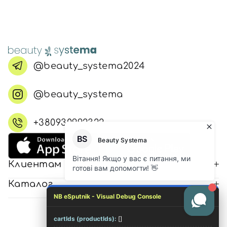
@beauty_systema2024
@beauty_systema
+380930992322
Клиентам
Каталог
NB eSputnik - Visual Debug Console
cartIds (productIds):
[]
© 2026 Все права защищены