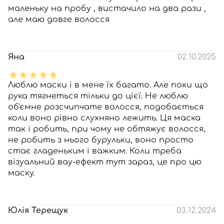
маленьку на пробу , вистачило на два рази ,
але маю довге волосся
Яна
02.10.2025
Люблю маски і в мене їх багато. Але поки що
рука тягнеться тільки до цієї. Не люблю
об'ємне розсчипчате волосся, подобається
коли воно рівно слухняно лежить. Ця маска
так і робить, при чому не обтяжує волосся,
не робить з нього бурульки, воно просто
стає гладеньким і важким. Коли треба
візуальний вау-ефект тут зараз, це про цю
маску.
Юлія Терещук
03.12.2024