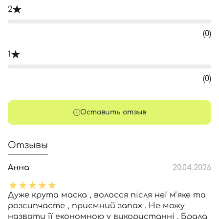
2
(0)
1
(0)
Оставить отзыв
Отзывы
Анна
20.04.2026
Дуже крута маска , волосся після неї мʼяке та
розсипчасте , приємний запах . Не можу
назвати її економною у використанні . Брала