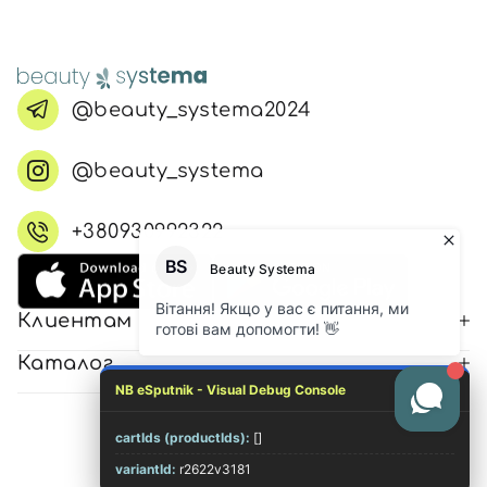
@beauty_systema2024
@beauty_systema
+380930992322
Клиентам
Каталог
NB eSputnik - Visual Debug Console
cartIds (productIds):
[]
© 2026 Все права защищены
variantId:
r2622v3181