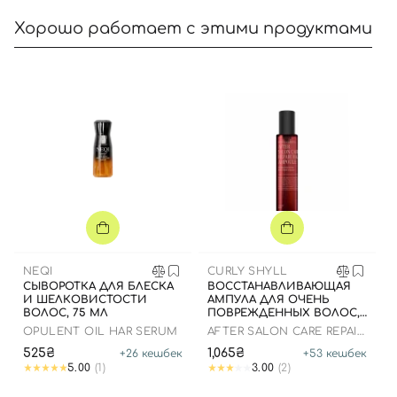
Хорошо работает с этими продуктами
Вход
Регистрация
Номер телефона
Отправляя форму для авторизации/регистрации, вы
NEQI
CURLY SHYLL
принимаете условия
Пользовательские соглашения
СЫВОРОТКА ДЛЯ БЛЕСКА
ВОССТАНАВЛИВАЮЩАЯ
И ШЕЛКОВИСТОСТИ
АМПУЛА ДЛЯ ОЧЕНЬ
Далее
ВОЛОС, 75 МЛ
ПОВРЕЖДЕННЫХ ВОЛОС,
100 МЛ
OPULENT OIL HAR SERUM
AFTER SALON CARE REPAIR
HAIR AMPOULE
525₴
1,065₴
+
26
кешбек
+
53
кешбек
Войти с помощью e-mail
5.00
(1)
3.00
(2)