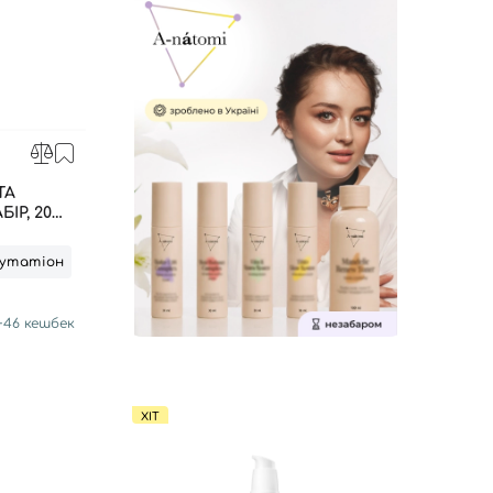
ТА
Р, 20
лутатіон
+
46
кешбек
ХІТ