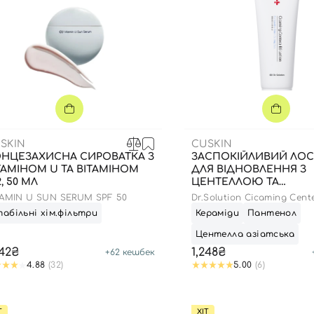
SKIN
CUSKIN
НЦЕЗАХИСНА СИРОВАТКА З
ЗАСПОКІЙЛИВИЙ ЛО
ТАМІНОМ U ТА ВІТАМІНОМ
ДЛЯ ВІДНОВЛЕННЯ З
2, 50 МЛ
ЦЕНТЕЛЛОЮ ТА
ПАНТЕНОЛОМ , 100 М
TAMIN U SUN SERUM SPF 50
Dr.Solution Cicaming Cent
Lotion
абільні хім.фільтри
Кераміди
Пантенол
Центелла азіатська
Вхід
Реєстрація
242₴
1,248₴
+
62
кешбек
4.88
(32)
5.00
(6)
Номер телефону
Т
ХІТ