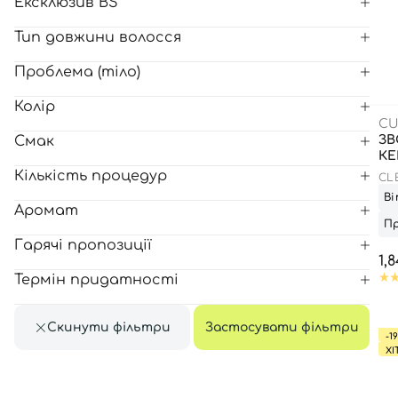
Ексклюзив BS
Тип довжини волосся
Проблема (тіло)
Колір
CU
Смак
ЗВ
КЕ
Кількість процедур
CL
CR
Ві
Аромат
Пр
Гарячі пропозиції
1,
Термін придатності
Скинути фільтри
Застосувати фільтри
-1
ХІ