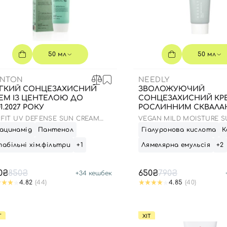
50 мл
50 мл
ENTON
NEEDLY
ГКИЙ СОНЦЕЗАХИСНИЙ
ЗВОЛОЖУЮЧИЙ
ЕМ ІЗ ЦЕНТЕЛОЮ ДО
СОНЦЕЗАХИСНИЙ КРЕ
01.2027 РОКУ
РОСЛИННИМ СКВАЛА
23.03.2027 50 МЛ
R FIT UV DEFENSE SUN CREAM
VEGAN MILD MOISTURE S
F50
50+ PA++++
ацинамід
Пантенол
Гіалуронова кислота
К
абільні хім.фільтри
+1
Лямелярна емульсія
+2
0₴
850₴
650₴
790₴
+
34
кешбек
4.82
(44)
4.85
(40)
Т
ХІТ