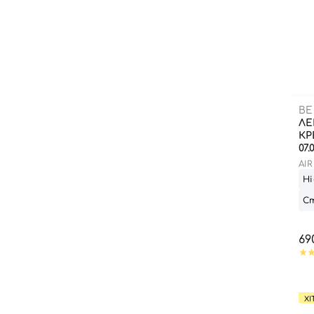
B
ЛЕ
КР
07.
AI
SP
Ні
Ст
69
ХІ