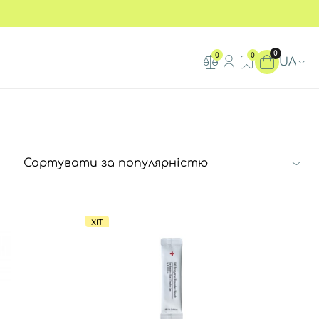
0
0
0
UA
ХІТ