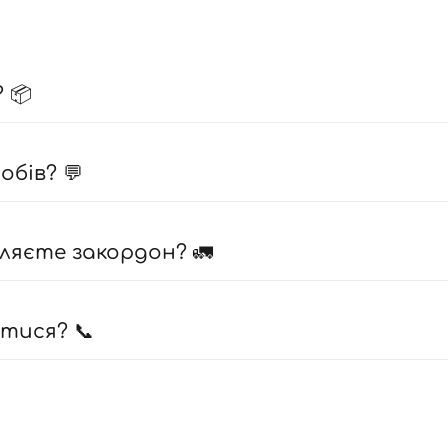
 📦
бів? 💬
ляєте закордон? 🚛
атися? 📞