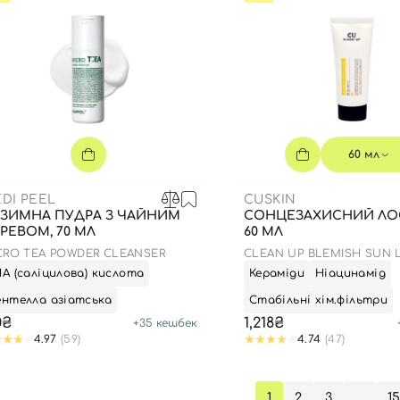
Ви ще не додали товари у кошик
Відправляючи форму для авторизації/реєстрації ви
приймаєте умови
Угоди користувача
Далі
Увійти за допомогою e-mail
60 мл
DI PEEL
CUSKIN
ЗИМНА ПУДРА З ЧАЙНИМ
СОНЦЕЗАХИСНИЙ ЛО
РЕВОМ, 70 МЛ
60 МЛ
CRO TEA POWDER CLEANSER
CLEAN UP BLEMISH SUN 
SPF 50+ PA++++
А (саліцилова) кислота
Кераміди
Ніацинамід
нтелла азіатська
Стабільні хім.фільтри
0₴
1,218₴
+
35
кешбек
4.97
(59)
4.74
(47)
1
2
3
…
1