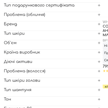
Тип подарункового сертифіката
Всі то
Проблема (обличчя)
гієни
WH
Бренд
С
АН
Тип шкіри
МЛ
BI
Об`єм
Ні
Країна виробник
Пр
Ст
Діючі активи
79
Проблема (волосся)
Тип шкіри голови
ХІ
Тип шампуня
Тон