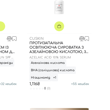
CUSKIN
ПРОТИЗАПАЛЬНА
М ІЗ
ОСВІТЛЮЮЧА СИРОВАТКА З
НОМ ДО
АЗЕЛАЇНОВОЮ КИСЛОТОЮ, 30
МЛ
UN SPF
AZELAIC ACID 10% SERUM
ераміди
Азелаінова кислота
ВНА (саліцилова) кислота
Ніацинамід
+1
1,116₴
+
32
кешбек
+
55
кешбек
0
(0)