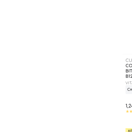
CU
СО
ВІ
В1
VI
Ст
1,
ХІ