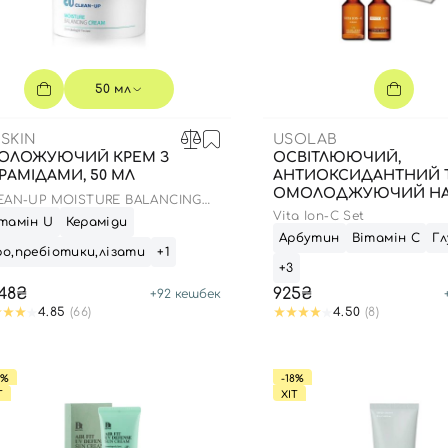
50 мл
SKIN
USOLAB
ОЛОЖУЮЧИЙ КРЕМ З
ОСВІТЛЮЮЧИЙ,
РАМІДАМИ, 50 МЛ
АНТИОКСИДАНТНИЙ 
ОМОЛОДЖУЮЧИЙ НАБІ
EAN-UP MOISTURE BALANCING
МЛ + 1,5 Г
EAM
Vita Ion-C Set
тамін U
Кераміди
Арбутин
Вітамін С
Г
о,пребіотики,лізати
+1
+3
848₴
925₴
+
92
кешбек
4.85
(66)
4.50
(8)
9%
-18%
Т
ХІТ