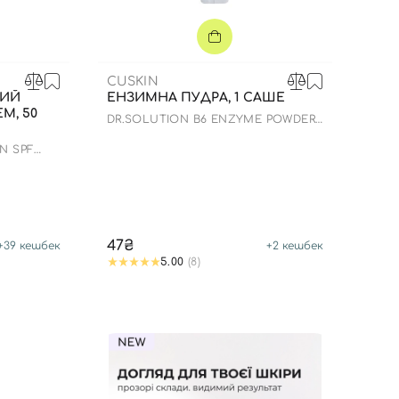
CUSKIN
КИЙ
ЕНЗИМНА ПУДРА, 1 САШЕ
М, 50
DR.SOLUTION B6 ENZYME POWDER
WASH
N SPF
47₴
+
39
кешбек
+
2
кешбек
5.00
(8)