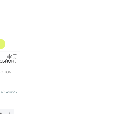
СЬЙОН ,
LOTION
+
60
кешбек
56
»