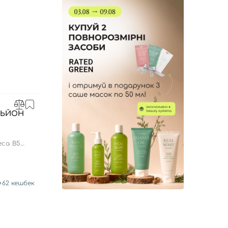
СЬЙОН
Л
eca B5
+
62
кешбек