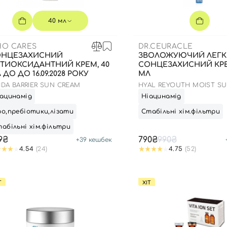
Для обличчя
СПФ захист для дітей
40 мл
вари
Для зони повік
O CARES
DR.CEURACLE
ОНЦЕЗАХИСНИЙ
ЗВОЛОЖУЮЧИЙ ЛЕГ
ТИОКСИДАНТНИЙ КРЕМ, 40
СОНЦЕЗАХИСНИЙ КРЕ
 ДО ДО 16.09.2028 РОКУ
МЛ
FIDA BARRIER SUN CREAM
HYAL REYOUTH MOIST SU
50/PA++++
ацинамід
Ніацинамід
о,пребіотики,лізати
Стабільні хім.фільтри
абільні хім.фільтри
9₴
790₴
990₴
+
39
кешбек
4.54
(24)
4.75
(52)
Т
ХІТ