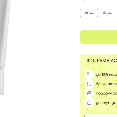
Для обличчя
СПФ захист для дітей
вари
80 мл
15 мл
Для зони повік
ПРОГРАМА ЛО
до 10% ке
безкоштов
подарунок
доступ до 