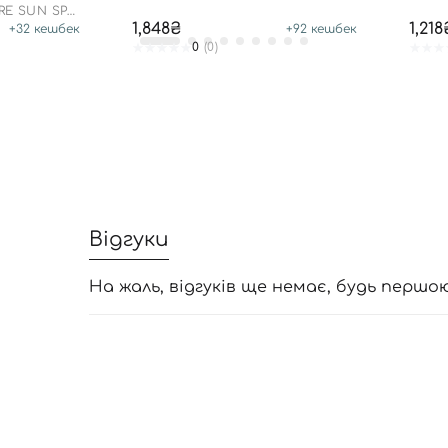
Л
CREAM
SPF 5
RE SUN SPF
1,848₴
1,218
+
32
кешбек
+
92
кешбек
0
(0)
Відгуки
На жаль, відгуків ще немає, будь першо