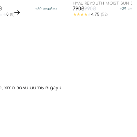
0+ PA++++
HYAL REYOUTH MOIST SUN SP
50/PA++++
₴
790₴
990₴
+
60
кешбек
+
39
кешб
0
(0)
4.75
(52)
ю, хто залишить відгук