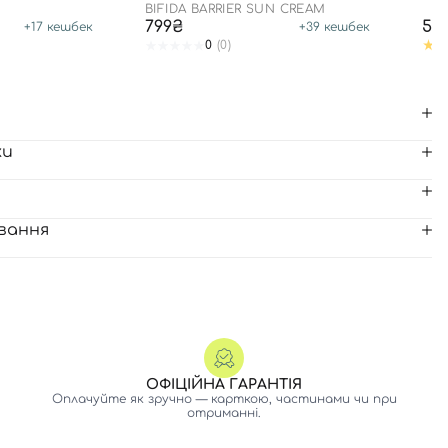
BIFIDA BARRIER SUN CREAM
799₴
59
+
17
кешбек
+
39
кешбек
0
(0)
ки
вання
ОФІЦІЙНА ГАРАНТІЯ
Оплачуйте як зручно — карткою, частинами чи при
отриманні.