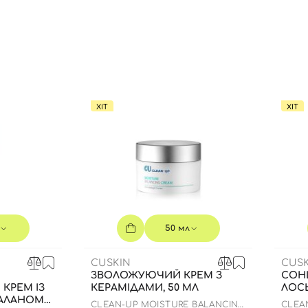
ХІТ
ХІТ
Вхід
Реєстрація
Номер телефону
Ви ще не додали товари у кошик
Відправляючи форму для авторизації/реєстрації ви
50 мл
приймаєте умови
Угоди користувача
Далі
CUSKIN
CUSK
ЗВОЛОЖУЮЧИЙ КРЕМ З
СОН
КРЕМ ІЗ
КЕРАМІДАМИ, 50 МЛ
ЛОСЬ
Увійти за допомогою e-mail
АЛАНОМ
CLEAN-UP MOISTURE BALANCING
CLEA