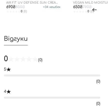
ДО 23.03.2027 50 М
AIR FIT UV DEFENSE SUN CREAM
VEGAN MILD MOISTU
SPF50
50+ PA++++
690₴
850₴
650₴
790₴
+
34
кешбек
0
(0)
0
(0)
Відгуки
0
(0)
5
(0)
4
(0)