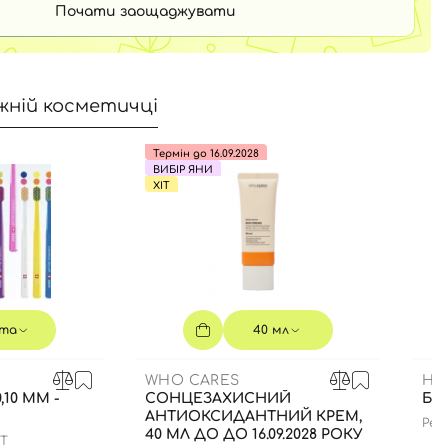
Почати заощаджувати
жній косметичці
Термін до 16.09.2028
ВИБІР ЯНИ
ХІТ
та
40 мл
WHO CARES
HE
,10 ММ -
СОНЦЕЗАХИСНИЙ
БЛ
АНТИОКСИДАНТНИЙ КРЕМ,
Pept
40 МЛ ДО ДО 16.09.2028 РОКУ
edit
FT