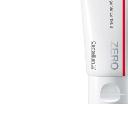
Всі то
гієни