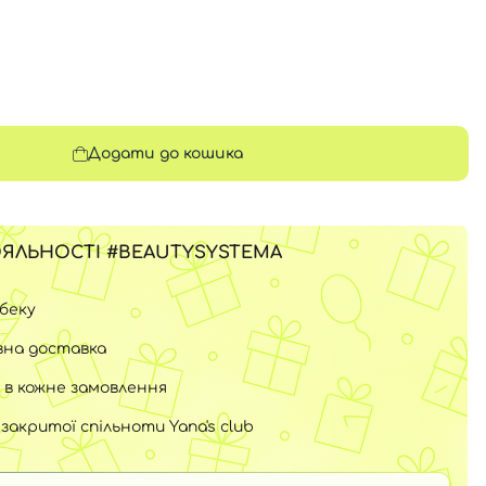
Додати до кошика
ЯЛЬНОСТІ #BEAUTYSYSTEMA
шбеку
на доставка
 в кожне замовлення
закритої спільноти Yana's club