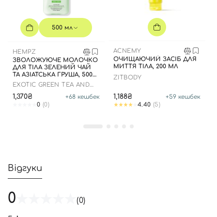
500 мл
ACNEMY
HEMPZ
ОЧИЩАЮЧИЙ ЗАСІБ ДЛЯ
ЗВОЛОЖУЮЧЕ МОЛОЧКО
МИТТЯ ТІЛА, 200 МЛ
ДЛЯ ТІЛА ЗЕЛЕНИЙ ЧАЙ
ТА АЗІАТСЬКА ГРУША, 500
ZITBODY
МЛ
EXOTIC GREEN TEA AND
ASIAN PEAR HERBAL
1,370₴
1,188₴
+
68
кешбек
+
59
кешбек
MOISTURIZER
0
(0)
4.40
(5)
Відгуки
0
(0)