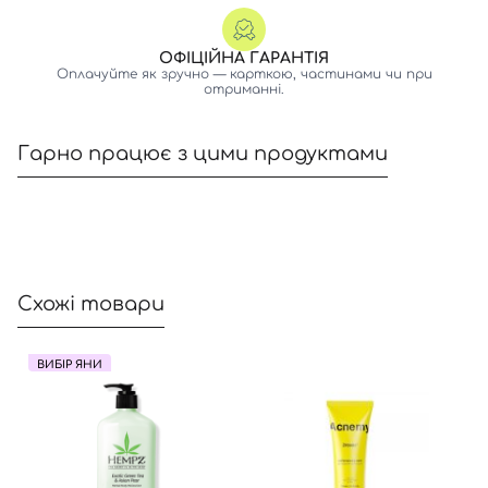
Вхід
Реєстрація
ОФІЦІЙНА ГАРАНТІЯ
Оплачуйте як зручно — карткою, частинами чи при
отриманні.
Номер телефону
Гарно працює з цими продуктами
Відправляючи форму для авторизації/реєстрації ви
приймаєте умови
Угоди користувача
Далі
Схожі товари
Увійти за допомогою e-mail
ВИБІР ЯНИ