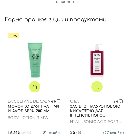
отриманні.
Гарно працює з цими продуктами
-15%
Вхід
Реєстрація
Номер телефону
LA SULTANE DE SABA
Q&A
МОЛОЧКО ДЛЯ ТІЛА ТІАРІ
ЗАСІБ ІЗ ГІАЛУРОНОВОЮ
Й АЛОЕ ВЕРА, 200 МЛ
КИСЛОТОЮ ДЛЯ
ІНТЕНСИВНОГО
BODY LOTION TIARA
ЗВОЛОЖЕННЯ ТІЛА, 250
HYALURONIC ACID POST-
FLOWERS AND ALOE VERA
Відправляючи форму для авторизації/реєстрації ви
МЛ
SHOWER MOISTURISER
приймаєте умови
Угоди користувача
1,624₴
1,911₴
554₴
+
81
кешбек
+
27
кешбек