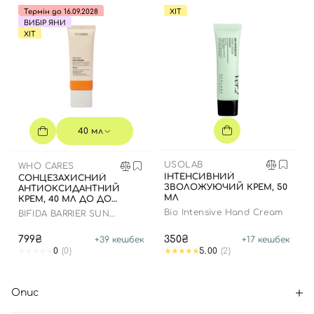
Термін до 16.09.2028
ХІТ
ВИБІР ЯНИ
ХІТ
40 мл
USOLAB
WHO CARES
ІНТЕНСИВНИЙ
СОНЦЕЗАХИСНИЙ
ЗВОЛОЖУЮЧИЙ КРЕМ, 50
АНТИОКСИДАНТНИЙ
МЛ
КРЕМ, 40 МЛ ДО ДО
16.09.2028 РОКУ
Bio Intensive Hand Cream
BIFIDA BARRIER SUN
CREAM
799₴
350₴
+
39
кешбек
+
17
кешбек
0
(0)
5.00
(2)
Опис