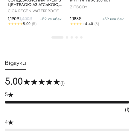
СОНЦЕЗАХИСНИЙ КРЕМ З
МИТТЯ ТІЛА, 200 МЛ
ЦЕНТЕЛОЮ АЗІАТСЬКОЮ,
ZITBODY
100 МЛ ДО 05.09.2028
CICA REGEN WATERPROOF
SUN SPF50+ PA++++
1,190₴
1,400₴
1,188₴
+
59
кешбек
+
59
кешбек
5.00
(5)
4.40
(5)
Відгуки
5.00
(1)
5
(1)
4