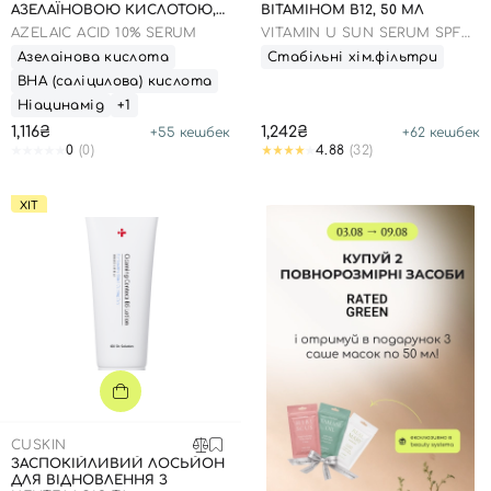
АЗЕЛАЇНОВОЮ КИСЛОТОЮ,
ВІТАМІНОМ В12, 50 МЛ
30 МЛ
AZELAIC ACID 10% SERUM
VITAMIN U SUN SERUM SPF
50
Азелаінова кислота
Стабільні хім.фільтри
ВНА (саліцилова) кислота
Ніацинамід
+1
1,116₴
1,242₴
+
55
кешбек
+
62
кешбек
0
(0)
4.88
(32)
Вхід
Реєстрація
ХІТ
Номер телефону
Відправляючи форму для авторизації/реєстрації ви
приймаєте умови
Угоди користувача
Далі
CUSKIN
ЗАСПОКІЙЛИВИЙ ЛОСЬЙОН
Увійти за допомогою e-mail
ДЛЯ ВІДНОВЛЕННЯ З