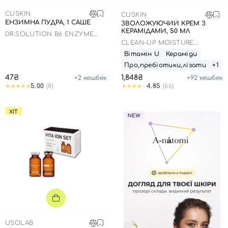
CUSKIN
CUSKIN
ЕНЗИМНА ПУДРА, 1 САШЕ
ЗВОЛОЖУЮЧИЙ КРЕМ З
КЕРАМІДАМИ, 50 МЛ
DR.SOLUTION B6 ENZYME
POWDER WASH
CLEAN-UP MOISTURE
BALANCING CREAM
Вітамін U
Кераміди
Про,пребіотики,лізати
+1
47₴
1,848₴
+
2
кешбек
+
92
кешбек
5.00
(8)
4.85
(66)
ХІТ
USOLAB