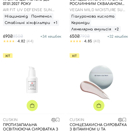
07.01.2027 РОКУ
РОСЛИННИМ СКВАЛАНОМ
ДО 23.03.2027 50 МЛ
AIR FIT UV DEFENSE SUN
VEGAN MILD MOISTURE SUN
CREAM SPF50
SPF 50+ PA++++
Ніацинамід
Пантенол
Гіалуронова кислота
Стабільні хім.фільтри
+1
Кераміди
Лямелярна емульсія
+2
690₴
850₴
650₴
790₴
+
34
кешбек
+
32
кешбек
4.82
(44)
4.85
(40)
ХІТ
ХІТ
CUSKIN
CUSKIN
ПРОТИЗАПАЛЬНА
СОНЦЕЗАХИСНА СИРОВАТКА
ОСВІТЛЮЮЧА СИРОВАТКА З
З ВІТАМІНОМ U ТА