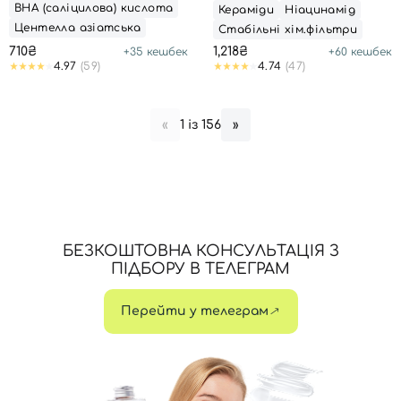
CLEANSER
LOTION SPF 50+ PA++++
ВНА (саліцилова) кислота
Кераміди
Ніацинамід
Центелла азіатська
Стабільні хім.фільтри
710₴
1,218₴
+
35
кешбек
+
60
кешбек
4.97
(59)
4.74
(47)
1 із 156
«
»
БЕЗКОШТОВНА КОНСУЛЬТАЦІЯ З
ПІДБОРУ В ТЕЛЕГРАМ
Перейти у телеграм