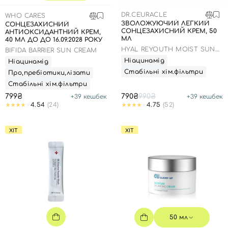
SPF-засоби з тоном
Точкові від прищів
SPF для волосся
Для дітей
DR.CEURACLE
WHO CARES
Креми для тіла з SPF
Мініатюри
Спеціальний догляд
Дезодоранти
ЗВОЛОЖУЮЧИЙ ЛЕГКИЙ
СОНЦЕЗАХИСНИЙ
СОНЦЕЗАХИСНИЙ КРЕМ, 50
АНТИОКСИДАНТНИЙ КРЕМ,
Карбоксітерапія
Для дітей
Засоби для інтимної гігієни
МЛ
40 МЛ ДО ДО 16.09.2028 РОКУ
Бʼюті гаджети
Для чоловіків
Автозасмага для тіла
HYAL REYOUTH MOIST SUN
BIFIDA BARRIER SUN CREAM
SPF 50/PA++++
Ніацинамід
Ніацинамід
Автозасмага
Стабільні хім.фільтри
Про,пребіотики,лізати
Набори
Стабільні хім.фільтри
799₴
790₴
990₴
+
39
кешбек
+
39
кешбек
Шия і декольте
4.54
(24)
4.75
(52)
Для чоловіків
ХІТ
ХІТ
Для дітей
50 мл