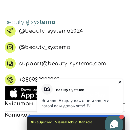
@beauty_systema2024
@beauty_systema
support@beauty-systema.com
+380930992322
Клієнтам
Каталог
NB eSputnik - Visual Debug Console