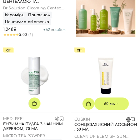
ЦЕНТЕЛЛОЮ ТА
ПАНТЕНОЛОМ , 100 МЛ
Dr.Solution Cicaming Centeca
B5 Lotion
Кераміди
Пантенол
Центелла азіатська
1,248₴
+
62
кешбек
5.00
(6)
ХІТ
ХІТ
60 мл
MEDI PEEL
CUSKIN
ЕНЗИМНА ПУДРА З ЧАЙНИМ
СОНЦЕЗАХИСНИЙ ЛОСЬЙОН
ДЕРЕВОМ, 70 МЛ
, 60 МЛ
MICRO TEA POWDER
CLEAN UP BLEMISH SUN