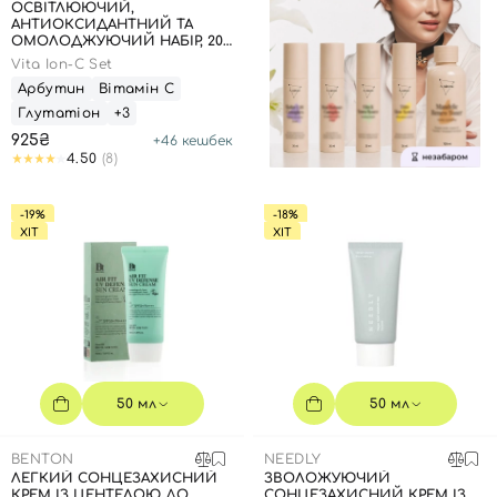
ОСВІТЛЮЮЧИЙ,
АНТИОКСИДАНТНИЙ ТА
ОМОЛОДЖУЮЧИЙ НАБІР, 20
МЛ + 1,5 Г
Vita Ion-C Set
Арбутин
Вітамін С
Глутатіон
+3
925₴
+
46
кешбек
4.50
(8)
-19%
-18%
ХІТ
ХІТ
50 мл
50 мл
BENTON
NEEDLY
ЛЕГКИЙ СОНЦЕЗАХИСНИЙ
ЗВОЛОЖУЮЧИЙ
КРЕМ ІЗ ЦЕНТЕЛОЮ ДО
СОНЦЕЗАХИСНИЙ КРЕМ ІЗ