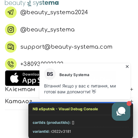
@beauty_systema2024
@beauty_systema
support@beauty-systema.com
+380930992322
Клієнтам
Каталог
NB eSputnik - Visual Debug Console
cartIds (productIds):
[]
© 2026 Всі права захищені
variantId:
r2622v3181