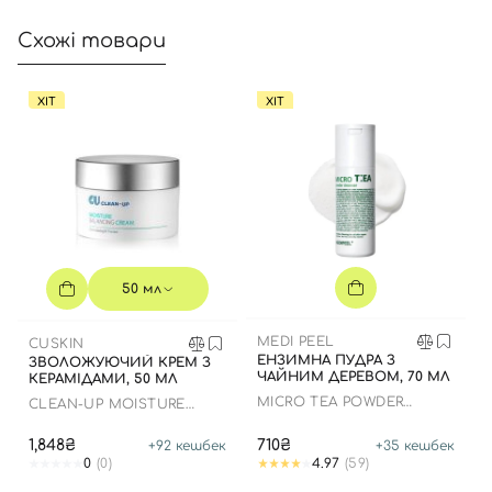
Схожі товари
ХІТ
ХІТ
50 мл
MEDI PEEL
CUSKIN
ЕНЗИМНА ПУДРА З
ЗВОЛОЖУЮЧИЙ КРЕМ З
ЧАЙНИМ ДЕРЕВОМ, 70 МЛ
КЕРАМІДАМИ, 50 МЛ
MICRO TEA POWDER
CLEAN-UP MOISTURE
CLEANSER
BALANCING CREAM
1,848₴
710₴
+
92
кешбек
+
35
кешбек
0
(0)
4.97
(59)