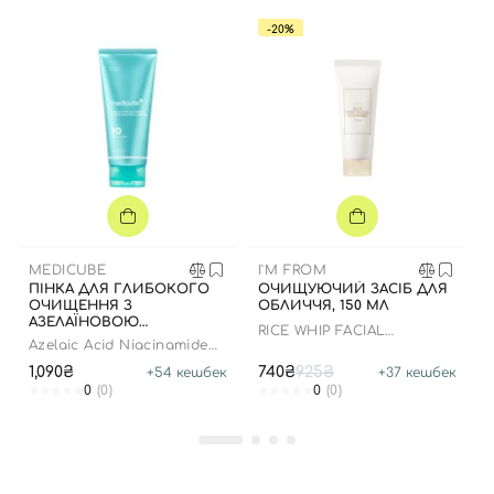
-20%
Вхід
Реєстрація
Номер телефону
MEDICUBE
I'M FROM
ПІНКА ДЛЯ ГЛИБОКОГО
ОЧИЩУЮЧИЙ ЗАСІБ ДЛЯ
ОЧИЩЕННЯ З
ОБЛИЧЧЯ, 150 МЛ
Відправляючи форму для авторизації/реєстрації ви
АЗЕЛАЇНОВОЮ
RICE WHIP FACIAL
КИСЛОТОЮ І
Azelaic Acid Niacinamide
приймаєте умови
Угоди користувача
CLEANSER
НІАЦИНАМІДОМ, 120 Г
Deep Clean Foam Cleanser
1,090₴
740₴
925₴
+
54
кешбек
+
37
кешбек
Далі
0
(0)
0
(0)
Увійти за допомогою e-mail