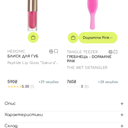
Dopamine Pink
HEDONIC
TANGLE TEEZER
БЛИСК ДЛЯ ГУБ
ГРЕБІНЕЦЬ - DOPAMINE
PINK
Peptide Lip Gloss “Sakura”
limited edition
THE WET DETANGLER
590₴
760₴
+
29
кешбек
+
38
кешбек
5.00
(1)
0
(0)
Опис
Характеристики
Склад