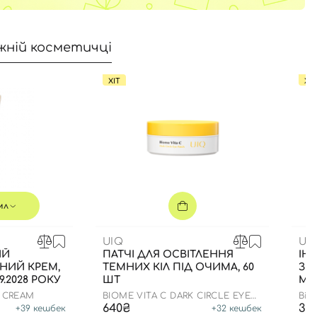
жній косметичці
ХІТ
ХІТ
мл
UIQ
US
ИЙ
ПАТЧІ ДЛЯ ОСВІТЛЕННЯ
ІН
НИЙ КРЕМ,
ТЕМНИХ КІЛ ПІД ОЧИМА, 60
ЗВ
9.2028 РОКУ
ШТ
МЛ
N CREAM
BIOME VITA C DARK CIRCLE EYE
Bio
PATCH
640₴
35
+
39
кешбек
+
32
кешбек