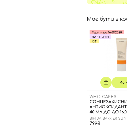
Має бути в ко
Термін до 16.09.2028
ВИБІР ЯНИ
ХІТ
40 
WHO CARES
СОНЦЕЗАХИСН
АНТИОКСИДАНТ
40 МЛ ДО ДО 16.0
BIFIDA BARRIER SU
799₴