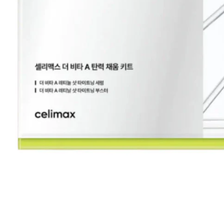
Всі то
гієни