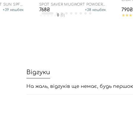
SPF50
T SUN SPF
SPOT SAVER MUGWORT POWDER
WASH
768₴
790₴
+
39
кешбек
+
38
кешбек
0
(0)
Відгуки
На жаль, відгуків ще немає, будь першо