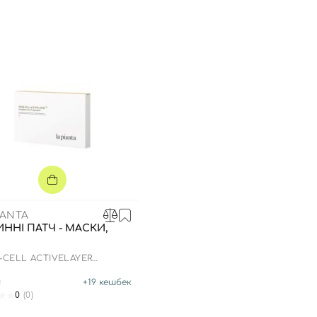
IANTA
ИННІ ПАТЧ - МАСКИ,
-CELL ACTIVELAYER
LETE CARE 2-STEP MASK
₴
+
19
кешбек
0
(0)