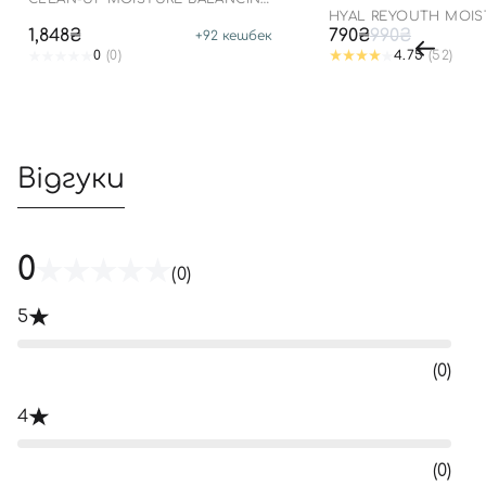
CREAM
HYAL REYOUTH MOIS
50/PA++++
1,848₴
790₴
990₴
+
92
кешбек
0
(0)
4.75
(52)
Відгуки
0
(0)
5
(0)
4
(0)