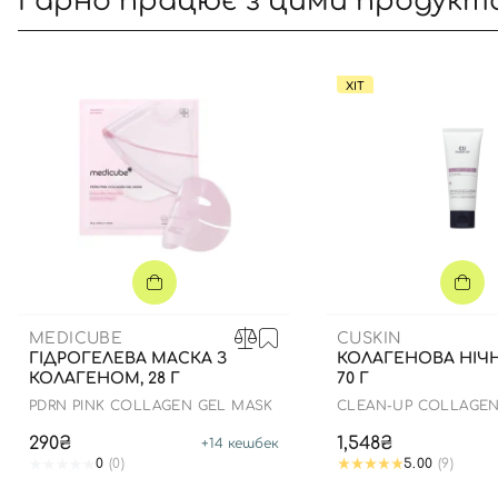
Гарно працює з цими продукт
ХІТ
MEDICUBE
CUSKIN
ГІДРОГЕЛЕВА МАСКА З
КОЛАГЕНОВА НІЧН
КОЛАГЕНОМ, 28 Г
70 Г
PDRN PINK COLLAGEN GEL MASK
CLEAN-UP COLLAGEN
MASK
290₴
1,548₴
+
14
кешбек
0
(0)
5.00
(9)