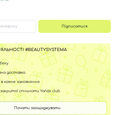
Підписатися
ЯЛЬНОСТІ #BEAUTYSYSTEMA
шбеку
на доставка
 в кожне замовлення
закритої спільноти Yana's club
Почати заощаджувати