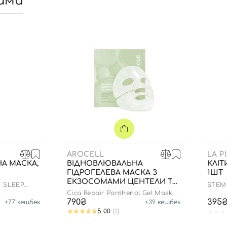
ами
AROCELL
LA P
А МАСКА,
ВІДНОВЛЮВАЛЬНА
КЛІТ
ГІДРОГЕЛЕВА МАСКА З
1ШТ
Вхід
Реєстрація
ЕКЗОСОМАМИ ЦЕНТЕЛИ ТА
 SLEEP
STEM
ПАНТЕНОЛОМ, 25 Г 4 ШТ
COMP
Cica Repair Panthenol Gel Mask
790₴
395
+
77
кешбек
+
39
кешбек
Номер телефону
5.00
(1)