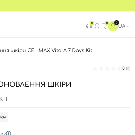
0
0
0
UA
ня шкіри CELIMAX Vita-A 7-Days Kit
0
(0)
 ОНОВЛЕННЯ ШКІРИ
KIT
нол
ек