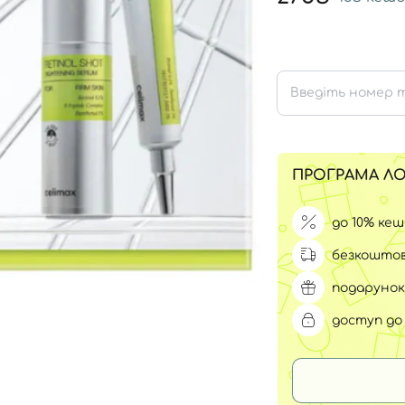
Для обличчя
СПФ захист для дітей
вари
Для зони повік
ПРОГРАМА ЛО
до 10% ке
безкоштов
подарунок
доступ до 