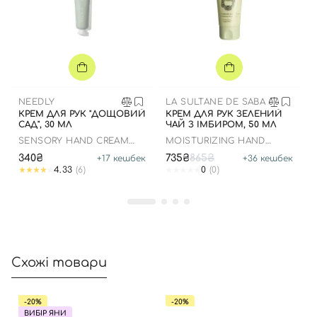
Вхід
Реєстрація
NEEDLY
LA SULTANE DE SABA
КРЕМ ДЛЯ РУК "ДОЩОВИЙ
КРЕМ ДЛЯ РУК ЗЕЛЕНИЙ
Номер телефону
САД", 30 МЛ
ЧАЙ З ІМБИРОМ, 50 МЛ
SENSORY HAND CREAM
MOISTURIZING HAND
424 RAINY GARDEN
CREAM GINGER GREEN TEA
340₴
735₴
865₴
+
17
кешбек
+
36
кешбек
4.33
(6)
0
(0)
Відправляючи форму для авторизації/реєстрації ви
приймаєте умови
Угоди користувача
Далі
Схожі товари
Увійти за допомогою e-mail
-20%
-20%
ВИБІР ЯНИ