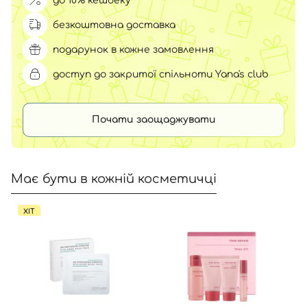
до 10% кешбеку
безкоштовна доставка
подарунок в кожне замовлення
доступ до закритої спільноти Yana's club
Почати заощаджувати
Має бути в кожній косметичці
ХІТ