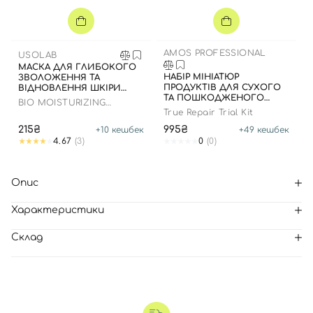
AMOS PROFESSIONAL
USOLAB
МАСКА ДЛЯ ГЛИБОКОГО
НАБІР МІНІАТЮР
ЗВОЛОЖЕННЯ ТА
ПРОДУКТІВ ДЛЯ СУХОГО
ВІДНОВЛЕННЯ ШКІРИ
ТА ПОШКОДЖЕНОГО
ОБЛИЧЧЯ З
BIO MOISTURIZING
ВОЛОССЯ
ЗАСПОКІЙЛИВИМ
HYDRATING HYALURON
True Repair Trial Kit
ЕФЕКТОМ
MASK
215₴
995₴
+
10
кешбек
+
49
кешбек
4.67
(3)
0
(0)
Опис
Характеристики
Склад