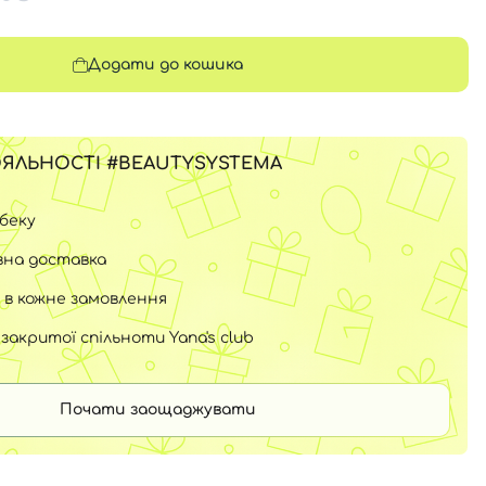
Додати до кошика
ЯЛЬНОСТІ #BEAUTYSYSTEMA
шбеку
на доставка
 в кожне замовлення
закритої спільноти Yana's club
Почати заощаджувати