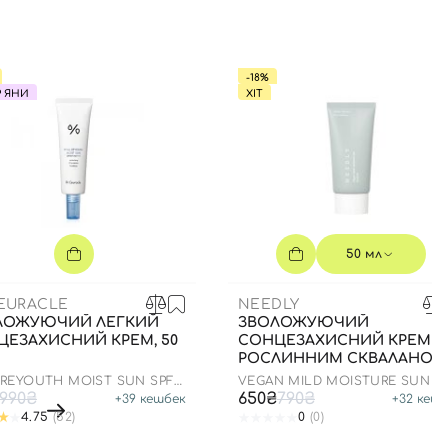
-18%
Р ЯНИ
ХІТ
50 мл
CEURACLE
NEEDLY
ЛОЖУЮЧИЙ ЛЕГКИЙ
ЗВОЛОЖУЮЧИЙ
ЦЕЗАХИСНИЙ КРЕМ, 50
СОНЦЕЗАХИСНИЙ КРЕМ ІЗ
РОСЛИННИМ СКВАЛАНОМ
ДО 23.03.2027 50 МЛ
 REYOUTH MOIST SUN SPF
VEGAN MILD MOISTURE SUN S
++++
50+ PA++++
990₴
650₴
790₴
+
39
кешбек
+
32
кешб
4.75
(52)
0
(0)