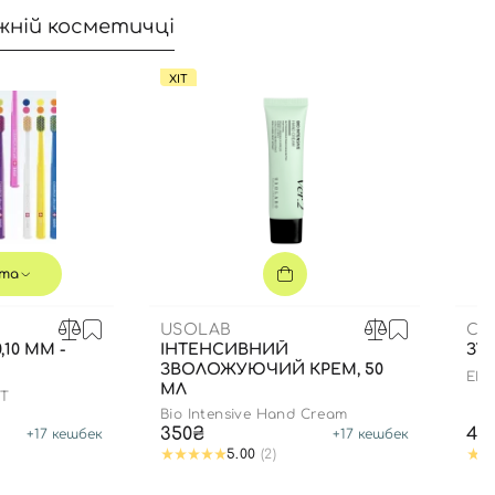
жній косметичці
ХІТ
та
USOLAB
CU
,10 ММ -
ІНТЕНСИВНИЙ
ЗУ
ЗВОЛОЖУЮЧИЙ КРЕМ, 50
ENZ
МЛ
FT
Bio Intensive Hand Cream
350₴
44
+
17
кешбек
+
17
кешбек
5.00
(2)