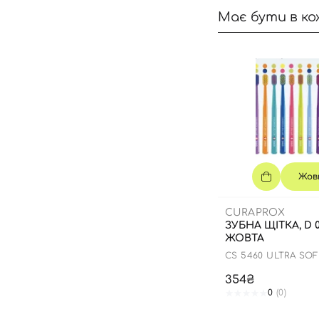
Має бути в ко
Жов
CURAPROX
ЗУБНА ЩІТКА, D 0
ЖОВТА
CS 5460 ULTRA SO
354₴
0
(0)