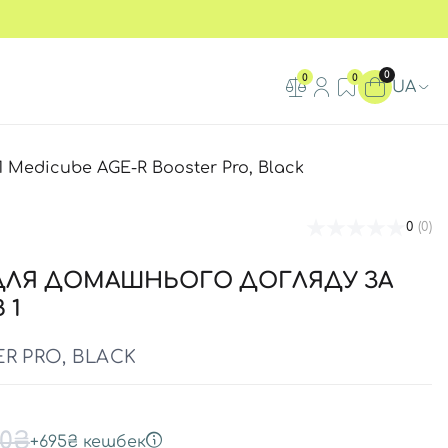
0
0
0
UA
 Medicube AGE-R Booster Pro, Black
0
(0)
ДЛЯ ДОМАШНЬОГО ДОГЛЯДУ ЗА
 1
R PRO, BLACK
00₴
+
695₴
кешбек