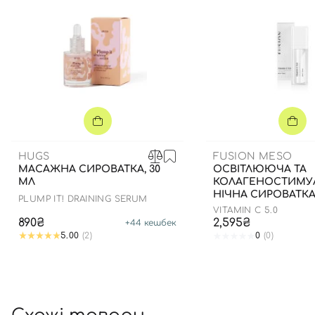
HUGS
FUSION MESO
МАСАЖНА СИРОВАТКА, 30
ОСВІТЛЮЮЧА ТА
МЛ
КОЛАГЕНОСТИМ
НІЧНА СИРОВАТКА
PLUMP IT! DRAINING SERUM
РЕСУРФЕЙСЕР, 30 
VITAMIN C 5.0
890₴
2,595₴
+
44
кешбек
5.00
(2)
0
(0)