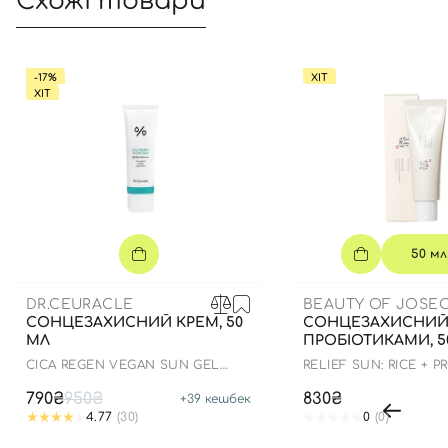
Схожі товари
-17%
ХІТ
ХІТ
50 мл
DR.CEURACLE
BEAUTY OF JOSE
СОНЦЕЗАХИСНИЙ КРЕМ, 50
СОНЦЕЗАХИСНИЙ 
МЛ
ПРОБІОТИКАМИ, 5
СICA REGEN VEGAN SUN GEL
RELIEF SUN: RICE + P
SPF50+ PA++++
790₴
950₴
830₴
+
39
кешбек
4.77
(30)
0
(0)