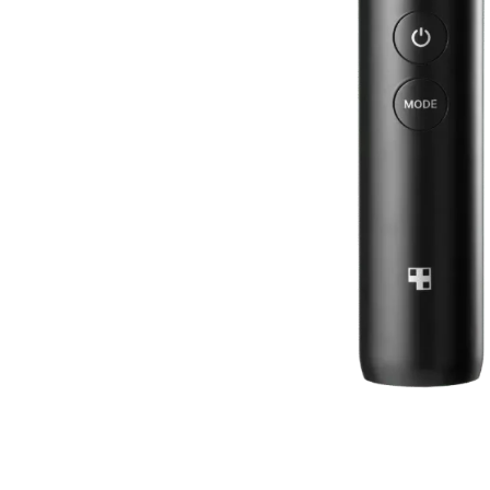
Всі то
гієни