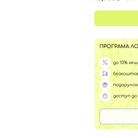
Для обличчя
СПФ захист для дітей
вари
Для зони повік
ПРОГРАМА ЛО
до 10% ке
безкоштов
подарунок
доступ до 