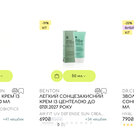
Ви ще не додали товари у кошик
Відправляючи форму для авторизації/реєстрації ви
приймаєте умови
Угоди користувача
-19%
-20%
ХІТ
ВИБІ
ХІТ
Далі
Увійти за допомогою e-mail
50 мл
ON
BENTON
DR.
КРЕМ ІЗ
ЛЕГКИЙ СОНЦЕЗАХИСНИЙ
ЗВО
0 МЛ
КРЕМ ІЗ ЦЕНТЕЛОЮ ДО
СОН
07.01.2027 РОКУ
МЛ
ROBIOTICS
AIR FIT UV DEFENSE SUN CREAM
HYAL
SPF50
50/PA
690₴
850₴
790₴
+
41
кешбек
+
34
кешбек
0
(0)