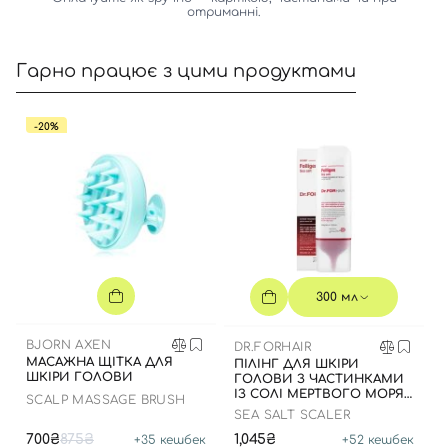
отриманні.
Гарно працює з цими продуктами
-20%
Вхід
Реєстрація
Номер телефону
300 мл
Відправляючи форму для авторизації/реєстрації ви
BJORN AXEN
DR.FORHAIR
МАСАЖНА ЩІТКА ДЛЯ
ПІЛІНГ ДЛЯ ШКІРИ
приймаєте умови
Угоди користувача
ШКІРИ ГОЛОВИ
ГОЛОВИ З ЧАСТИНКАМИ
ІЗ СОЛІ МЕРТВОГО МОРЯ,
Далі
SCALP MASSAGE BRUSH
300 МЛ
SEA SALT SCALER
700₴
875₴
1,045₴
+
35
кешбек
+
52
кешбек