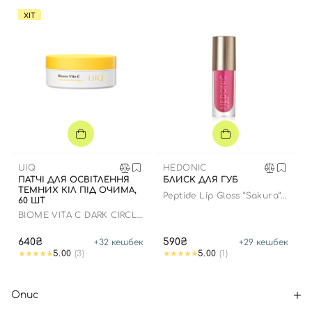
ХІТ
UIQ
HEDONIC
ПАТЧІ ДЛЯ ОСВІТЛЕННЯ
БЛИСК ДЛЯ ГУБ
ТЕМНИХ КІЛ ПІД ОЧИМА,
Peptide Lip Gloss “Sakura”
60 ШТ
limited edition
BIOME VITA C DARK CIRCLE
EYE PATCH
640₴
590₴
+
32
кешбек
+
29
кешбек
5.00
(3)
5.00
(1)
Опис