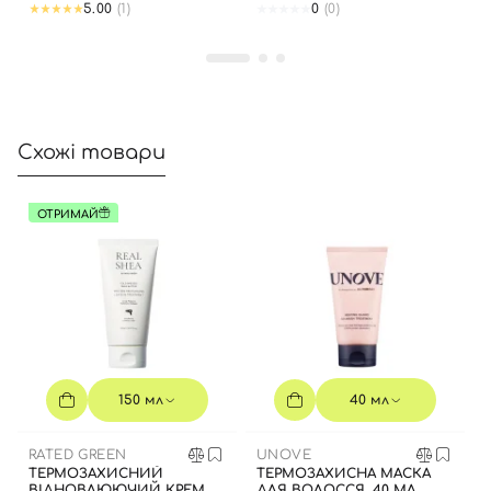
Увійти за допомогою e-mail
5.00
(1)
0
(0)
Схожі товари
ОТРИМАЙ
150 мл
40 мл
RATED GREEN
UNOVE
ТЕРМОЗАХИСНИЙ
ТЕРМОЗАХИСНА МАСКА
ВІДНОВЛЮЮЧИЙ КРЕМ
ДЛЯ ВОЛОССЯ, 40 МЛ