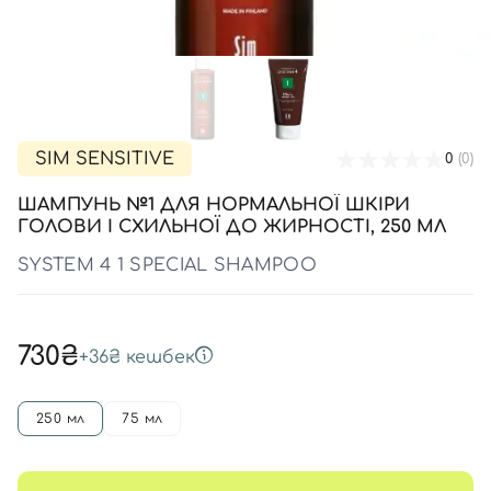
SPF-засоби з тоном
Точкові від прищів
SPF для волосся
Для дітей
Креми для тіла з SPF
Мініатюри
Спеціальний догляд
Дезодоранти
Карбоксітерапія
Для дітей
Засоби для інтимної гігієни
Бʼюті гаджети
Для чоловіків
Автозасмага для тіла
Автозасмага
SIM SENSITIVE
0
(0)
Набори
ШАМПУНЬ №1 ДЛЯ НОРМАЛЬНОЇ ШКІРИ
Шия і декольте
ГОЛОВИ І СХИЛЬНОЇ ДО ЖИРНОСТІ, 250 МЛ
Для чоловіків
SYSTEM 4 1 SPECIAL SHAMPOO
Для дітей
730₴
+
36₴
кешбек
250 мл
75 мл