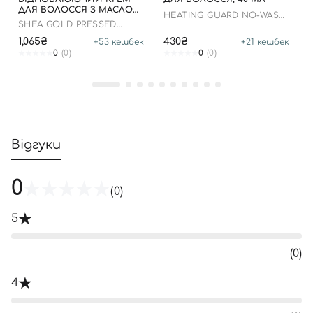
ДЛЯ ВОЛОССЯ З МАСЛОМ
HEATING GUARD NO-WASH
ШИ, 150 МЛ
SHEA GOLD PRESSED
TREATMENT
SHEA BUTTER LEAVE-IN
1,065₴
430₴
+
53
кешбек
+
21
кешбек
TREATMENT
0
(0)
0
(0)
Відгуки
0
(0)
5
(0)
4