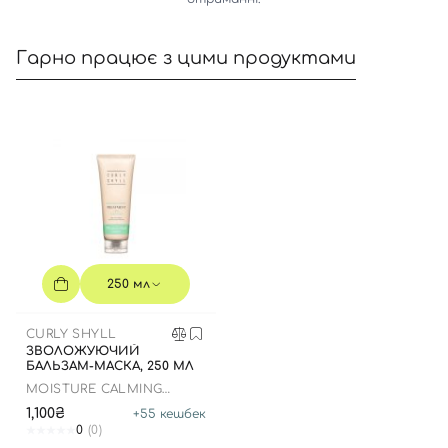
Гарно працює з цими продуктами
Вхід
Реєстрація
Номер телефону
250 мл
Відправляючи форму для авторизації/реєстрації ви
CURLY SHYLL
приймаєте умови
Угоди користувача
ЗВОЛОЖУЮЧИЙ
БАЛЬЗАМ-МАСКА, 250 МЛ
Далі
MOISTURE CALMING
TREATMENT
1,100₴
+
55
кешбек
Увійти за допомогою e-mail
0
(0)