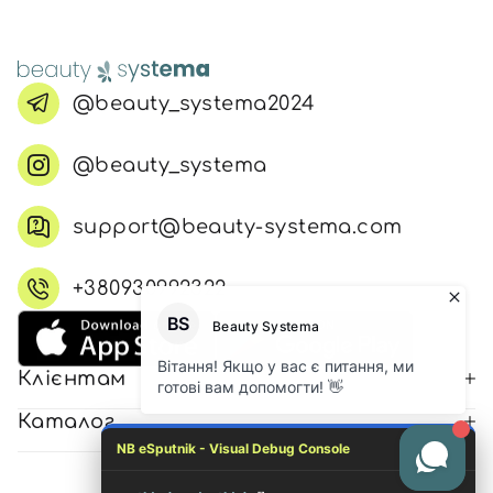
@beauty_systema2024
@beauty_systema
support@beauty-systema.com
+380930992322
Клієнтам
Каталог
NB eSputnik - Visual Debug Console