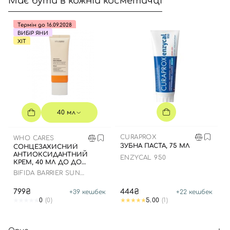
Має бути в кожній косметичці
Термін до 16.09.2028
ВИБІР ЯНИ
ХІТ
40 мл
CURAPROX
WHO CARES
ЗУБНА ПАСТА, 75 МЛ
СОНЦЕЗАХИСНИЙ
АНТИОКСИДАНТНИЙ
ENZYCAL 950
КРЕМ, 40 МЛ ДО ДО
16.09.2028 РОКУ
BIFIDA BARRIER SUN
CREAM
799₴
444₴
+
39
кешбек
+
22
кешбек
0
(0)
5.00
(1)