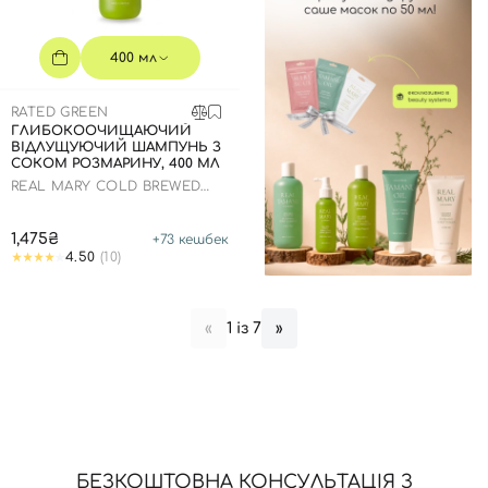
400 мл
RATED GREEN
ГЛИБОКООЧИЩАЮЧИЙ
ВІДЛУЩУЮЧИЙ ШАМПУНЬ З
СОКОМ РОЗМАРИНУ, 400 МЛ
REAL MARY COLD BREWED
ROSEMARY EXFOLIATING
SCALP SHAMPOO
1,475₴
+
73
кешбек
4.50
(10)
1 із 7
«
»
БЕЗКОШТОВНА КОНСУЛЬТАЦІЯ З