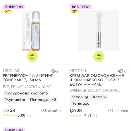
ВИБІР ЯНИ
ВИБІР ЯНИ
ХІТ
ХІТ
USOLAB
AROCELL
РЕГЕНЕРУЮЧИЙ ЛІФТИНГ-
КРЕМ ДЛЯ ОМОЛОДЖЕННЯ
ТОНЕР МІСТ, 150 МЛ
ШКІРИ НАВКОЛО ОЧЕЙ З
БОТУЛІНІЧНИМ
BIO RENATURATION MIST
ПОЛІПЕПТИДОМ ТА
WRINKLE SOLUTION EYE
Гіалуронова кислота
ГАЛЬВАНІЧНИМ
CREAM
Кераміди
Кофеїн
ПІДСИЛЮВАЧЕМ-
Глутатіон
Пептиди
+3
АПЛІКАТОРОМ, 15 МЛ
Пептиди
1,375₴
1,390₴
+
68
кешбек
+
69
кешбек
5.00
(9)
4.71
(7)
ВИБІР ЯНИ