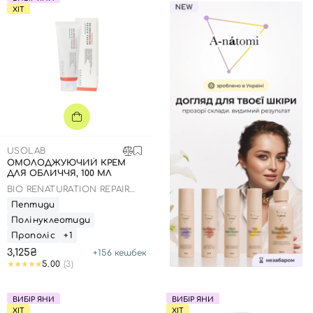
ХІТ
USOLAB
ОМОЛОДЖУЮЧИЙ КРЕМ
ДЛЯ ОБЛИЧЧЯ, 100 МЛ
BIO RENATURATION REPAIR
CREAM
Пептиди
Полінуклеотиди
Прополіс
+1
3,125₴
+
156
кешбек
5.00
(3)
ВИБІР ЯНИ
ВИБІР ЯНИ
ХІТ
ХІТ