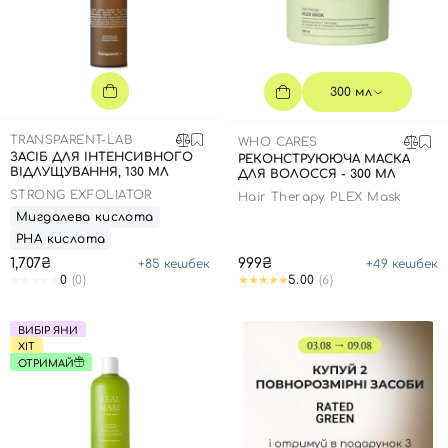
300 мл
TRANSPARENT-LAB
WHO CARES
ЗАСІБ ДЛЯ ІНТЕНСИВНОГО
РЕКОНСТРУЮЮЧА МАСКА
ВІДЛУЩУВАННЯ, 130 МЛ
ДЛЯ ВОЛОССЯ - 300 МЛ
STRONG EXFOLIATOR
Hair Therapy PLEX Mask
Мигдалева кислота
РНА кислота
1,707₴
999₴
+
85
кешбек
+
49
кешбек
0
(0)
5.00
(6)
ВИБІР ЯНИ
ХІТ
ОТРИМАЙ