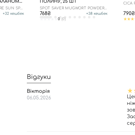
АЛАНОМ
ПОЛИНУ, 25 ШТ
СICA
Л
SPF50
RE SUN SPF
SPOT SAVER MUGWORT POWDER
WASH
768₴
790₴
+
32
кешбек
+
38
кешбек
0
(0)
Відгуки
Вікторія
Це
06.05.2026
ні
зо
За
се