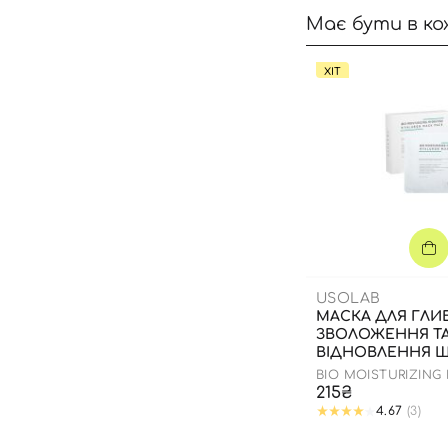
Має бути в ко
ХІТ
USOLAB
МАСКА ДЛЯ ГЛ
ЗВОЛОЖЕННЯ Т
ВІДНОВЛЕННЯ Ш
ОБЛИЧЧЯ З
BIO MOISTURIZING
ЗАСПОКІЙЛИВИ
HYALURON MASK
215₴
4.67
(3)