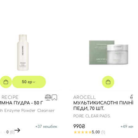
50 гр
 RECIPE
AROCELL
МНА ПУДРА - 50 Г
МУЛЬТИКИСЛОТНІ ПІЛІНГ-
ПЕДИ, 70 ШТ.
sh Enzyme Powder Cleanser
PORE CLEAR PADS
990₴
+
37
кешбек
+
49
кешб
0
(0)
5.00
(1)