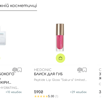
жній косметичці
HEDONIC
CU
ИБОКОГО
БЛИСК ДЛЯ ГУБ
ЗУБ
А
ЖО
Peptide Lip Gloss “Sakura” limited
КІРИ
edition
CS 
 HYDRATING
М ЕФЕКТОМ
590₴
35
+
10
кешбек
+
29
кешбек
5.00
(1)