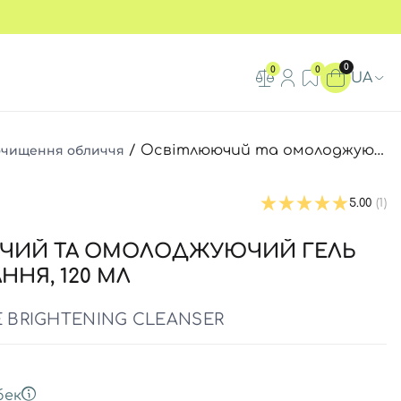
0
0
0
UA
 очищення обличчя
/
Освітлюючий та омолоджуючий гель для вмивання Usolab Bio Intensive Brightening Cleanser, 120 мл
5.00
(1)
ЧИЙ ТА ОМОЛОДЖУЮЧИЙ ГЕЛЬ
ННЯ, 120 МЛ
E BRIGHTENING CLEANSER
бек