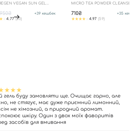
 REGEN VEGAN SUN GEL
MICRO TEA POWDER CLEANSER
+ PA++++
950₴
710₴
+
39
кешбек
+
35
кешб
4.77
(30)
4.97
(59)
й гель буду замовляти ще. Очищає гарно, але
жно, не стягує, має дуже приємний лимонний,
всім не хімозний, а природний аромат.
спокоює шкіру. Один з двох моїх фаворитів
ред засобів для вмивання