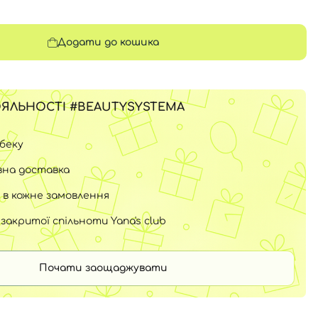
Додати до кошика
ЯЛЬНОСТІ #BEAUTYSYSTEMA
шбеку
на доставка
 в кожне замовлення
закритої спільноти Yana's club
Почати заощаджувати