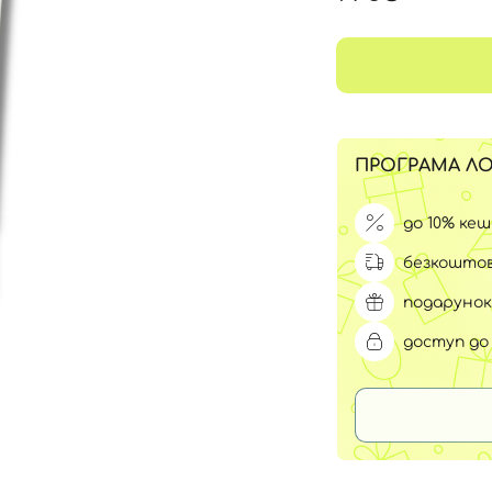
Для обличчя
СПФ захист для дітей
вари
Для зони повік
ПРОГРАМА ЛО
до 10% ке
безкоштов
подарунок
доступ до 