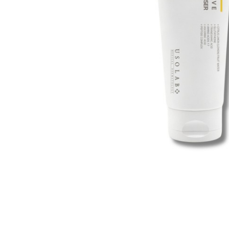
Всі то
гієни