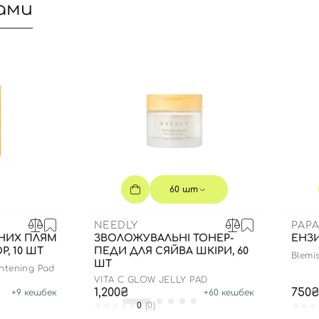
ами
Ви ще не додали товари у кошик
Відправляючи форму для авторизації/реєстрації ви
приймаєте умови
Угоди користувача
Далі
Увійти за допомогою e-mail
60 шт
NEEDLY
PAPA
НИХ ПЛЯМ
ЗВОЛОЖУВАЛЬНІ ТОНЕР-
ЕНЗИ
, 10 ШТ
ПЕДИ ДЛЯ СЯЙВА ШКІРИ, 60
Blemi
ШТ
ghtening Pad
VITA C GLOW JELLY PAD
1,200₴
750₴
+
9
кешбек
+
60
кешбек
0
(0)