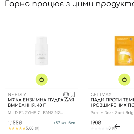
Гарно працює з цими продукт
NEEDLY
CELIMAX
М'ЯКА ЕНЗИМНА ПУДРА ДЛЯ
ПАДИ ПРОТИ ТЕМ
ВМИВАННЯ, 40 Г
І РОЗШИРЕНИХ ПОР
MILD ENZYME CLEANSING
Pore + Dark Spot Bri
POWDER
1,155₴
190₴
+
57
кешбек
5.00
(8)
0
(0)