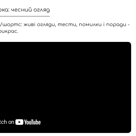
рка: чесний огляд
/шортс: живі огляди, тести, помилки і поради -
рикрас.