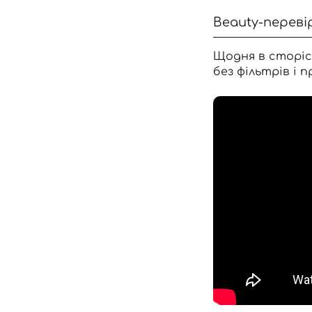
Beauty-переві
Щодня в сторіс
без фільтрів і п