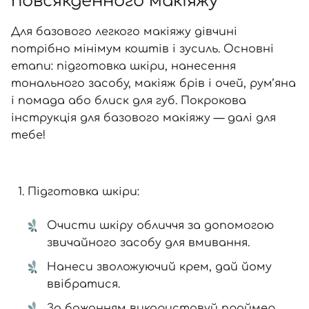
повсякденного макіяжу
Для базового легкого макіяжу дівчині
потрібно мінімум коштів і зусиль. Основні
етапи: підготовка шкіри, нанесення
тонального засобу, макіяж брів і очей, рум’яна
і помада або блиск для губ. Покрокова
інструкція для базового макіяжу — далі для
тебе!
Підготовка шкіри:
Очисти шкіру обличчя за допомогою
звичайного засобу для вмивання.
Нанеси зволожуючий крем, дай йому
ввібратися.
За бажанням використовуй праймер