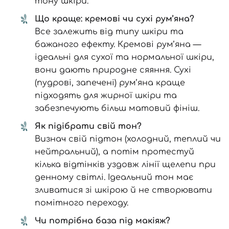
тону шкіри.
Що краще: кремові чи сухі рум’яна?
Все залежить від типу шкіри та
бажаного ефекту. Кремові рум’яна —
ідеальні для сухої та нормальної шкіри,
вони дають природне сяяння. Сухі
(пудрові, запечені) рум’яна краще
підходять для жирної шкіри та
забезпечують більш матовий фініш.
Як підібрати свій тон?
Визнач свій підтон (холодний, теплий чи
нейтральний), а потім протестуй
кілька відтінків уздовж лінії щелепи при
денному світлі. Ідеальний тон має
зливатися зі шкірою й не створювати
помітного переходу.
Чи потрібна база під макіяж?