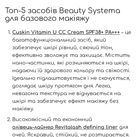
Топ-5 засобів Beauty Systema
для базового макіяжу
Cuskin Vitamin U CC Cream SPF38+ РА+++
– це
багатофункціональний засіб, який
забезпечує шкірі рівний, сяючий тон,
ефективно зволожує та захищає. Містить
нано-частинки, які розчиняються на шкірі,
надаючи їй здорового кольору та свіжості.
Ідеально підлаштовується і не скочується,
доглядає шкіру протягом дня. Легка,
невагома текстура не відчувається на
шкірі та забезпечує ефект макіяжу без
макіяжу.
Високоякісний та економний
олівець-лайнер Revitalash defining liner
для
очей. Яскравий, стійкий, не розтирається.