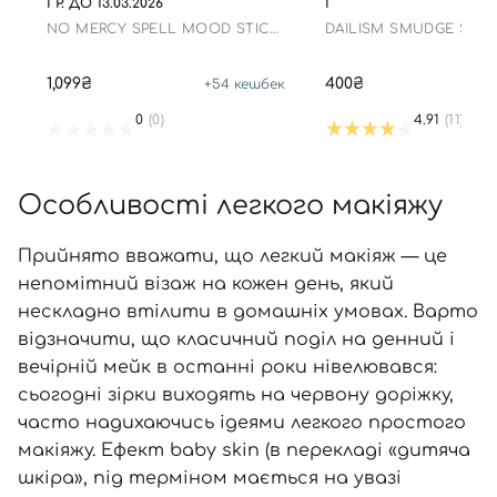
ГР. ДО 13.03.2026
Г
NO MERCY SPELL MOOD STICK
DAILISM SMUDGE STO
(№05 BEAMBIDI BOBBIDI BOO)
MASCARA
1,099₴
400₴
+
54
кешбек
+
0
(0)
4.91
(11)
Особливості легкого макіяжу
Прийнято вважати, що легкий макіяж — це
непомітний візаж на кожен день, який
нескладно втілити в домашніх умовах. Варто
відзначити, що класичний поділ на денний і
вечірній мейк в останні роки нівелювався:
сьогодні зірки виходять на червону доріжку,
часто надихаючись ідеями легкого простого
макіяжу. Ефект baby skin (в перекладі «дитяча
шкіра», під терміном мається на увазі