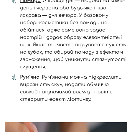
Помада
. А краще дві — нюдова на кожен
день і червона або будь-яка інша
яскрава — для вечора. У базовому
наборі косметики без помади не
обійтися, адже саме вона задає
настрій і додає образу елегантність і
шик. Якщо ти часто відчуваєте сухість
на губах, то обирай помаду з ефектом
зволоження, щоб уникнути стягнутості
і лущення.
Рум’яна
. Рум’янами можна підкреслити
виразність скул, надати обличчю
свіжий і відпочилий вигляд і навіть
створити ефект ліфтингу.