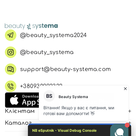
@beauty_systema2024
@beauty_systema
support@beauty-systema.com
+380930992322
Клієнтам
Каталог
NB eSputnik - Visual Debug Console