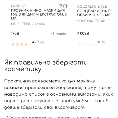
LANEIGE
COLORESCIENCE
ПРОБНИК НІЧНОЇ МАСКИ ДЛЯ
СОНЦЕЗАХИСНА ПУДР
ГУБ З ЯГІДНИМ ЕКСТРАКТОМ, 3
ОБЛИЧЧЯ, 6 Г - MEDIU
МЛ
SUNFORGETTABLE TOT
LIP SLEEPING MASK
PROTECTION BRUSH-O
SPF 50
190₴
4,002₴
+
9
кешбек
+
2
4.67
(6)
0
(0)
Як правильно зберігати
косметику
Практично вся косметика для макіяжу
вимагає правильного зберігання, тому нижче
наводимо список з основними вимогами, яких
варто дотримуватися, щоб улюблені засоби
довше зберігали свої властивості.