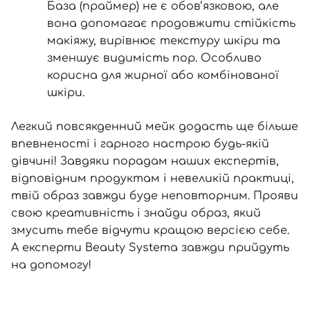
База (праймер) не є обов’язковою, але
вона допомагає продовжити стійкість
макіяжу, вирівнює текстуру шкіри та
зменшує видимість пор. Особливо
корисна для жирної або комбінованої
шкіри.
Легкий повсякденний мейк додасть ще більше
впевненості і гарного настрою будь-якій
дівчині! Завдяки порадам наших експертів,
відповідним продуктам і невеликій практиці,
твій образ завжди буде неповторним. Прояви
свою креативність і знайди образ, який
змусить тебе відчути кращою версією себе.
А експерти Beauty Systema завжди прийдуть
на допомогу!