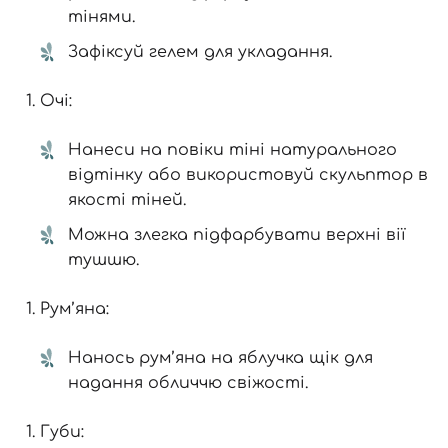
тінями.
Зафіксуй гелем для укладання.
Очі:
Нанеси на повіки тіні натурального
відтінку або використовуй скульптор в
якості тіней.
Можна злегка підфарбувати верхні вії
тушшю.
Рум’яна:
Нанось рум’яна на яблучка щік для
надання обличчю свіжості.
Губи: