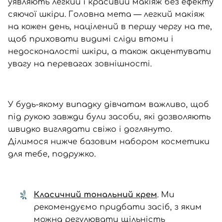
уявляють легкий і красивий макіяж без ефекту
сяючої шкіри. Головна мета — легкий макіяж
на кожен день, націлений в першу чергу на те,
щоб приховати видимі сліди втоми і
недосконалості шкіри, а також акцентувати
увагу на перевагах зовнішності.
У будь-якому випадку дівчатам важливо, щоб
під рукою завжди були засоби, які дозволяють
швидко виглядати свіжо і доглянуто.
Ділимося нижче базовим набором косметики
для тебе, подружко.
Класичний тональний крем
. Ми
рекомендуємо придбати засіб, з яким
можна регулювати щільність