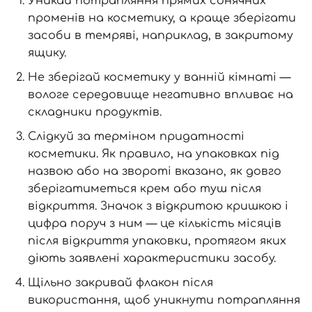
Уникай потрапляння прямих сонячних
променів на косметику, а краще зберігати
засоби в темряві, наприклад, в закритому
ящику.
Не зберігай косметику у ванній кімнаті —
вологе середовище негативно впливає на
складники продуктів.
Слідкуй за терміном придатності
косметики. Як правило, на упаковках під
назвою або на звороті вказано, як довго
зберігатиметься крем або туш після
відкриття. Значок з відкритою кришкою і
цифра поруч з ним — це кількість місяців
після відкриття упаковки, протягом яких
діють заявлені характеристики засобу.
Щільно закривай флакон після
використання, щоб уникнути потрапляння