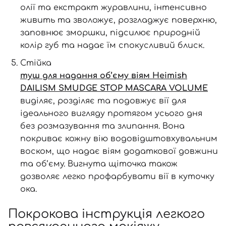
олії та екстракт журавлини, інтенсивно
живить та зволожує, розгладжує поверхню,
заповнює зморшки, підсилює природній
колір губ та надає їм спокусливий блиск.
Стійка
туш для надання об’єму віям Heimish
Вхід
Реєстрація
DAILISM SMUDGE STOP MASCARA VOLUME
виділяє, розділяє та подовжує вії для
ідеального вигляду протягом усього дня
Номер телефону
без розмазування та злипання. Вона
покриває кожну вію водовідштовхувальним
воском, що надає віям додаткової довжини
та об’єму. Вигнута щіточка також
Відправляючи форму для авторизації/реєстрації ви
дозволяє легко профарбувати вії в куточку
приймаєте умови
Угоди користувача
ока.
Далі
Покрокова інструкція легкого
Увійти за допомогою e-mail