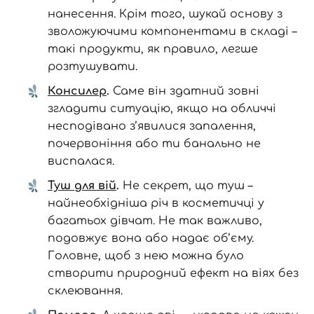
нанесення. Крім того, шукай основу з
зволожуючими компонентами в складі –
такі продукти, як правило, легше
розтушувати.
Консилер
.
Саме він здатний зовні
згладити ситуацію, якщо на обличчі
несподівано з’явилися запалення,
почервоніння або ти банально не
виспалася.
Туш для вій
.
Не секрет, що туш –
найнеобхідніша річ в косметичці у
багатьох дівчат. Не так важливо,
подовжує вона або надає об’єму.
Головне, щоб з нею можна було
створити природний ефект на віях без
склеювання.