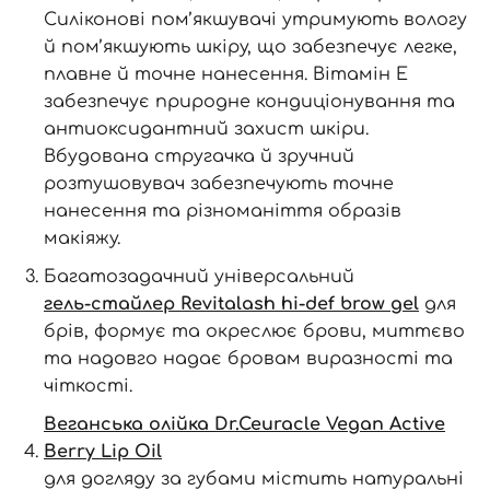
Силіконові пом’якшувачі утримують вологу
й пом’якшують шкіру, що забезпечує легке,
плавне й точне нанесення. Вітамін Е
забезпечує природне кондиціонування та
антиоксидантний захист шкіри.
Вбудована стругачка й зручний
розтушовувач забезпечують точне
нанесення та різноманіття образів
макіяжу.
Багатозадачний універсальний
гель-стайлер Revitalash hi-def brow gel
для
брів, формує та окреслює брови, миттєво
та надовго надає бровам виразності та
чіткості.
Веганська олійка Dr.Ceuracle Vegan Active
Berry Lip Oil
для догляду за губами містить натуральні