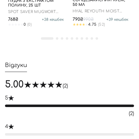
СОНЦЕЗАХИСНИЙ КРЕМ,
ПУДРА З ЕКСТРАКТОМ
50 МЛ
ПОЛИНУ, 25 ШТ
HYAL REYOUTH MOIST
SPOT SAVER MUGWORT
SUN SPF 50/PA++++
POWDER WASH
768₴
790₴
990₴
+
38
кешбек
+
39
кешбек
0
(0)
4.75
(52)
Відгуки
5.00
(2)
5
(2)
4