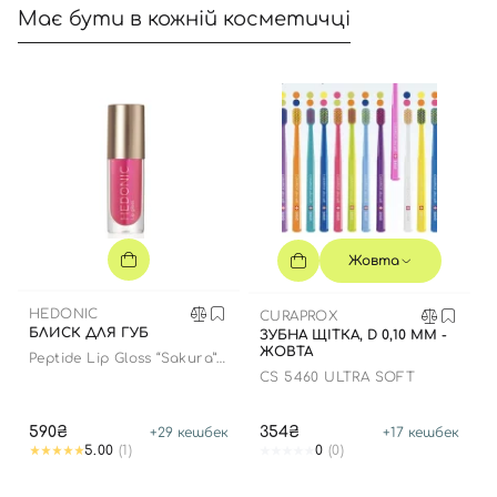
Має бути в кожній косметичці
Жовта
HEDONIC
CURAPROX
БЛИСК ДЛЯ ГУБ
ЗУБНА ЩІТКА, D 0,10 ММ -
ЖОВТА
Peptide Lip Gloss “Sakura”
limited edition
CS 5460 ULTRA SOFT
590₴
354₴
+
29
кешбек
+
17
кешбек
5.00
(1)
0
(0)