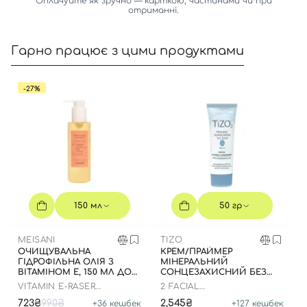
Оплачуйте як зручно — карткою, частинами чи при
отриманні.
Гарно працює з цими продуктами
-27%
150 мл
50 гр
Вхід
Реєстрація
MEISANI
TIZO
ОЧИЩУВАЛЬНА
КРЕМ/ПРАЙМЕР
Номер телефону
ГІДРОФІЛЬНА ОЛІЯ З
МІНЕРАЛЬНИЙ
ВІТАМІНОМ Е, 150 МЛ ДО
СОНЦЕЗАХИСНИЙ БЕЗ
21.12.2026 РОКУ
ВІДТІНКУ, 50 ГР
VITAMIN E-RASER
2 FACIAL
CLEANSING OIL
PRIMER/SUNSCREEN NON-
723₴
990₴
2,545₴
+
36
кешбек
+
127
кешбек
TINTED SPF 40