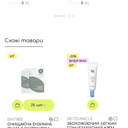
0
(0)
0
(0)
Відправляючи форму для авторизації/реєстрації ви
приймаєте умови
Угоди користувача
Далі
Увійти за допомогою e-mail
Схожі товари
ХІТ
-20%
ВИБІР ЯНИ
ХІТ
25 шт
DR.CEURACLE
ISNTREE
ЗВОЛОЖУЮЧИЙ ЛЕГКИЙ
ОЧИЩАЮЧА ЕНЗИМНА