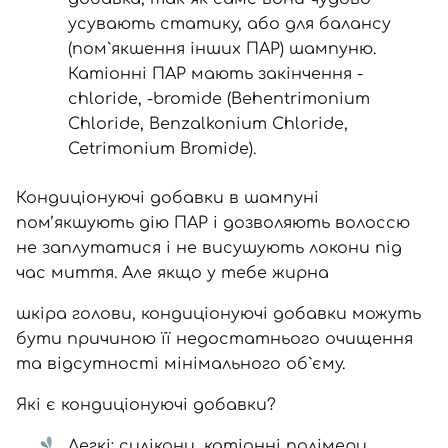
усувають статику, або для балансу
(пом`якшення інших ПАР) шампуню.
Катіонні ПАР мають закінчення -
chloride, -bromidе (Behentrimonium
Chloride, Benzalkonium Chloride,
Cetrimonium Bromide).
Кондиціонуючі добавки в шампуні
пом’якшують дію ПАР і дозволяють волоссю
не заплутатися і не висушують локони під
час миття. Але якщо у тебе жирна
шкіра голови, кондиціонуючі добавки можуть
бути причиною її недостатнього очищення
та відсутності мінімального об`єму.
Які є кондиціонуючі добавки?
Легкі: силікони, катіонні полімери,