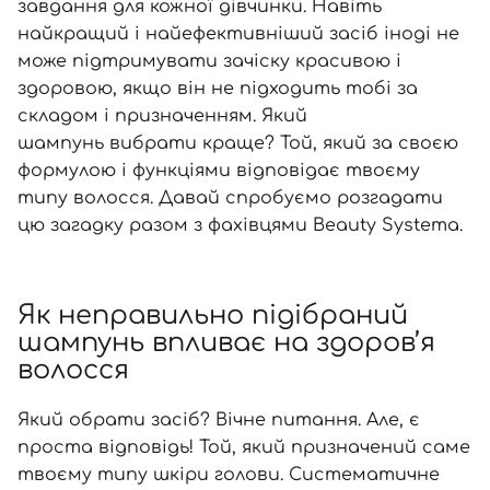
SPF-засоби з тоном
Точкові від прищів
SPF для волосся
Для дітей
завдання для кожної дівчинки. Навіть
найкращий і найефективніший засіб іноді не
Креми для тіла з SPF
Мініатюри
Спеціальний догляд
Дезодоранти
може підтримувати зачіску красивою і
Карбоксітерапія
Для дітей
Засоби для інтимної гігієни
здоровою, якщо він не підходить тобі за
Бʼюті гаджети
Для чоловіків
Автозасмага для тіла
складом і призначенням. Який
шампунь вибрати
краще? Той, який за своєю
Автозасмага
формулою і функціями відповідає твоєму
Набори
типу волосся. Давай спробуємо розгадати
Шия і декольте
цю загадку разом з фахівцями Beauty Systema.
Для чоловіків
Для дітей
Як неправильно підібраний
шампунь впливає на здоров’я
волосся
Який обрати засіб? Вічне питання. Але, є
проста відповідь! Той, який призначений саме
твоєму типу шкіри голови. Систематичне