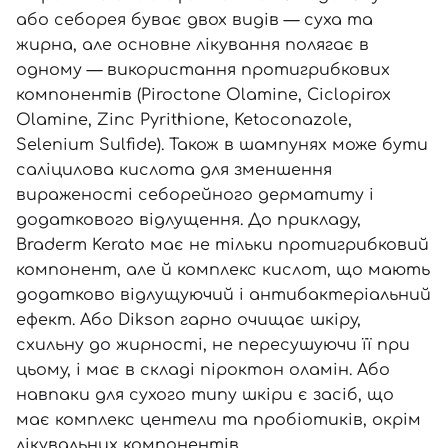
або себорея буває двох видів
—
суха та
жирна, але основне лікування полягає в
одному
—
використання протигрибкових
компонентів (Piroctone Olamine, Ciclopirox
Olamine, Zinc Pyrithione, Ketoconazole,
Selenium Sulfide). Також в шампунях може бути
саліцилова кислота для зменшення
вираженості себорейного дерматиту і
додаткового відлущення. До прикладу,
Braderm Kerato
має не тільки протигрибковий
компонент, але й комплекс кислот, що мають
додатково відлущуючий і антибактеріальний
ефект. Або
Dikson
гарно очищає шкіру,
схильну до жирності, не пересушуючи її при
цьому, і має в складі піроктон оламін. Або
навпаки для сухого типу шкіри є
засіб
, що
має комплекс центели та пробіотиків, окрім
лікувальних компонентів.