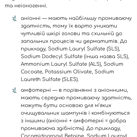
Номер телефону
та неіоногенні.
аніонні — мають найбільшу промиваючу
здатність, тому їх варто уникати
чутливій шкірі голови та схильній до
Відправляючи форму для авторизації/реєстрації ви
приймаєте умови
Угоди користувача
запальних процесів чи дерматитів. До
прикладу, Sodium Lauryl Sulfate (SLS),
Далі
Sodium Dodecyl Sulfate (інша назва SLS),
Ammonium Lauryl Sulfate (ALS), Sodium
Увійти за допомогою e-mail
Cocoate, Potassium Olivate, Sodium
Laureth Sulfate (SLES).
амфотерні — в порівнянні з аніонними,
мають середню промиваючу здатність,
можуть бути основою для м’яких
очищувальних шампунів і комбінуються
з іншими (аніонні + амфотерні = добра
промиваюча здібність). До прикладу,
Cocamidopropyl Betaine, Sodium Lauroyl