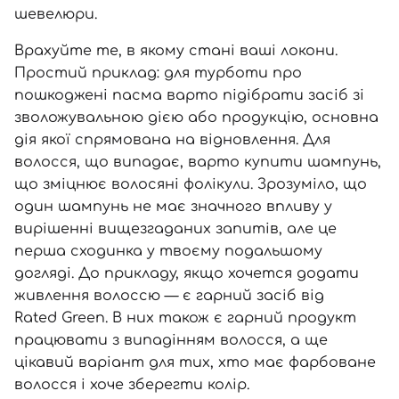
шевелюри.
Врахуйте те, в якому стані ваші локони.
Простий приклад: для турботи про
пошкоджені пасма варто підібрати засіб зі
зволожувальною дією або продукцію, основна
дія якої спрямована на відновлення. Для
волосся, що випадає, варто купити шампунь,
що зміцнює волосяні фолікули.
Зрозуміло, що
один шампунь не має значного впливу у
вирішенні вищезгаданих запитів, але це
перша сходинка у твоєму подальшому
догляді. До прикладу, якщо хочется додати
живлення волоссю
—
є гарний засіб від
Rated Green
. В них також є
гарний продукт
працювати з випадінням волосся, а ще
цікавий варіант
для тих, хто має фарбоване
волосся і хоче зберегти колір.