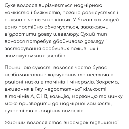
Сухе волосся вирізняється надмірною
ламкістю і бляклістю, погано розчісується і
сильно січеться на кінцях. У багатьох людей
воно постійно обламується, заважаючи
відростити довгу шевелюру. Сухий тип
волосся потребує дбайливого догляду і
застосування особливих поживних і
зволожувальних засобів.
Причиною сухості волосся часто буває
незбалансоване харчування та нестача в
раціоні низки вітамінів і мінералів. Зокрема,
вживання в їжу недостатньої кількості
вітамінів А, С і В, кальцію, марганцю та цинку
може призводити до надмірної ламкості,
сухості та випадіння волосків.
Жирним волосся стає внаслідок підвищеної