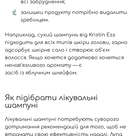
всі забруднення;
залишки продукту потрібно видалити
гребінцем.
Наприклад,
сухий шампунь від Kristin Ess
підходить для всіх типів шкіри голови, гарно
адсорбує шкірне сало і створює об’єм
волосся. Якщо хочется додатково хочеться
ненав’язливого аромату
—
є
засіб із яблучним шлейфом
.
Як підібрати лікувальні
шампуні
Лікувальні шампуні потребують суворого
дотримання рекомендацій для того, щоб не
втрачати свою ефективність надалі. Лупа