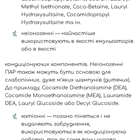
Methyl Isethionate, Coco-Betaine, Lauryl
Hydroxysultaine, Cocamidopropyl
Hydroxysultaine та ін.
неіоногенні — найчастіше
використовують в якості емульгаторів
або в якості
кондиціонуючих компонентів. Неіоногенні
ПАР також можуть бути основою для
слабопінних, дуже м’яких шампунів (дитячих).
До прикладу, Соcamide Diethanolamine (DEA),
Соcamide Monoethanolamine (MEA), Lauramide
DЕA, Lauryl Glucoside або Decyl Glucoside.
катіонні — погано піняться і не
видаляють забруднення,
використовуються як кондиціонуюча
добавка, так як саме вони чудово