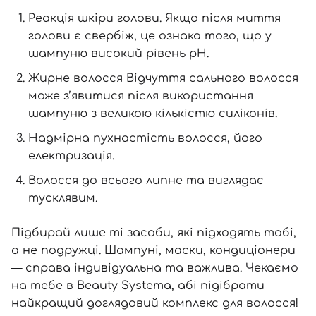
Реакція шкіри голови. Якщо після миття
голови є свербіж, це ознака того, що у
шампуню високий рівень pH.
Жирне волосся Відчуття сального волосся
може з’явитися після використання
шампуню з великою кількістю силіконів.
Надмірна пухнастість волосся, його
електризація.
Волосся до всього липне та виглядає
тусклявим.
Підбирай лише ті засоби, які підходять тобі,
а не подружці. Шампуні,
маски
, кондиціонери
— справа індивідуальна та важлива. Чекаємо
на тебе в Beauty Systema, абі підібрати
найкращий доглядовий комплекс для волосся!