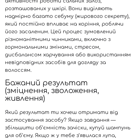
активності роботи сальних залоз,
розташованих у шкірі. Вони виділяють
надмірно багато себуму (жирового секрету),
який постійно впливає на коріння, роблячи
його засаленим. Цей процес зумовлений
різноманітними чинниками, включно з
гормональними змінами, стресом,
дисбалансом харчування або використанням
невідповідних засобів для догляду за
волоссям.
Бажаний результат
(зміцнення, зволоження,
живлення)
Який результат ти хочеш отримати від
застосування засобу? Якщо завдання —
збільшити об’ємність зачіски, купуй шампунь
для об’єму. Якщо ж у тебе з’явилася лупа,