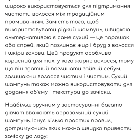
широко використовується для підтримання
чистоти волосся між традиційним
промиванням. Замість того, щоб
використовувати рідкий шампунь, швидкою
альтернативою є саме сухий — це порошок
або спрей, який поглинає жир і бруд з волосся
і шкіри голови. Цей продукт особливо
корисний для тих, у кого жирне волосся, тому
що він здатний поглинати зайвий себум,
залишаючи волосся чистим і чистим. Сухий
шампунь також можна використовувати для
додання об’єму і текстури до зачіски.
Найбільш зручним у застосуванні багато
дівчат вважають аерозольний сухий
шампунь. Існує кілька простих правил,
дотримуючись яких можна швидко привести
зачіску до ладу: