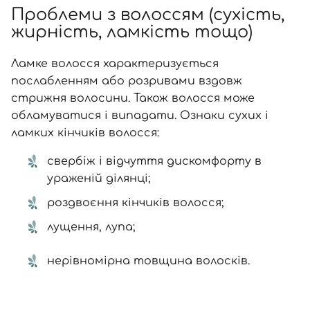
Проблеми з волоссям (сухість,
жирність, ламкість тощо)
Ламке волосся характеризується
послабленням або розривами вздовж
стрижня волосини. Також волосся може
обламуватися і випадати. Ознаки сухих і
ламких кінчиків волосся:
свербіж і відчуття дискомфорту в
ураженій ділянці;
роздвоєння кінчиків волосся;
лущення, лупа;
нерівномірна товщина волосків.