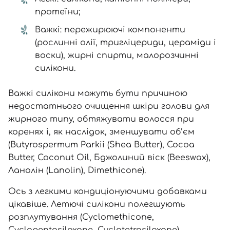
протеїни;
Важкі: пережирюючі компоненти
(рослинні олії, тригліцериди, цераміди і
воски), жирні спирти, малорозчинні
силікони.
Важкі силікони можуть бути причиною
недостатнього очищення шкіри голови для
жирного типу, обтяжувати волосся при
коренях і, як наслідок, зменшувати об’єм
(Butyrospermum Parkii (Sheа Butter), Сосoа
Butter, Соconut Oil, Бджолиний віск (Beeswax),
Ланолін (Lanolin), Dimethicone).
Ось з легкими кондиціонуючими добавками
цікавіше. Летючі силікони полегшують
розплутування (Cyclomethicone,
Cyclopentasiloxane, Cyclotetrasiloxane).