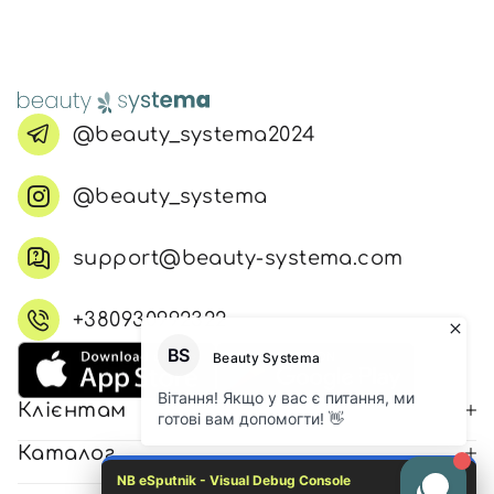
@beauty_systema2024
@beauty_systema
support@beauty-systema.com
+380930992322
Клієнтам
Каталог
NB eSputnik - Visual Debug Console