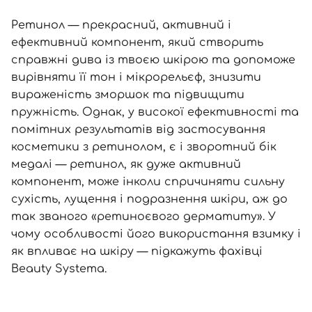
SPF-засоби з тоном
Точкові від прищів
SPF для волосся
Для дітей
Креми для тіла з SPF
Мініатюри
Спеціальний догляд
Дезодоранти
Ретинол
— прекрасний, активний і
ефективний компонент, який створить
Карбоксітерапія
Для дітей
Засоби для інтимної гігієни
справжні дива із твоєю шкірою та допоможе
Бʼюті гаджети
Для чоловіків
Автозасмага для тіла
вирівняти її тон і мікрорельєф, знизити
Автозасмага
вираженість зморшок та підвищити
пружність. Однак, у високої ефективності та
Набори
помітних результатів від застосування
Шия і декольте
косметики з ретинолом
, є і зворотний бік
Для чоловіків
медалі — ретинол, як дуже активний
компонент, може інколи спричиняти сильну
Для дітей
сухість, лущення і подразнення шкіри, аж до
так званого «ретиноєвого дерматиту». У
чому особливості його використання взимку і
як впливає на шкіру — підкажуть фахівці
Beauty Systema.