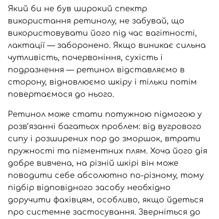
Який би не був широкий спектр
використання ретинолу, не забувай, що
використовувати його під час вагітності,
лактації — заборонено. Якщо виникає сильна
чутливість, почервоніння, сухість і
подразнення — ретинол відставляємо в
сторону, відновлюємо шкіру і тільки потім
повертаємося до нього.
Ретинол може стати потужною підмогою у
розв’язанні багатьох проблем: від вугрового
сипу і розширених пор до зморшок, втрати
пружності та пігментних плям. Хоча його дія
добре вивчена, на різній шкірі він може
поводити себе абсолютно по-різному, тому
підбір відповідного засобу необхідно
доручити фахівцям, особливо, якщо йдеться
про системне застосування. Зверніться до