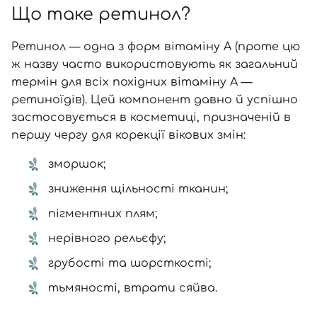
Що таке ретинол?
Ретинол — одна з форм вітаміну A (проте цю
ж назву часто використовують як загальний
термін для всіх похідних вітаміну А —
ретиноїдів). Цей компонент давно й успішно
застосовується в косметиці, призначеній в
першу чергу для корекції вікових змін:
зморшок
;
зниження щільності тканин
;
пігментних плям
;
нерівного рельєфу;
грубості та шорсткості;
тьмяності, втрати сяйва.