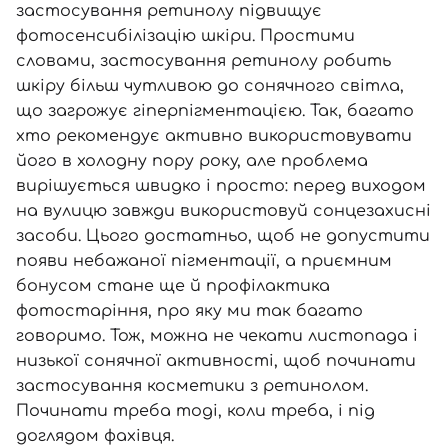
застосування ретинолу підвищує
фотосенсибілізацію шкіри. Простими
Вхід
Реєстрація
словами, застосування ретинолу робить
шкіру більш чутливою до сонячного світла,
Номер телефону
що загрожує гіперпігментацією. Так, багато
хто рекомендує активно використовувати
його в холодну пору року, але проблема
вирішується швидко і просто: перед виходом
Відправляючи форму для авторизації/реєстрації ви
на вулицю завжди використовуй сонцезахисні
приймаєте умови
Угоди користувача
засоби. Цього достатньо, щоб не допустити
Далі
появи небажаної пігментації, а приємним
бонусом стане ще й профілактика
Увійти за допомогою e-mail
фотостаріння, про яку ми так багато
говоримо. Тож, можна не чекати листопада і
низької сонячної активності, щоб починати
застосування косметики з ретинолом.
Починати треба тоді, коли треба, і під
доглядом фахівця.