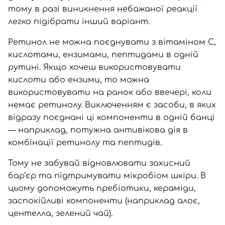
тому в разі виникнення небажаної реакції
легко підібрати інший варіант.
Ретинол не можна поєднувати з вітаміном С,
кислотами, ензимами, пептидами в одній
рутині. Якщо хочеш використовувати
кислоти або ензими, то можна
використовувати на ранок або ввечері, коли
немає
ретинолу
. Виключенням є засоби, в яких
відразу поєднані ці компоненти в одній банці
— наприклад, потужна антивікова дія в
комбінації ретинолу та пептидів
.
Тому не забувай відновлювати захисний
бар‘єр та підтримувати мікробіом шкіри. В
цьому допоможуть
пребіотики
,
кераміди
,
заспокійливі компоненти
(наприклад алоє,
центелла, зелений чай).