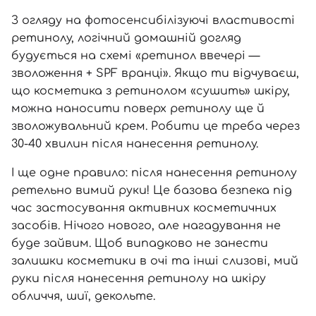
З огляду на фотосенсибілізуючі властивості
ретинолу, логічний домашній догляд
будується на схемі «ретинол ввечері —
зволоження +
SPF вранці
». Якщо ти відчуваєш,
що косметика з ретинолом «сушить» шкіру,
можна наносити поверх ретинолу ще й
зволожувальний крем
. Робити це треба через
30-40 хвилин після нанесення ретинолу.
І ще одне правило: після нанесення ретинолу
ретельно вимий руки! Це базова безпека під
час застосування активних косметичних
засобів. Нічого нового, але нагадування не
буде зайвим. Щоб випадково не занести
залишки косметики в очі та інші слизові, мий
руки після нанесення ретинолу на шкіру
обличчя, шиї, декольте.