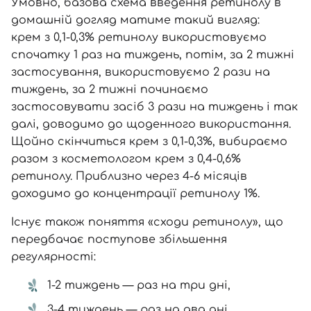
Умовно, базова схема введення ретинолу в
домашній догляд матиме такий вигляд:
крем з 0,1-0,3% ретинолу
використовуємо
спочатку 1 раз на тиждень, потім, за 2 тижні
застосування, використовуємо 2 рази на
тиждень, за 2 тижні починаємо
застосовувати засіб 3 рази на тиждень і так
далі, доводимо до щоденного використання.
Щойно скінчиться крем з 0,1-0,3%, вибираємо
разом з косметологом крем з 0,4-0,6%
ретинолу. Приблизно через 4-6 місяців
доходимо до концентрації ретинолу 1%.
Існує також поняття «сходи ретинолу», що
передбачає поступове збільшення
регулярності:
1-2 тиждень — раз на три дні,
3-4 тиждень — раз на два дні,