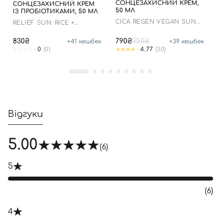
Увійти за допомогою e-mail
СОНЦЕЗАХИСНИЙ КРЕМ,
СОНЦЕЗАХИСНИЙ КРЕМ
50 МЛ
ІЗ ПРОБІОТИКАМИ, 50 МЛ
СICA REGEN VEGAN SUN
RELIEF SUN: RICE +
GEL SPF50+ PA++++
PROBIOTICS
830₴
790₴
950₴
+
41
кешбек
+
39
кешбек
0
(0)
4.77
(30)
Відгуки
5.00
(6)
5
(6)
4