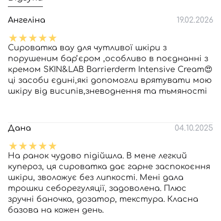
Ангеліна
19.02.2026
Сироватка вау для чутливої шкіри з
порушеним барʼєром ,особливо в поєднанні з
кремом SKIN&LAB Barrierderm Intensive Cream😍
ці засоби єдині,які допомогли врятувати мою
шкіру від висипів,зневоднення та тьмяності
Дана
04.10.2025
На ранок чудово підійшла. В мене легкий
купероз, ця сироватка дає гарне заспокоєння
шкіри, зволожує без липкості. Мені дала
трошки себорегуляції, задоволена. Плюс
зручні баночка, дозатор, текстура. Класна
базова на кожен день.