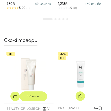
980₴
1,218₴
+
49
кешбек
+
60
кешбек
5.00
(1)
0
(0)
Схожі товари
Вхід
Реєстрація
ХІТ
-17%
ХІТ
Номер телефону
Відправляючи форму для авторизації/реєстрації ви
приймаєте умови
Угоди користувача
50 мл
Далі
DR.CEURACLE
BEAUTY OF JOSEON