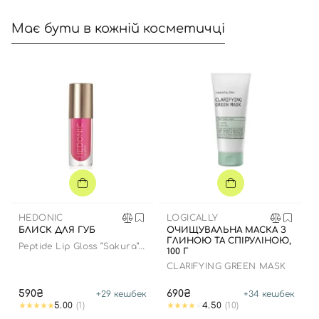
Має бути в кожній косметичці
HEDONIC
LOGICALLY
БЛИСК ДЛЯ ГУБ
ОЧИЩУВАЛЬНА МАСКА З
ГЛИНОЮ ТА СПІРУЛІНОЮ,
Peptide Lip Gloss “Sakura”
100 Г
limited edition
CLARIFYING GREEN MASK
590₴
690₴
+
29
кешбек
+
34
кешбек
5.00
(1)
4.50
(10)