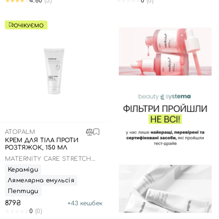
4.60
(5)
0
(0)
ОЧІКУЄМО
ATOPALM
КРЕМ ДЛЯ ТІЛА ПРОТИ
РОЗТЯЖОК, 150 МЛ
MATERNITY CARE STRETCH
MARK CREAM
Кераміди
Лямелярна емульсія
Пептиди
879₴
+
43
кешбек
0
(0)