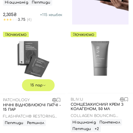
PEPTIDES AND NIACINAMIDE
Ніацинамід
Пептиди
SERUM
2,305₴
+
115
кешбек
3.75
(4)
ОЧІКУЄМО
ОЧІКУЄМО
15 пар
BLIV:U
PATCHOLOGY
СОНЦЕЗАХИСНИЙ КРЕМ З
НІЧНІ ВІДНОВЛЮЮЧІ ПАТЧІ -
КОЛАГЕНОМ, 50 МЛ
15 ПАР
COLLAGEN BOUNCING
FLASHPATCH® RESTORING
Вхід
Реєстрація
SUNSCREEN
NIGHT EYE GELS
Ніацинамід
Пантенол
Пептиди
Ретинол
Пептиди
+2