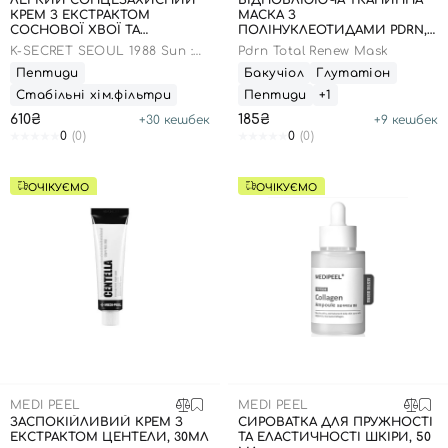
ЛЕГКИЙ СОНЦЕЗАХИСНИЙ
ВІДНОВЛЮЮЧА ТКАНИННА
КРЕМ З ЕКСТРАКТОМ
МАСКА З
СОСНОВОЇ ХВОЇ ТА
ПОЛІНУКЛЕОТИДАМИ PDRN,
ЦЕРАМІДАМИ 50 МЛ
ПЕПТИДАМИ ТА
K-SECRET SEOUL 1988 Sun :
Pdrn Total Renew Mask
БАКУЧІОЛОМ, 1 ШТ
Pine Tree + Ceramide
Пептиди
Бакучіол
Глутатіон
Стабільні хім.фільтри
Пептиди
+1
610₴
185₴
+
30
кешбек
+
9
кешбек
0
(0)
0
(0)
ОЧІКУЄМО
ОЧІКУЄМО
MEDI PEEL
MEDI PEEL
ЗАСПОКІЙЛИВИЙ КРЕМ З
СИРОВАТКА ДЛЯ ПРУЖНОСТІ
ЕКСТРАКТОМ ЦЕНТЕЛИ, 30МЛ
ТА ЕЛАСТИЧНОСТІ ШКІРИ, 50