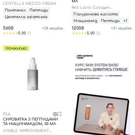
МЛ
CENTELLA MEZZO CREAM
Red Lacto Collagen
Пантенол
Пептиди
Tightening Ampoule, 50 мл
Гіалуронова кислота
Центелла азіатська
Ніацинамід
Пептиди
+1
560₴
1,030₴
+
28
кешбек
+
51
кешбек
5.00
(1)
5.00
(3)
ОЧІКУЄМО
PSA
СИРОВАТКА З ПЕПТИДАМИ
ТА НІАЦИНАМІДОМ, 30 МЛ
VISIBLE IMPROVEMENT