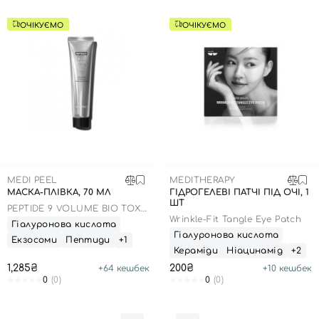
ОЧІКУЄМО
ОЧІКУЄМО
MEDI PEEL
MEDITHERAPY
МАСКА-ПЛІВКА, 70 МЛ
ГІДРОГЕЛЕВІ ПАТЧІ ПІД ОЧІ, 1
ШТ
PEPTIDE 9 VOLUME BIO TOX
GLOW WRAPPING MASK
Wrinkle-Fit Tangle Eye Patch
Гіалуронова кислота
Гіалуронова кислота
Екзосоми
Пептиди
+1
Кераміди
Ніацинамід
+2
1,285₴
200₴
+
64
кешбек
+
10
кешбек
0
(0)
0
(0)