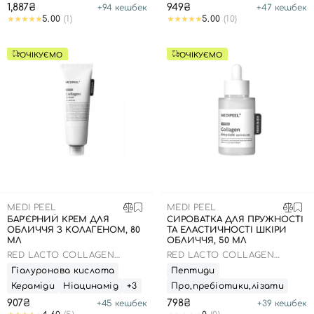
1,887₴
949₴
+
94
кешбек
+
47
кешбек
Номер телефону
5.00
(1)
5.00
(10)
ОЧІКУЄМО
ОЧІКУЄМО
Відправляючи форму для авторизації/реєстрації ви
приймаєте умови
Угоди користувача
Далі
Увійти за допомогою e-mail
MEDI PEEL
MEDI PEEL
БАР'ЄРНИЙ КРЕМ ДЛЯ
СИРОВАТКА ДЛЯ ПРУЖНОСТІ
ОБЛИЧЧЯ З КОЛАГЕНОМ, 80
ТА ЕЛАСТИЧНОСТІ ШКІРИ
МЛ
ОБЛИЧЧЯ, 50 МЛ
RED LACTO COLLAGEN
RED LACTO COLLAGEN
CREAM
TIGHTENING AMPOULE
Гіалуронова кислота
Пептиди
Кераміди
Ніацинамід
+3
Про,пребіотики,лізати
907₴
798₴
+
45
кешбек
+
39
кешбек