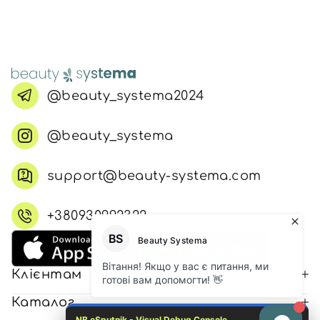
@beauty_systema2024
@beauty_systema
support@beauty-systema.com
+380930992322
Клієнтам
Каталог
NB eSputnik - Visual Debug Console