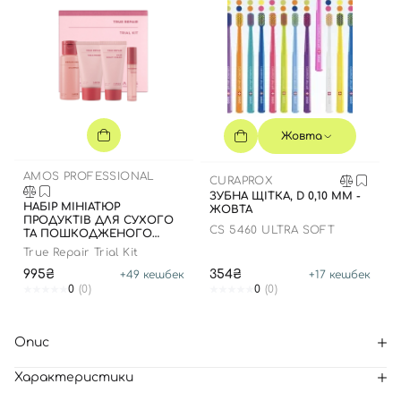
Жовта
AMOS PROFESSIONAL
CURAPROX
ЗУБНА ЩІТКА, D 0,10 ММ -
НАБІР МІНІАТЮР
ЖОВТА
ПРОДУКТІВ ДЛЯ СУХОГО
CS 5460 ULTRA SOFT
ТА ПОШКОДЖЕНОГО
ВОЛОССЯ
True Repair Trial Kit
995₴
354₴
+
49
кешбек
+
17
кешбек
0
(0)
0
(0)
Опис
Характеристики