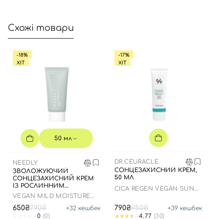
Схожі товари
Вхід
Реєстрація
-18%
-17%
Номер телефону
ХІТ
ХІТ
Відправляючи форму для авторизації/реєстрації ви
приймаєте умови
Угоди користувача
Далі
50 мл
Увійти за допомогою e-mail
DR.CEURACLE
NEEDLY
СОНЦЕЗАХИСНИЙ КРЕМ,
ЗВОЛОЖУЮЧИЙ
50 МЛ
СОНЦЕЗАХИСНИЙ КРЕМ
ІЗ РОСЛИННИМ
СICA REGEN VEGAN SUN
СКВАЛАНОМ ДО 23.03.2027
GEL SPF50+ PA++++
VEGAN MILD MOISTURE
50 МЛ
SUN SPF 50+ PA++++
650₴
790₴
790₴
950₴
+
32
кешбек
+
39
кешбек
0
(0)
4.77
(30)