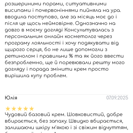
розшериними порами, ситуативними
висипами і почервоніннями пийняла на ура.
вводила поступово, але за місяць моє до і
після це щось неймовірне. Однозначно на
довго в моєму догляді Консультувалась з
персональним онлайн косметолог через
програму лояльності і хочу подякувати від
щирого серця, бо не лише допомогли з
ретинолом і правильни % та як його ввести
безпроблемно, ще й поревювали решту мого
догляду і порада змінити крем просто
вирішила купу проблем.
Юлія
07.09.2025
Чудовий базовий крем. Шовковистий, добре
вбирається, без запаху. Швидко вбирається,
залишаючи шкіру м’якою і зі свіжим відчуттям,