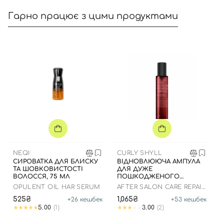
Гарно працює з цими продуктами
Вхід
Реєстрація
Номер телефону
NEQI
CURLY SHYLL
Відправляючи форму для авторизації/реєстрації ви
CИРОВАТКА ДЛЯ БЛИСКУ
ВІДНОВЛЮЮЧА АМПУЛА
ТА ШОВКОВИСТОСТІ
ДЛЯ ДУЖЕ
приймаєте умови
Угоди користувача
ВОЛОССЯ, 75 МЛ
ПОШКОДЖЕНОГО
ВОЛОССЯ, 100 МЛ
OPULENT OIL HAR SERUM
AFTER SALON CARE REPAIR
Далі
HAIR AMPOULE
525₴
1,065₴
+
26
кешбек
+
53
кешбек
5.00
(1)
3.00
(2)
Увійти за допомогою e-mail