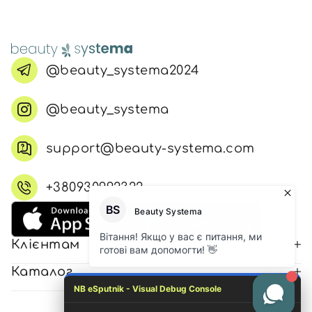
@beauty_systema2024
@beauty_systema
support@beauty-systema.com
+380930992322
Клієнтам
Каталог
NB eSputnik - Visual Debug Console