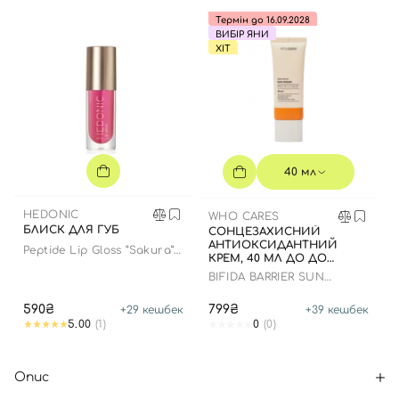
Термін до 16.09.2028
ВИБІР ЯНИ
ХІТ
40 мл
HEDONIC
WHO CARES
БЛИСК ДЛЯ ГУБ
СОНЦЕЗАХИСНИЙ
АНТИОКСИДАНТНИЙ
Peptide Lip Gloss “Sakura”
КРЕМ, 40 МЛ ДО ДО
limited edition
16.09.2028 РОКУ
BIFIDA BARRIER SUN
CREAM
590₴
799₴
+
29
кешбек
+
39
кешбек
5.00
(1)
0
(0)
Опис