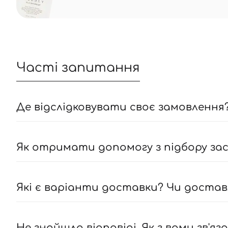
Часті запитання
Де відслідковувати своє замовлення?
Як отримати допомогу з підбору засо
Які є варіанти доставки? Чи достав
Не знайшла відповіді. Як з вами зв'яз