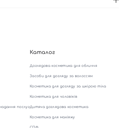
Каталог
Доглядова косметика для обличчя
Засоби для догляду за волоссям
Косметика для догляду за шкірою тіла
Косметика для чоловіків
надання послуг
Дитяча доглядова косметика
Косметика для макіяжу
СПФ