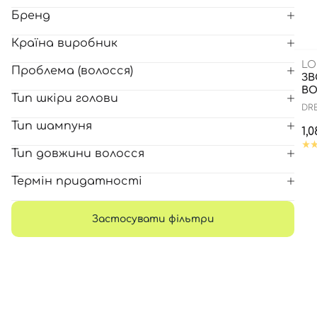
Бренд
Всі то
Країна виробник
гієни
LO
Проблема (волосся)
ЗВ
ВО
Тип шкіри голови
DR
Тип шампуня
1,
Тип довжини волосся
Термін придатності
Застосувати фільтри