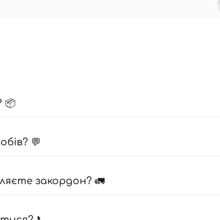
 📦
бів? 💬
ляєте закордон? 🚛
атися? 📞