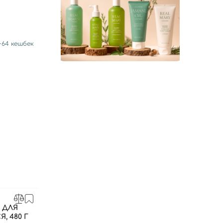
+
64
кешбек
 ДЛЯ
, 480 Г