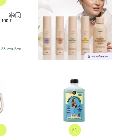
100 Г
+
38
кешбек