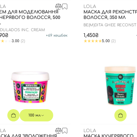
LA
LOLA
ЕМ ДЛЯ МОДЕЛЮВАННЯ
МАСКА ДЛЯ РЕКОНСТР
ЧЕРЯВОГО ВОЛОССЯ, 500
ВОЛОССЯ, 350 МЛ
Л
BE(M)DITA GHEE RECONS
PAPAYA EQUERATINA VEG
DULADOS INC. CREAM
390₴
1,450₴
+
69
кешбек
3.00
(2)
5.00
(2)
100 мл
LA
LOLA
СКА ДЛЯ ЗВОЛОЖЕННЯ
МАСКА КУЧЕРЯВОГО