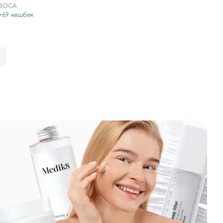
RIOCA
+
69
кешбек