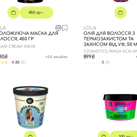
Для обличчя
СПФ захист для дітей
450 гр
вари
Для зони повік
LA
LOLA
ОЛОЖУЮЧА МАСКА ДЛЯ
ОЛІЯ ДЛЯ ВОЛОССЯ З
ЛОССЯ, 450 ГР
ТЕРМОЗАХИСТОМ ТА
ЗАХИСОМ ВІД УФ, 50 
EAM CREAM MASK
COSMETICS PINGA ACAÍ A
PRACAXI OIL
080₴
899₴
+
54
кешбек
4.80
(5)
0
(0)
100 гр