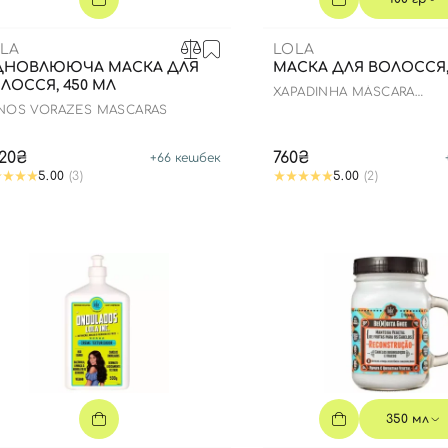
LA
LOLA
ДНОВЛЮЮЧА МАСКА ДЛЯ
МАСКА ДЛЯ ВОЛОССЯ, 
ЛОССЯ, 450 МЛ
XAPADINHA MÁSCARA
DISCIPLINANTE
NOS VORAZES MASCARAS
320₴
760₴
+
66
кешбек
5.00
(3)
5.00
(2)
350 мл