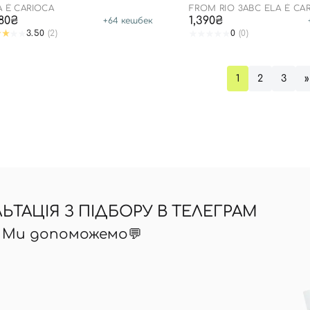
A É CARIOCA
FROM RIO 3ABC ELA É CA
280₴
1,390₴
+
64
кешбек
3.50
(2)
0
(0)
1
2
3
»
ТАЦІЯ З ПІДБОРУ В ТЕЛЕГРАМ
? Ми допоможемо💬