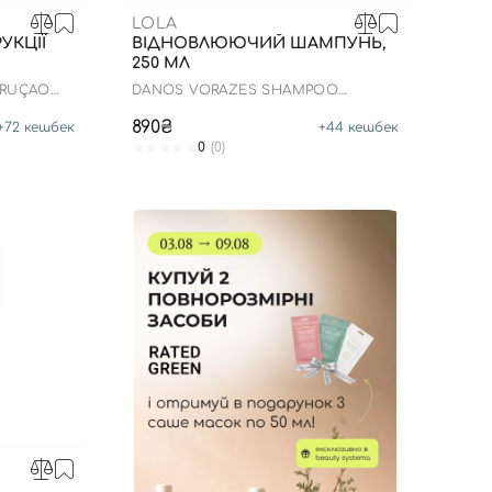
LOLA
УКЦІЇ
ВІДНОВЛЮЮЧИЙ ШАМПУНЬ,
250 МЛ
TRUÇÃO
DANOS VORAZES SHAMPOO
ETAL MASK
FORTIFICANTE
890₴
+
72
кешбек
+
44
кешбек
0
(0)