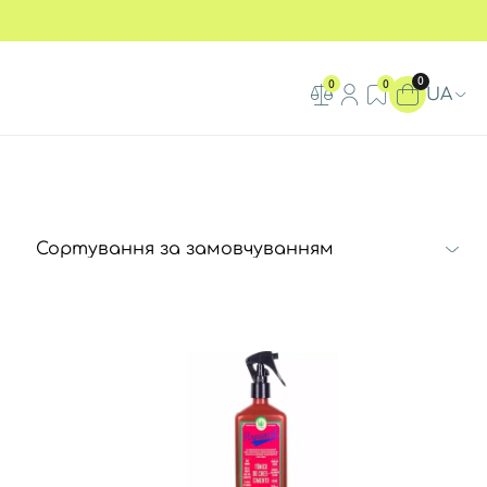
0
0
0
UA