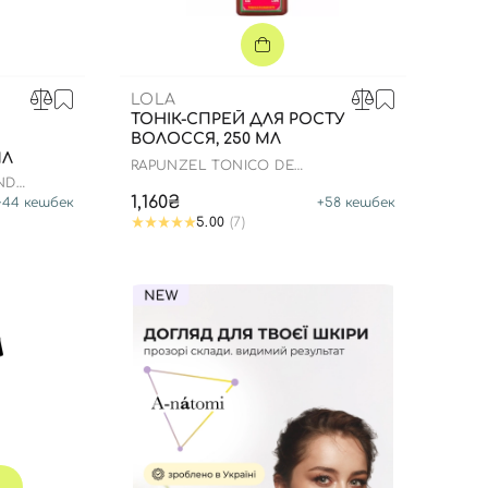
LOLA
ТОНІК-СПРЕЙ ДЛЯ РОСТУ
ВОЛОССЯ, 250 МЛ
МЛ
RAPUNZEL TONICO DE
CRESCIMENTO
ND
1,160₴
+
44
кешбек
+
58
кешбек
5.00
(7)