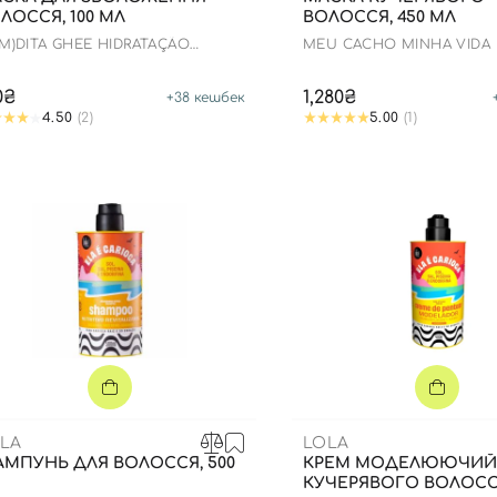
ЛОССЯ, 100 МЛ
ВОЛОССЯ, 450 МЛ
(M)DITA GHEE HIDRATAÇÃO
MEU CACHO MINHA VIDA
NANA E ALOEVERA MASK
Вхід
Реєстрація
0₴
1,280₴
+
38
кешбек
4.50
(2)
5.00
(1)
Номер телефону
Ви ще не додали товари у кошик
Відправляючи форму для авторизації/реєстрації ви
приймаєте умови
Угоди користувача
Далі
Увійти за допомогою e-mail
LA
LOLA
МПУНЬ ДЛЯ ВОЛОССЯ, 500
КРЕМ МОДЕЛЮЮЧИЙ
КУЧЕРЯВОГО ВОЛОССЯ