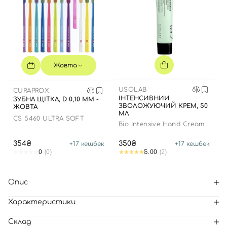
Жовта
USOLAB
CURAPROX
ІНТЕНСИВНИЙ
ЗУБНА ЩІТКА, D 0,10 ММ -
ЗВОЛОЖУЮЧИЙ КРЕМ, 50
ЖОВТА
МЛ
CS 5460 ULTRA SOFT
Bio Intensive Hand Cream
354₴
350₴
+
17
кешбек
+
17
кешбек
0
(0)
5.00
(2)
Опис
Характеристики
Склад