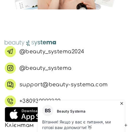
@beauty_systema2024
@beauty_systema
support@beauty-systema.com
+380930992322
Клієнтам