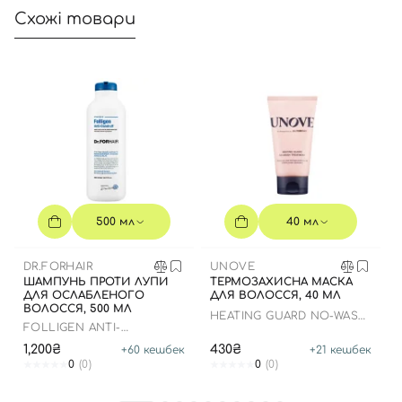
Схожі товари
Вхід
Реєстрація
500 мл
40 мл
Номер телефону
DR.FORHAIR
UNOVE
ШАМПУНЬ ПРОТИ ЛУПИ
ТЕРМОЗАХИСНА МАСКА
ДЛЯ ОСЛАБЛЕНОГО
ДЛЯ ВОЛОССЯ, 40 МЛ
ВОЛОССЯ, 500 МЛ
HEATING GUARD NO-WASH
Відправляючи форму для авторизації/реєстрації ви
FOLLIGEN ANTI-
TREATMENT
DANDRUFF SHAMPOO
приймаєте умови
Угоди користувача
1,200₴
430₴
+
60
кешбек
+
21
кешбек
0
(0)
0
(0)
Далі