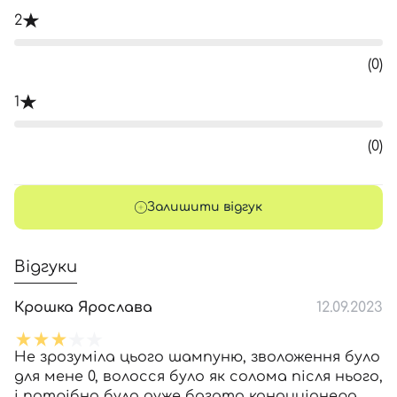
2
(0)
1
(0)
Залишити відгук
Відгуки
Крошка Ярослава
12.09.2023
Не зрозуміла цього шампуню, зволоження було
для мене 0, волосся було як солома після нього,
і потрібно було дуже багато кондиціонера