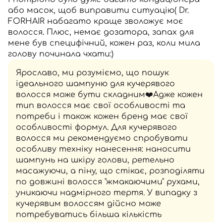
або масок, щоб виправити ситуацію( Dr.
FORHAIR набагато краще зволожує моє
волосся. Плюс, немає дозатора, запах для
мене був специфічний, кожен раз, коли мила
голову починала чхати:)
Ярославо, ми розуміємо, що пошук
ідеального шампуню для кучерявого
волосся може бути складним❤️Адже кожен
тип волосся має свої особливості та
потреби і також кожен бренд має свої
особливості формул. Для кучерявого
волосся ми рекомендуємо спробувати
особливу техніку нанесення: наносити
шампунь на шкіру голови, ретельно
масажуючи, а піну, що стікає, розподіляти
по довжині волосся "жмакаючими" рухами,
уникаючи надмірного тертя. У випадку з
кучерявим волоссям дійсно може
потребуватись більша кількість