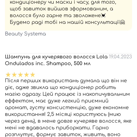
кондиціонеру чи маски і часу, для того,
щоб завиток вийшов зформованим, а
волосся було гарне та зволожене💓
Будемо раді тобі на нашій консультації🤗
Beauty Systema
Шампунь для кучерявого волосся Lola
19.04.2023
Ondulados inc. Shampoo, 500 мл
Після перших використань думала що він не
діє, адже звикла що кондиціонер робить
магію одразу. Цей працює із накопичувальним
еффектом, має дуже легкий приємний
аромат, густу консистенцію, дуже економне
використання! 2,5 місяці користуюсь (мию
через день), в мене довге кучеряве волосся, яке
мені не вдавалось приборкати. Гарно
розплутує, формує завиток, живить, воно