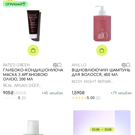
ОТРИМАЙ
RATED GREEN
ANILLO
ГЛИБОКО-КОНДИЦІОНУЮЧА
ВІДНОВЛЮЮЧИЙ ШАМПУНЬ
МАСКА З АРГАНОВОЮ
ДЛЯ ВОЛОССЯ, 450 МЛ
ОЛІЄЮ, 200 МЛ
ROSY NIGHT REPAIR
REAL ARGAN DEEP
SHAMPOO
CONDITIONING HAIR MASK
Вхід
Реєстрація
905₴
1,065₴
1,590₴
+
45
кешбек
+
79
кешбек
0
(0)
5.00
(2)
Номер телефону