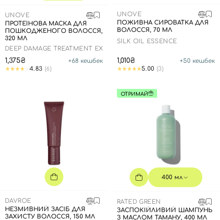
SPF-засоби з тоном
Точкові від прищів
SPF для волосся
Для дітей
UNOVE
UNOVE
Креми для тіла з SPF
Мініатюри
Спеціальний догляд
Дезодоранти
ПОЖИВНА СИРОВАТКА ДЛЯ
ПРОТЕЇНОВА МАСКА ДЛЯ
ВОЛОССЯ, 70 МЛ
ПОШКОДЖЕНОГО ВОЛОССЯ,
Карбоксітерапія
Для дітей
Засоби для інтимної гігієни
320 МЛ
SILK OIL ESSENCE
Бʼюті гаджети
Для чоловіків
Автозасмага для тіла
DEEP DAMAGE TREATMENT EX
1,375₴
1,010₴
+
68
кешбек
+
50
кешбек
Автозасмага
4.83
(6)
5.00
(3)
Набори
ОТРИМАЙ
Шия і декольте
Для чоловіків
Для дітей
400 мл
DAVROE
RATED GREEN
НЕЗМИВНИЙ ЗАСІБ ДЛЯ
ЗАСПОКІЙЛИВИЙ ШАМПУНЬ
ЗАХИСТУ ВОЛОССЯ, 150 МЛ
З МАСЛОМ ТАМАНУ, 400 МЛ