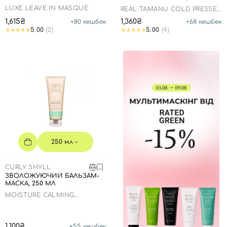
LUXE LEAVE IN MASQUE
REAL TAMANU COLD PRESSED
TAMANU OIL SOOTHING
1,615₴
1,360₴
+
80
кешбек
+
68
кешбек
SCALP SHAMPOO
5.00
(2)
5.00
(4)
250 мл
CURLY SHYLL
ЗВОЛОЖУЮЧИЙ БАЛЬЗАМ-
МАСКА, 250 МЛ
MOISTURE CALMING
TREATMENT
1,100₴
+
55
кешбек