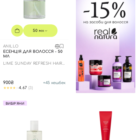
Відправляючи форму для авторизації/реєстрації ви
приймаєте умови
Угоди користувача
Далі
50 мл
Увійти за допомогою e-mail
ANILLO
ЕСЕНЦІЯ ДЛЯ ВОЛОССЯ - 50
МЛ
LIME SUNDAY REFRESH HAIR
ESSENCE
900₴
+
45
кешбек
4.67
(3)
ВИБІР ЯНИ