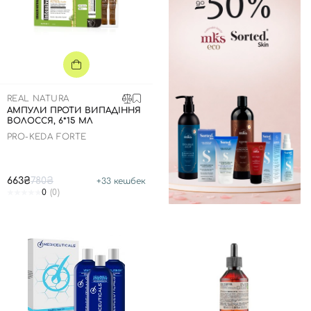
Відправляючи форму для авторизації/реєстрації ви
приймаєте умови
Угоди користувача
Далі
Увійти за допомогою e-mail
REAL NATURA
АМПУЛИ ПРОТИ ВИПАДІННЯ
ВОЛОССЯ, 6*15 МЛ
PRO-KEDA FORTE
663₴
780₴
+
33
кешбек
0
(0)