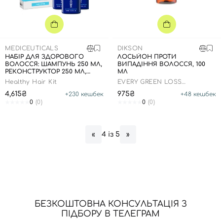
MEDICEUTICALS
DIKSON
НАБІР ДЛЯ ЗДОРОВОГО
ЛОСЬЙОН ПРОТИ
ВОЛОССЯ: ШАМПУНЬ 250 МЛ,
ВИПАДІННЯ ВОЛОССЯ, 100
РЕКОНСТРУКТОР 250 МЛ,
МЛ
КОНДИЦІОНЕР 250 МЛ
Healthy Hair Kit
EVERY GREEN LOSS
ENERGIZZ
4,615₴
975₴
+
230
кешбек
+
48
кешбек
0
(0)
0
(0)
4 із 5
«
»
БЕЗКОШТОВНА КОНСУЛЬТАЦІЯ З
ПІДБОРУ В ТЕЛЕГРАМ