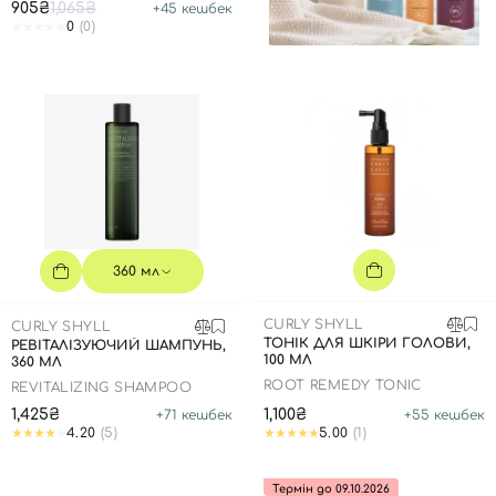
905₴
1,065₴
+
45
кешбек
0
(0)
360 мл
CURLY SHYLL
CURLY SHYLL
ТОНІК ДЛЯ ШКІРИ ГОЛОВИ,
РЕВІТАЛІЗУЮЧИЙ ШАМПУНЬ,
100 МЛ
360 МЛ
ROOT REMEDY TONIC
REVITALIZING SHAMPOO
1,425₴
1,100₴
+
71
кешбек
+
55
кешбек
4.20
(5)
5.00
(1)
Термін до 09.10.2026