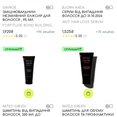
SPF-засоби з тоном
Точкові від прищів
SPF для волосся
Для дітей
DAVROE
BJORN AXEN
Креми для тіла з SPF
Мініатюри
Спеціальний догляд
Дезодоранти
ЗМІЦНЮВАЛЬНИЙ
СЕРУМ ВІД ВИПАДІННЯ
НЕЗМИВНИЙ ЕЛІКСИР ДЛЯ
ВОЛОССЯ ДО 31.10.2026
Карбоксітерапія
Для дітей
Засоби для інтимної гігієни
ВОЛОССЯ , 95 МЛ
ANTI HAIR LOSS SERUM
FORTITUDE BOND BUILDING
Бʼюті гаджети
Для чоловіків
Автозасмага для тіла
ELIXIR
1,920₴
1,525₴
+
96
кешбек
+
76
кешбек
Автозасмага
5.00
(1)
5.00
(1)
Набори
ОТРИМАЙ
ОТРИМАЙ
Шия і декольте
Для чоловіків
Для дітей
RATED GREEN
RATED GREEN
ШАМПУНЬ ВІД ВИПАДІННЯ
ШАМПУНЬ ДЛЯ ОБ’ЄМУ
ВОЛОССЯ, 200 МЛ ДО
ВОЛОССЯ ТА ПРОФІЛАКТИКИ