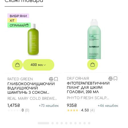
Схожі товари
ВИБІР ЯНИ
ХІТ
ОТРИМАЙ
400 мл
DR.FORHAIR
RATED GREEN
ФІТОТЕРАПЕВТИЧНИЙ
ГЛИБОКООЧИЩАЮЧИЙ
ПІЛІНГ ДЛЯ ШКІРИ
ВІДЛУЩУЮЧИЙ
ГОЛОВИ, 200 МЛ
ШАМПУНЬ З СОКОМ
РОЗМАРИНУ, 400 МЛ
PHYTO FRESH SCALP
REAL MARY COLD BREWED
SCALER
ROSEMARY EXFOLIATING
1,475₴
935₴
+
73
кешбек
+
46
кешбек
SCALP SHAMPOO
0
(0)
4.50
(4)