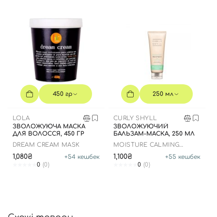
Вхід
Реєстрація
Номер телефону
450 гр
250 мл
LOLA
CURLY SHYLL
ЗВОЛОЖУЮЧА МАСКА
ЗВОЛОЖУЮЧИЙ
Відправляючи форму для авторизації/реєстрації ви
ДЛЯ ВОЛОССЯ, 450 ГР
БАЛЬЗАМ-МАСКА, 250 МЛ
приймаєте умови
Угоди користувача
DREAM CREAM MASK
MOISTURE CALMING
TREATMENT
1,080₴
1,100₴
+
54
кешбек
+
55
кешбек
Далі
0
(0)
0
(0)
Увійти за допомогою e-mail