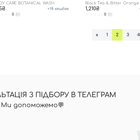
DY CARE BOTANICAL WASH
Black Tea & Bitter Orange 
Shower Set
5₴
1,210₴
+
18
кешбек
Ви ще не додали товари у кошик
0
(0)
0
(0)
Відправляючи форму для авторизації/реєстрації ви
приймаєте умови
Угоди користувача
«
1
2
3
Далі
Увійти за допомогою e-mail
ТАЦІЯ З ПІДБОРУ В ТЕЛЕГРАМ
? Ми допоможемо💬