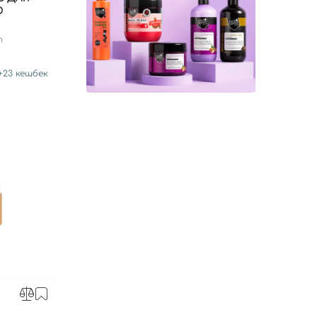
Ю
h
+
23
кешбек