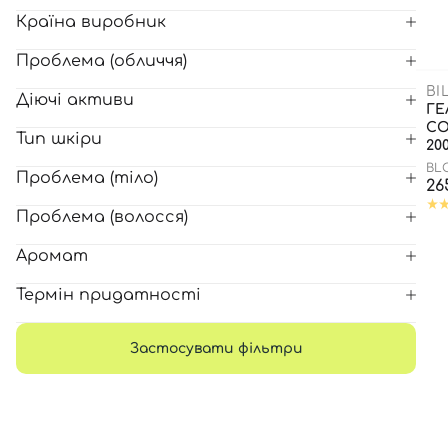
Країна виробник
Всі то
Проблема (обличчя)
гієни
BI
Діючі активи
ГЕ
СО
Тип шкіри
20
BL
Проблема (тіло)
26
Проблема (волосся)
Аромат
Термін придатності
Застосувати фільтри