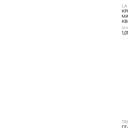
LA
КР
МА
КВ
SH
1,0
TR
ГЕ