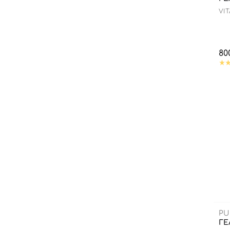
VI
80
PU
ГЕ