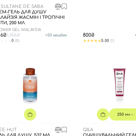
 SULTANE DE SABA
ЕМ-ГЕЛЬ ДЛЯ ДУШУ
ЛАЙЗІЯ ЖАСМІН І ТРОПІЧНІ
ІТИ, 200 МЛ
OWER GEL MALAYSIA
16₴
1,196₴
800₴
+
50
кешбек
0
(0)
5.00
(1)
250 мл
EE HUT
Q&A
ЛЬ ДЛЯ ДУШУ, 532 МЛ
ОЧИЩУВАЛЬНИЙ ГЕЛ