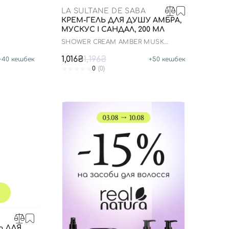
LA SULTANE DE SABA
КРЕМ-ГЕЛЬ ДЛЯ ДУШУ АМБРА,
МУСКУС І САНДАЛ, 200 МЛ
SHOWER CREAM AMBER MUSK
SANDALWOOD
1,016₴
1,196₴
+
40
кешбек
+
50
кешбек
0
(0)
Ь ДЛЯ