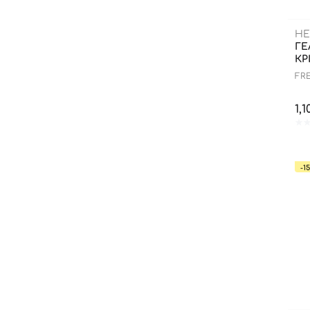
H
ГЕ
КР
FR
AN
BO
1,
-1