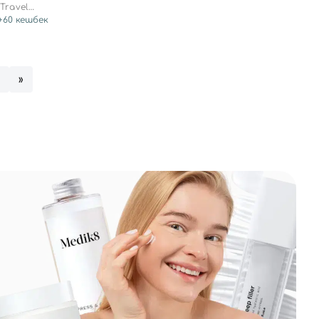
Travel
+
60
кешбек
4
»