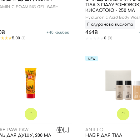
ТІЛА З ГІАЛУРОНОВО
TAMIN C FOAMING GEL WASH
КИСЛОТОЮ - 250 МЛ
Hyaluronic Acid Body Was
Гіалуронова кислота
0₴
464₴
+
40
кешбек
5.00
(1)
0
(0)
NEW
Вхід
Реєстрація
Номер телефону
RE PAW PAW
ANILLO
ЛЬ ДЛЯ ДУШУ, 200 МЛ
​НАБІР ДЛЯ ТІЛА