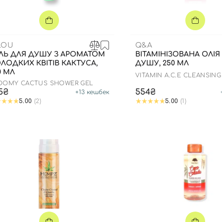
Для обличчя
СПФ захист для дітей
вари
Для зони повік
LOU
Q&A
ЛЬ ДЛЯ ДУШУ З АРОМАТОМ
ВІТАМІНІЗОВАНА ОЛІЯ
ЛОДКИХ КВІТІВ КАКТУСА,
ДУШУ, 250 МЛ
0 МЛ
VITAMIN A.C.E CLEANSIN
OIL
OOMY CACTUS SHOWER GEL
5₴
554₴
+
13
кешбек
5.00
(2)
5.00
(1)