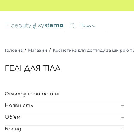
ИМА
КОШИК
 очей
Всі то
Всі то
Всі то
Головна
/
Магазин
/
Косметика для догляду за шкірою ті
очей
Всі то
Всі то
в 1
ГЕЛІ ДЛЯ ТІЛА
а ніг
авколо очей
Всі то
я волосся
Фільтрувати по ціні
Всі то
и
Всі то
ів
Наявність
Всі то
очей
Об`єм
Всі то
ь
Бренд
Всі то