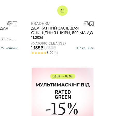
BRADERM
 ДЛЯ
ДЕЛІКАТНИЙ ЗАСІБ ДЛЯ
ОЧИЩЕННЯ ШКІРИ, 500 МЛ ДО
11.2026
G SHOWER
AXATOPIC CLEANSER
1,155₴
1,650₴
+
27
кешбек
+
57
кешбек
5.00
(1)