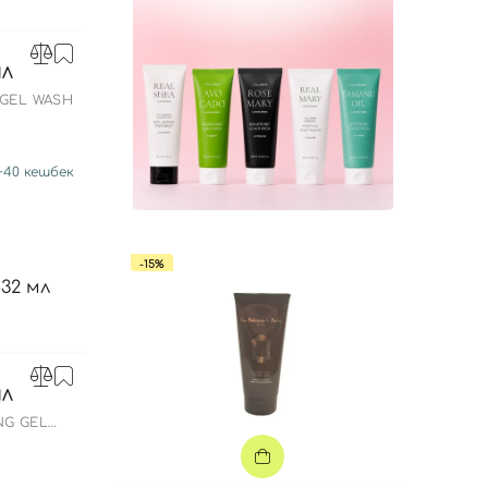
МЛ
GEL WASH
+
40
кешбек
-15%
МЛ
NG GEL