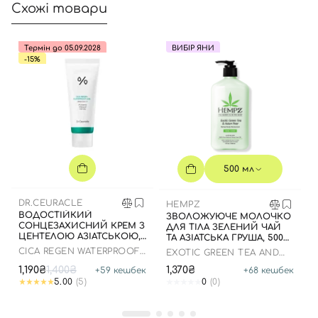
Схожі товари
Увійти за допомогою e-mail
Термін до 05.09.2028
ВИБІР ЯНИ
-15%
500 мл
DR.CEURACLE
HEMPZ
ВОДОСТІЙКИЙ
ЗВОЛОЖУЮЧЕ МОЛОЧКО
СОНЦЕЗАХИСНИЙ КРЕМ З
ДЛЯ ТІЛА ЗЕЛЕНИЙ ЧАЙ
ЦЕНТЕЛОЮ АЗІАТСЬКОЮ,
ТА АЗІАТСЬКА ГРУША, 500
100 МЛ ДО 05.09.2028
МЛ
CICA REGEN WATERPROOF
EXOTIC GREEN TEA AND
SUN SPF50+ PA++++
ASIAN PEAR HERBAL
1,190₴
1,400₴
1,370₴
+
59
кешбек
+
68
кешбек
MOISTURIZER
5.00
(5)
0
(0)