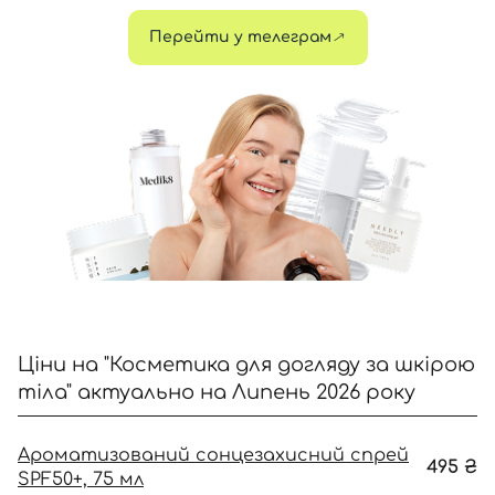
Перейти у телеграм
Відправляючи форму для авторизації/реєстрації ви
приймаєте умови
Угоди користувача
Далі
Увійти за допомогою e-mail
Ціни на "Косметика для догляду за шкірою
тіла" актуально на Липень 2026 року
Ароматизований сонцезахисний спрей
495
₴
SPF50+, 75 мл