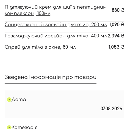
Підтягуючий крем для шиї з пептидним
880
₴
комплексом, 100мл
Сонцезахисний лосьойн для тіла, 200 мл
1,090
₴
Розгладжуючий лосьйон для тіла, 400 мл
2,394
₴
Спрей для тіла з акне, 80 мл
1,053
₴
Зведена інформація про товари
Дата
07.08.2026
Категорія