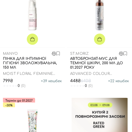
MANYO
ST.MORIZ
ПІНКА ДЛЯ ІНТИМНОЇ
АВТОБРОНЗАТ-МУС ДЛЯ
ГІГІЄНИ ЗВОЛОЖУВАЛЬНА,
ТЕМНОЇ ШКІРИ, 200 МЛ ДО
150 МЛ
01.2027 РОКУ
MOIST FLORAL FEMININE
ADVANCED COLOUR
FOAM
CORRECTING MOUSSE DARK
799₴
448₴
640₴
+
39
кешбек
+
22
кешбек
0
(0)
0
(0)
Термін до 01.2027
-30%