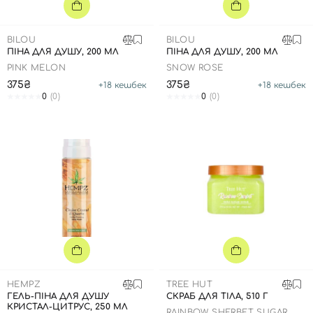
SPF-засоби з тоном
Точкові від прищів
SPF для волосся
Для дітей
Креми для тіла з SPF
Мініатюри
Спеціальний догляд
Дезодоранти
BILOU
BILOU
Карбоксітерапія
Для дітей
Засоби для інтимної гігієни
ПІНА ДЛЯ ДУШУ, 200 МЛ
ПІНА ДЛЯ ДУШУ, 200 МЛ
PINK MELON
Бʼюті гаджети
Для чоловіків
Автозасмага для тіла
SNOW ROSE
375₴
375₴
+
18
кешбек
+
18
кешбек
Автозасмага
0
(0)
0
(0)
Набори
Шия і декольте
Для чоловіків
Для дітей
HEMPZ
TREE HUT
ГЕЛЬ-ПІНА ДЛЯ ДУШУ
СКРАБ ДЛЯ ТІЛА, 510 Г
КРИСТАЛ-ЦИТРУС, 250 МЛ
RAINBOW SHERBET SUGAR