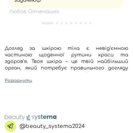
задачею😍
Любов Отченашко
Догляд за шкірою тіла є невід’ємною
частиною щоденної рутини краси та
здоров’я. Твоя шкіра – це твій найбільший
орган, який потребує правильного догляду
для підтримки свого здоров’я і молодості.
Регулярний догляд за допомогою косметики
Розгорнути
для тіла сприяє поліпшенню кольору шкіри,
зволоженню, підтримці її пружності та
еластичності, а також захисту від різних
негативних зовнішніх факторів.
Чому догляд за шкірою тіла
такий важливий?
@beauty_systema2024
Догляд за тілом відіграє ключову роль у