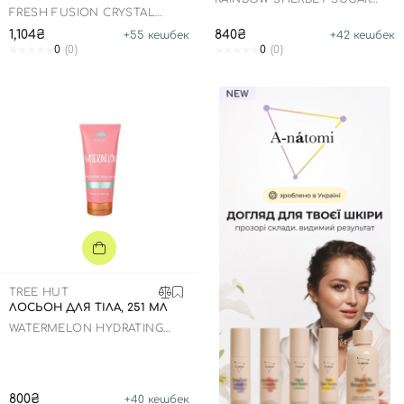
SCRUB
FRESH FUSION CRYSTAL
CRYSTAL AND QUARTZ
1,104₴
840₴
+
55
кешбек
+
42
кешбек
HERBAL FOAMING BODY
0
(0)
0
(0)
WASH
TREE HUT
ЛОСЬОН ДЛЯ ТІЛА, 251 МЛ
WATERMELON HYDRATING
BODY LOTION
800₴
+
40
кешбек