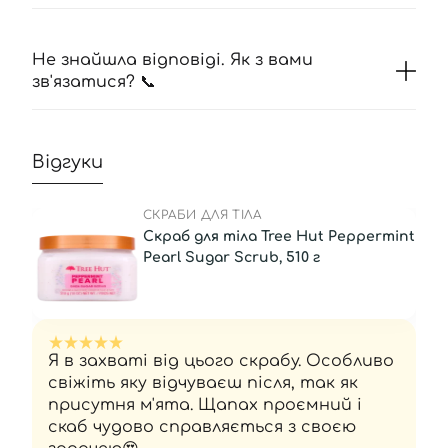
Не знайшла відповіді. Як з вами
зв'язатися? 📞
Відгуки
СКРАБИ ДЛЯ ТІЛА
Скраб для тіла Tree Hut Peppermint
Pearl Sugar Scrub, 510 г
Я в захваті від цього скрабу. Особливо
свіжіть яку відчуваєш після, так як
присутня м'ята. Щапах проємний і
скаб чудово справляється з своєю