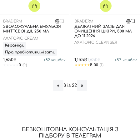
BRADERM
BRADERM
ЗВОЛОЖУАЛЬНА ЕМУЛЬСІЯ
ДЕЛІКАТНИЙ ЗАСІБ ДЛЯ
МИТТЄВОЇ ДІЇ, 250 МЛ
ОЧИЩЕННЯ ШКІРИ, 500 МЛ
ДО 11.2026
AXATOPIC CREAM
AXATOPIC CLEANSER
Кераміди
Про,пребіотики,лізати
1,650₴
1,155₴
1,650₴
+
82
кешбек
+
57
кешбек
0
(0)
5.00
(1)
8 із 22
«
»
Вхід
Реєстрація
Номер телефону
БЕЗКОШТОВНА КОНСУЛЬТАЦІЯ З
ПІДБОРУ В ТЕЛЕГРАМ