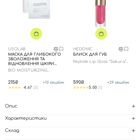
USOLAB
HEDONIC
МАСКА ДЛЯ ГЛИБОКОГО
БЛИСК ДЛЯ ГУБ
ЗВОЛОЖЕННЯ ТА
Peptide Lip Gloss “Sakura”
ВІДНОВЛЕННЯ ШКІРИ
limited edition
ОБЛИЧЧЯ З
BIO MOISTURIZING
ЗАСПОКІЙЛИВИМ
HYDRATING HYALURON
ЕФЕКТОМ
MASK
215₴
590₴
+
10
кешбек
+
29
кешбек
4.67
(3)
5.00
(1)
Опис
Характеристики
Склад