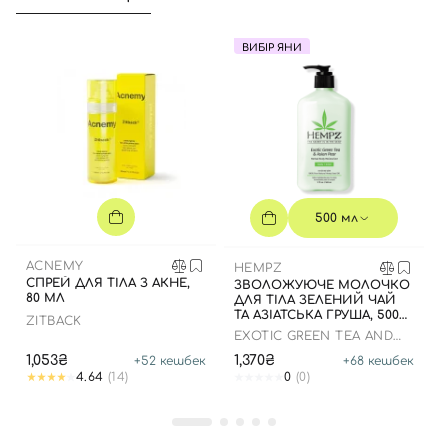
ВИБІР ЯНИ
500 мл
ACNEMY
HEMPZ
СПРЕЙ ДЛЯ ТІЛА З АКНЕ,
ЗВОЛОЖУЮЧЕ МОЛОЧКО
80 МЛ
ДЛЯ ТІЛА ЗЕЛЕНИЙ ЧАЙ
ТА АЗІАТСЬКА ГРУША, 500
ZITBACK
МЛ
EXOTIC GREEN TEA AND
ASIAN PEAR HERBAL
1,053₴
1,370₴
+
52
кешбек
+
68
кешбек
MOISTURIZER
4.64
(14)
0
(0)