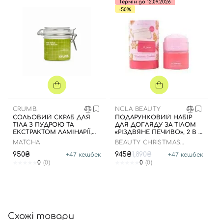
Термін до 12.09.2026
-50%
Вхід
Реєстрація
Номер телефону
CRUMB.
NCLA BEAUTY
СОЛЬОВИЙ СКРАБ ДЛЯ
ПОДАРУНКОВИЙ НАБІР
ТІЛА З ПУДРОЮ ТА
ДЛЯ ДОГЛЯДУ ЗА ТІЛОМ
ЕКСТРАКТОМ ЛАМІНАРІЇ,
Відправляючи форму для авторизації/реєстрації ви
«РІЗДВЯНЕ ПЕЧИВО», 2 В 1
200 МЛ
ДО 20.09.2026 РОКУ
MATCHA
BEAUTY CHRISTMAS
приймаєте умови
Угоди користувача
COOKIES BODY CARE GIFT
950₴
945₴
1,890₴
+
47
кешбек
+
47
кешбек
SET
Далі
0
(0)
0
(0)
Увійти за допомогою e-mail
Схожі товари