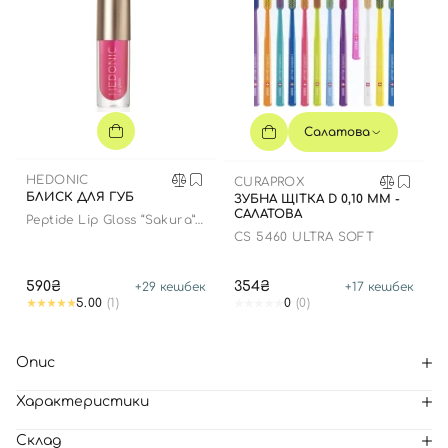
Салатова
HEDONIC
CURAPROX
БЛИСК ДЛЯ ГУБ
ЗУБНА ЩІТКА D 0,10 ММ -
САЛАТОВА
Peptide Lip Gloss “Sakura”
limited edition
CS 5460 ULTRA SOFT
590₴
354₴
+
29
кешбек
+
17
кешбек
5.00
(1)
0
(0)
Опис
Характеристики
Склад