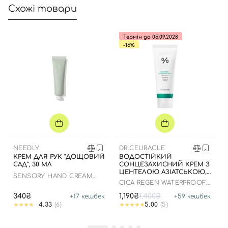
Схожі товари
Термін до 05.09.2028
-15%
NEEDLY
DR.CEURACLE
КРЕМ ДЛЯ РУК "ДОЩОВИЙ
ВОДОСТІЙКИЙ
САД", 30 МЛ
СОНЦЕЗАХИСНИЙ КРЕМ З
ЦЕНТЕЛОЮ АЗІАТСЬКОЮ,
SENSORY HAND CREAM
100 МЛ ДО 05.09.2028
CICA REGEN WATERPROOF
424 RAINY GARDEN
SUN SPF50+ PA++++
340₴
1,190₴
1,400₴
+
17
кешбек
+
59
кешбек
4.33
(6)
5.00
(5)