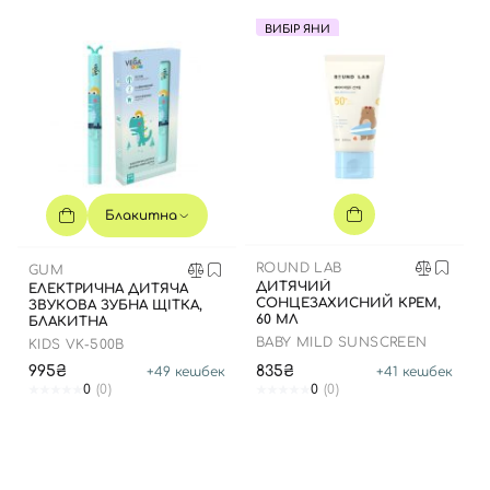
ВИБІР ЯНИ
Вхід
Реєстрація
Номер телефону
Блакитна
ROUND LAB
GUM
ДИТЯЧИЙ
ЕЛЕКТРИЧНА ДИТЯЧА
СОНЦЕЗАХИСНИЙ КРЕМ,
ЗВУКОВА ЗУБНА ЩІТКА,
Відправляючи форму для авторизації/реєстрації ви
60 МЛ
БЛАКИТНА
приймаєте умови
Угоди користувача
BABY MILD SUNSCREEN
KIDS VK-500B
Далі
995₴
835₴
+
49
кешбек
+
41
кешбек
0
(0)
0
(0)
Увійти за допомогою e-mail