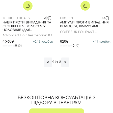
MEDICEUTICALS
DIKSON
НАБІР ПРОТИ ВИПАДІННЯ ТА
АМПУЛИ ПРОТИ ВИПАДІННЯ
СТОНШЕННЯ ВОЛОССЯ У
ВОЛОССЯ, 10МЛ*12 АМП.
ЧОЛОВІКІВ (ДЛЯ
COIFFEUR POLIPANT
НОРМАЛЬНОЇ / ЖИРНОЇ
Advanced Hair Restoration Kit
COMPLEX
ШКІРИ ГОЛОВИ)
4,960₴
820₴
+
248
кешбек
+
41
кешбек
0
(0)
0
(0)
2 із 3
«
»
Вхід
Реєстрація
БЕЗКОШТОВНА КОНСУЛЬТАЦІЯ З
Номер телефону
ПІДБОРУ В ТЕЛЕГРАМ