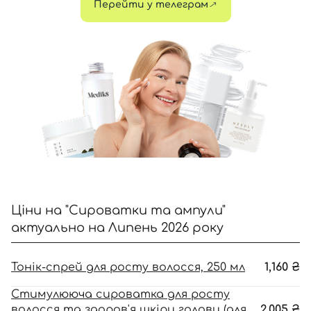
Перейти у телеграм
Відправляючи форму для авторизації/реєстрації ви
приймаєте умови
Угоди користувача
Далі
Увійти за допомогою e-mail
Ціни на "Сироватки та ампули"
актуально на Липень 2026 року
Тонік-спрей для росту волосся, 250 мл
1,160
₴
Стимулююча сироватка для росту
волосся та здоров'я шкіри голови (для
2,005
₴