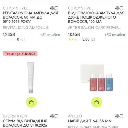
SPF-засоби з тоном
Точкові від прищів
SPF для волосся
Для дітей
CURLY SHYLL
CURLY SHYLL
Креми для тіла з SPF
Мініатюри
Спеціальний догляд
Дезодоранти
РЕВІТАЛІЗУЮЧА АМПУЛА ДЛЯ
ВІДНОВЛЮЮЧА АМПУЛА ДЛЯ
ВОЛОССЯ, 50 МЛ ДО
ДУЖЕ ПОШКОДЖЕНОГО
Карбоксітерапія
Для дітей
Засоби для інтимної гігієни
09.10.2026 РОКУ
ВОЛОССЯ, 100 МЛ
REVITALIZING AMPOULE
Бʼюті гаджети
Для чоловіків
Автозасмага для тіла
AFTER SALON CARE REPAIR
HAIR AMPOULE
1,235₴
1,065₴
+
61
кешбек
+
53
кешбек
Автозасмага
0
(0)
3.00
(2)
Набори
Термін до 31.10.2026
Шия і декольте
Для чоловіків
Для дітей
BJORN AXEN
ANILLO
СЕРУМ ВІД ВИПАДІННЯ
НАБІР ДЛЯ ТІЛА, 55 МЛ
ВОЛОССЯ ДО 31.10.2026
ROSY NIGHT AND SHOWER