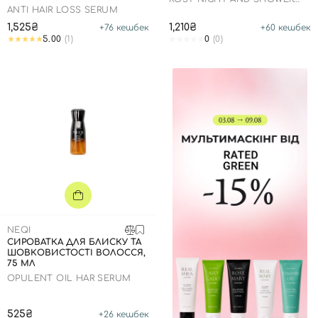
TIME TRAVEL SHOWER KIT
ANTI HAIR LOSS SERUM
1,525₴
1,210₴
+
76
кешбек
+
60
кешбек
5.00
(1)
0
(0)
NEQI
CИРОВАТКА ДЛЯ БЛИСКУ ТА
ШОВКОВИСТОСТІ ВОЛОССЯ,
75 МЛ
OPULENT OIL HAR SERUM
525₴
+
26
кешбек