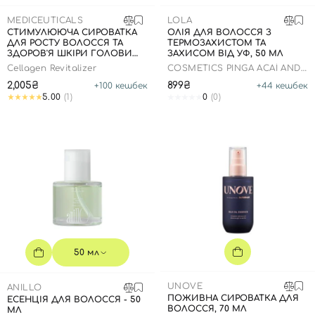
SPF-засоби з тоном
Точкові від прищів
SPF для волосся
Для дітей
MEDICEUTICALS
LOLA
Креми для тіла з SPF
Мініатюри
Спеціальний догляд
Дезодоранти
СТИМУЛЮЮЧА СИРОВАТКА
ОЛІЯ ДЛЯ ВОЛОССЯ З
ДЛЯ РОСТУ ВОЛОССЯ ТА
ТЕРМОЗАХИСТОМ ТА
Карбоксітерапія
Для дітей
Засоби для інтимної гігієни
ЗДОРОВ'Я ШКІРИ ГОЛОВИ
ЗАХИСОМ ВІД УФ, 50 МЛ
(ДЛЯ ЖІНОК), 125МЛ
Cellagen Revitalizer
Бʼюті гаджети
Для чоловіків
Автозасмага для тіла
COSMETICS PINGA ACAÍ AND
PRACAXI OIL
2,005₴
899₴
+
100
кешбек
+
44
кешбек
Автозасмага
5.00
(1)
0
(0)
Набори
Шия і декольте
Для чоловіків
Для дітей
50 мл
UNOVE
ANILLO
ПОЖИВНА СИРОВАТКА ДЛЯ
ЕСЕНЦІЯ ДЛЯ ВОЛОССЯ - 50
ВОЛОССЯ, 70 МЛ
МЛ