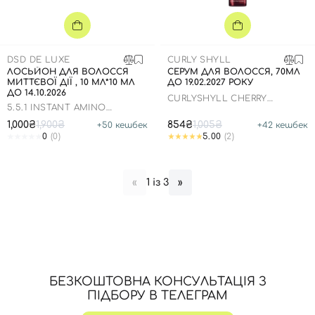
DSD DE LUXE
CURLY SHYLL
ЛОСЬЙОН ДЛЯ ВОЛОССЯ
СЕРУМ ДЛЯ ВОЛОССЯ, 70МЛ
МИТТЄВОЇ ДІЇ , 10 МЛ*10 МЛ
ДО 19.02.2027 РОКУ
ДО 14.10.2026
CURLYSHYLL CHERRY
5.5.1 INSTANT AMINO
BLOSSOM SILKY OIL SERUM
ENERGIZER LOTION
1,000₴
1,900₴
854₴
1,005₴
+
50
кешбек
+
42
кешбек
0
(0)
5.00
(2)
1 із 3
«
»
Вхід
Реєстрація
Номер телефону
БЕЗКОШТОВНА КОНСУЛЬТАЦІЯ З
ПІДБОРУ В ТЕЛЕГРАМ