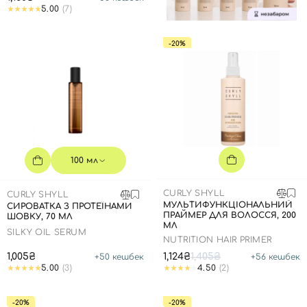
5.00
(7)
-20%
100 мл
CURLY SHYLL
CURLY SHYLL
МУЛЬТИФУНКЦІОНАЛЬНИЙ
СИРОВАТКА З ПРОТЕЇНАМИ
ПРАЙМЕР ДЛЯ ВОЛОССЯ, 200
ШОВКУ, 70 МЛ
МЛ
SILKY OIL SERUM
NUTRITION HAIR PRIMER
1,005₴
1,124₴
1,405₴
+
50
кешбек
+
56
кешбек
5.00
(3)
4.50
(2)
-20%
-20%