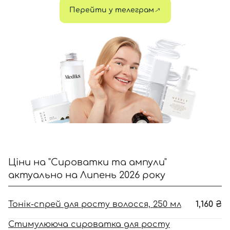
Перейти у телеграм
Відправляючи форму для авторизації/реєстрації ви
приймаєте умови
Угоди користувача
Далі
Увійти за допомогою e-mail
Ціни на "Сироватки та ампули"
актуально на Липень 2026 року
Тонік-спрей для росту волосся, 250 мл
1,160
₴
Стимулююча сироватка для росту