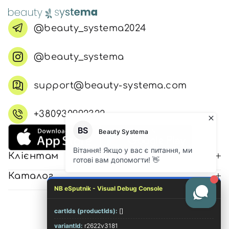
@beauty_systema2024
@beauty_systema
support@beauty-systema.com
+380930992322
Клієнтам
Каталог
NB eSputnik - Visual Debug Console
cartIds (productIds):
[]
© 2026 Всі права захищені
variantId:
r2622v3181