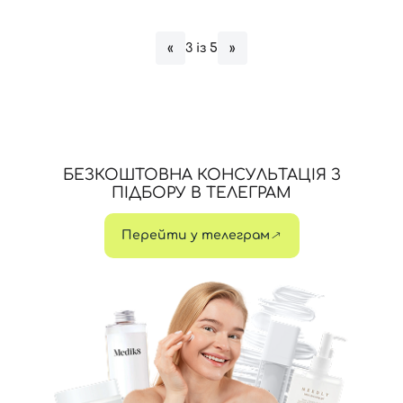
3 із 5
«
»
Відправляючи форму для авторизації/реєстрації ви
приймаєте умови
Угоди користувача
Далі
Увійти за допомогою e-mail
БЕЗКОШТОВНА КОНСУЛЬТАЦІЯ З
ПІДБОРУ В ТЕЛЕГРАМ
Перейти у телеграм