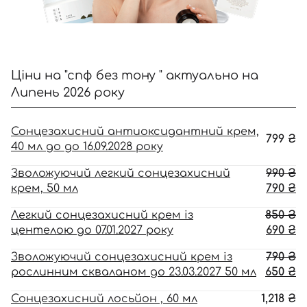
Ціни на "спф без тону " актуально на
Липень 2026 року
Сонцезахисний антиоксидантний крем,
799
₴
40 мл до до 16.09.2028 року
О
Зволожуючий легкий сонцезахисний
990
₴
ці
П
крем, 50 мл
790
₴
99
ці
О
Легкий сонцезахисний крем із
850
₴
79
ці
П
центелою до 07.01.2027 року
690
₴
85
ці
О
Зволожуючий сонцезахисний крем із
790
₴
69
ці
П
рослинним скваланом до 23.03.2027 50 мл
650
₴
79
ці
Сонцезахисний лосьйон , 60 мл
1,218
₴
65