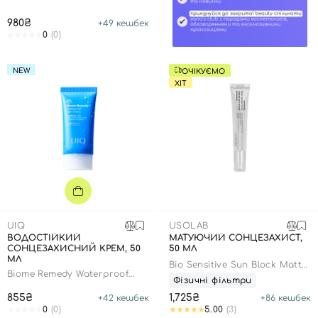
980₴
+
49
кешбек
0
(0)
NEW
ОЧІКУЄМО
ХІТ
UIQ
USOLAB
ВОДОСТІЙКИЙ
МАТУЮЧИЙ СОНЦЕЗАХИСТ,
СОНЦЕЗАХИСНИЙ КРЕМ, 50
50 МЛ
Вхід
Реєстрація
МЛ
Bio Sensitive Sun Block Matte
Biome Remedy Waterproof
SPF50
Фізичні фільтри
Sun Cream
855₴
1,725₴
+
42
кешбек
+
86
кешбек
Номер телефону
0
(0)
5.00
(3)