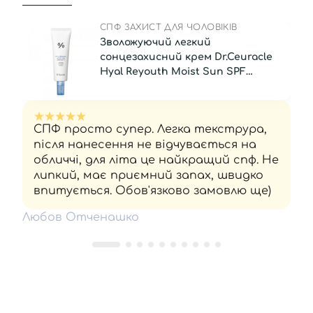
СПФ ЗАХИСТ ДЛЯ ЧОЛОВІКІВ
Зволожуючий легкий
сонцезахисний крем Dr.Ceuracle
Hyal Reyouth Moist Sun SPF
50/PA++++, 50 мл
СПФ просто супер. Легка текструра,
після нанесення не відчувається на
обличчі, для літа це найкращий спф. Не
липкий, має приємний запах, швидко
впитується. Обов'язково замовлю ще)
Любов Отченашко