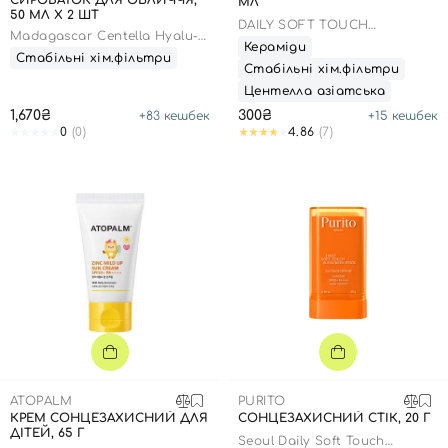
СИРОВАТОК ДЛЯ ОБЛИЧЧЯ,
МЛ
50 МЛ X 2 ШТ
DAILY SOFT TOUCH
Madagascar Centella Hyalu-
SUNSCREEN SPF 50 PA++++
Кераміди
Cica Water-Fit Sun Serum
Стабільні хім.фільтри
Twin Pack
Стабільні хім.фільтри
Центелла азіатська
1,670₴
300₴
+
83
кешбек
+
15
кешбек
0
(0)
4.86
(7)
ATOPALM
PURITO
КРЕМ СОНЦЕЗАХИСНИЙ ДЛЯ
СОНЦЕЗАХИСНИЙ СТІК, 20 Г
ДІТЕЙ, 65 Г
Seoul Daily Soft Touch