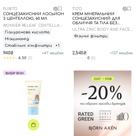
PURITO
TIZO
СОНЦЕЗАХИСНИЙ ЛОСЬЙОН
КРЕМ МІНЕРАЛЬНИЙ
З ЦЕНТЕЛЛОЮ, 60 МЛ
СОНЦЕЗАХИСНИЙ ДЛЯ
ОБЛИЧЧЯ ТА ТІЛА БЕЗ
WONDER RELEAF CENTELLA
ВІДТІНКУ, 100 МЛ
ULTRA ZINC BODY AND FACE
DAILY SUN LOTION
Гіалуронова кислота
NON-TINTED SPF 40
Фізичні фільтри
Ніацинамід
Стабільні хім.фільтри
+1
940₴
2,545₴
+
47
кешбек
+
127
кешбек
4.50
(2)
0
(0)
ВИБІР ЯНИ