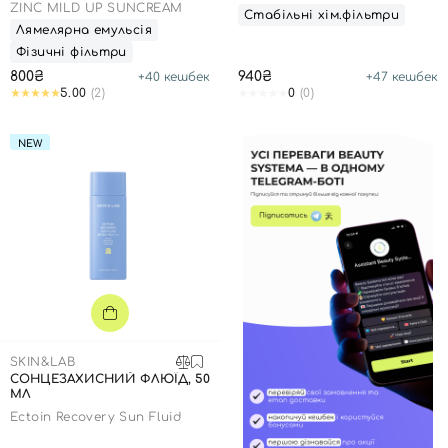
Sunscreen Stick
ZINC MILD UP SUNCREAM
Стабільні хім.фільтри
Лямелярна емульсія
Фізичні фільтри
800₴
940₴
+
40
кешбек
+
47
кешбек
5.00
(2)
0
(0)
NEW
SKIN&LAB
СОНЦЕЗАХИСНИЙ ФЛЮЇД, 50
МЛ
Ectoin Recovery Sun Fluid