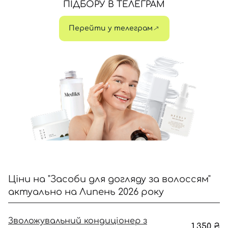
ПІДБОРУ В ТЕЛЕГРАМ
Перейти у телеграм
Відправляючи форму для авторизації/реєстрації ви
приймаєте умови
Угоди користувача
Далі
Увійти за допомогою e-mail
Ціни на "Засоби для догляду за волоссям"
актуально на Липень 2026 року
Зволожувальний кондиціонер з
1,350
₴