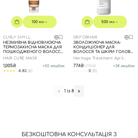
100 мл
500 мл
CURLY SHYLL
DR.FORHAIR
НЕЗМИВНА ВІДНОВЛЮЮЧА
ЗВОЛОЖУЮЧА МАСКА-
ТЕРМОЗАХИСНА МАСКА ДЛЯ
КОНДИЦІОНЕР ДЛЯ
ПОШКОДЖЕНОГО ВОЛОССЯ
ВОЛОССЯ ТА ШКІРИ ГОЛОВИ,
, 100 МЛ
500 МЛ
HAIR CURE MASK
Heritage Treatment April
Muguet
1,005₴
774₴
1,190₴
+
50
кешбек
+
38
кешбек
4.83
(6)
0
(0)
1 із 8
«
»
Вхід
Реєстрація
Номер телефону
БЕЗКОШТОВНА КОНСУЛЬТАЦІЯ З