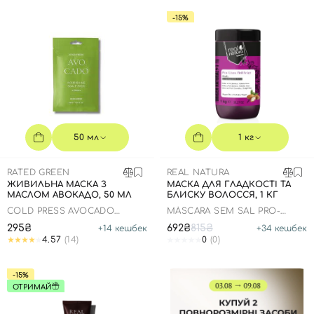
-15%
50 мл
1 кг
RATED GREEN
REAL NATURA
ЖИВИЛЬНА МАСКА З
МАСКА ДЛЯ ГЛАДКОСТІ ТА
МАСЛОМ АВОКАДО, 50 МЛ
БЛИСКУ ВОЛОССЯ, 1 КГ
COLD PRESS AVOCADO
MÁSCARA SEM SAL PRO-
NOURISHING SCALP
LISOS ANTI FRIZZ ARGAN
295₴
692₴
815₴
+
14
кешбек
+
34
кешбек
4.57
(14)
0
(0)
-15%
ОТРИМАЙ