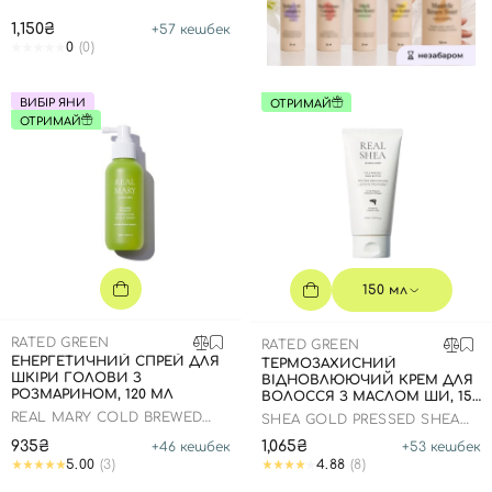
1,150₴
+
57
кешбек
0
(0)
ВИБІР ЯНИ
ОТРИМАЙ
ОТРИМАЙ
150 мл
RATED GREEN
RATED GREEN
ЕНЕРГЕТИЧНИЙ СПРЕЙ ДЛЯ
ТЕРМОЗАХИСНИЙ
ШКІРИ ГОЛОВИ З
ВІДНОВЛЮЮЧИЙ КРЕМ ДЛЯ
РОЗМАРИНОМ, 120 МЛ
ВОЛОССЯ З МАСЛОМ ШИ, 150
МЛ
REAL MARY COLD BREWED
SHEA GOLD PRESSED SHEA
ROSEMARY ENERGIZING
BUTTER LEAVE-IN
935₴
1,065₴
+
46
кешбек
+
53
кешбек
SCALP SPRAY
TREATMENT
5.00
(3)
4.88
(8)