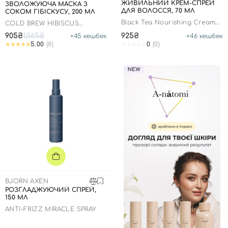
ЖИВИЛЬНИЙ КРЕМ-СПРЕЙ
ЗВОЛОЖУЮЧА МАСКА З
ДЛЯ ВОЛОССЯ, 70 МЛ
СОКОМ ГІБІСКУСУ, 200 МЛ
Black Tea Nourishing Cream
COLD BREW HIBISCUS
Hair Mist
MOISTURIZING SCALP
905₴
1,065₴
925₴
+
45
кешбек
+
46
кешбек
5.00
(8)
0
(0)
BJORN AXEN
РОЗГЛАДЖУЮЧИЙ СПРЕЙ,
150 МЛ
ANTI-FRIZZ MIRACLE SPRAY