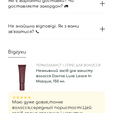
Які є варіанти доставки? Чи
доставляєте закордон? 🚛
Не знайшла відповіді. Як з вами
зв'язатися? 📞
Відгуки
ТЕРМОЗАХИСТ І СПРЕЇ ДЛЯ ВОЛОССЯ
Незмивний засіб для захисту
волосся Davroe Luxe Leave In
Masque, 150 мл
Маю дуже довге,тонке
волосся,середньої пористості.Цей