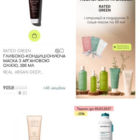
RATED GREEN
ГЛИБОКО-КОНДИЦІОНУЮЧА
МАСКА З АРГАНОВОЮ
ОЛІЄЮ, 200 МЛ
REAL ARGAN DEEP
CONDITIONING HAIR MASK
905₴
1,065₴
+
45
кешбек
0
(0)
Термін до 05.03.2027
-35%