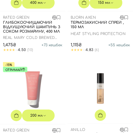
SPF-засоби з тоном
Точкові від прищів
SPF для волосся
Для дітей
400 мл
150 мл
Креми для тіла з SPF
Мініатюри
Спеціальний догляд
Дезодоранти
RATED GREEN
BJORN AXEN
Карбоксітерапія
Для дітей
Засоби для інтимної гігієни
ГЛИБОКООЧИЩАЮЧИЙ
ТЕРМОЗАХИСНИЙ СПРЕЙ ,
ВІДЛУЩУЮЧИЙ ШАМПУНЬ З
150 МЛ
Бʼюті гаджети
Для чоловіків
Автозасмага для тіла
СОКОМ РОЗМАРИНУ, 400 МЛ
HEAT STYLING PROTECTION
REAL MARY COLD BREWED
Автозасмага
ROSEMARY EXFOLIATING
1,475₴
1,115₴
+
73
кешбек
+
55
кешбек
SCALP SHAMPOO
Набори
4.50
(10)
4.83
(6)
Шия і декольте
-15%
Для чоловіків
ОТРИМАЙ
Для дітей
200 мл
ANILLO
RATED GREEN